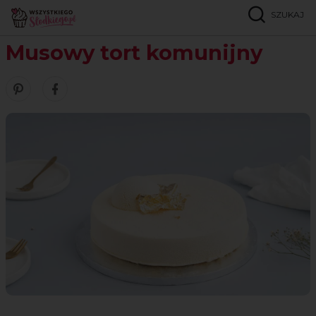
SZUKAJ
Strona główna
Przepisy
Torty
Musowy tort komunijny
Musowy tort komunijny
Zobacz nasze piny w serwisie Pinterest
Udostępnij ten przepis w serwisie Facebook