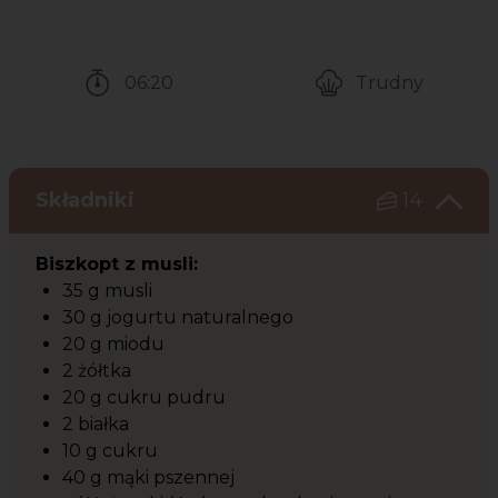
06:20
Trudny
Czas potrzebny na przygotowanie przepisu
Poziom trudności
Składniki
14
Biszkopt z musli:
35 g musli
30 g jogurtu naturalnego
20 g miodu
2 żółtka
20 g cukru pudru
2 białka
10 g cukru
40 g mąki pszennej