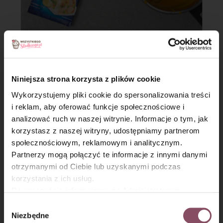
Krok 8
Niniejsza strona korzysta z plików cookie
Przelej gorącą masę do
mniejszej formy silikonowej
o średnicy 20 cm
i odstaw do wystudzenia, a następnie
Wykorzystujemy pliki cookie do spersonalizowania treści
przełóż do zamrażarki.
i reklam, aby oferować funkcje społecznościowe i
analizować ruch w naszej witrynie. Informacje o tym, jak
×
korzystasz z naszej witryny, udostępniamy partnerom
społecznościowym, reklamowym i analitycznym.
Partnerzy mogą połączyć te informacje z innymi danymi
otrzymanymi od Ciebie lub uzyskanymi podczas
korzystania z ich usług.
Równocześnie informujemy, że Administratorem
Państwa danych jest Dr. Oetker Polska Sp. z o.o.,
Wybór
Gdańsk (80-339) adres: Dickmana 14/15 więcej
Niezbędne
zgody