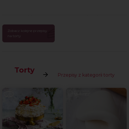
Zobacz kolejne przepisy
na torty
Torty
Przepisy z kategorii torty