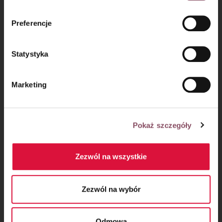
informacji o przetwarzaniu danych osobowych oraz
mechanizmie plików cookie znajdą Państwo w
Polityce
Preferencje
prywatności.
Mus jogurtowy:
Statystyka
Krok 9
Marketing
Rozpuść
białą czekoladę. W osobnej misce z zimną wodą
namocz płatki żelatyny
. A jogurt podgrzej do temperatury
około
40°C
.
Pokaż szczegóły
Zezwól na wszystkie
Zezwól na wybór
Odmowa