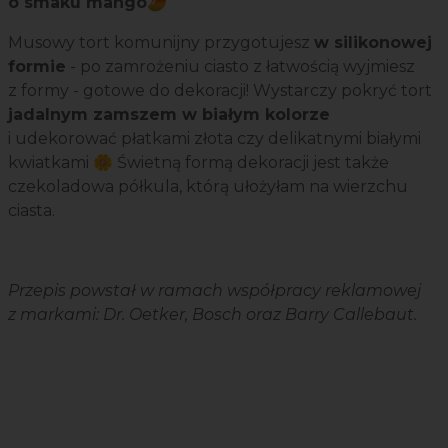
o smaku mango
🥭
Musowy tort komunijny przygotujesz
w silikonowej
formie
- po zamrożeniu ciasto z łatwością wyjmiesz
z formy - gotowe do dekoracji! Wystarczy pokryć tort
jadalnym zamszem w białym kolorze
i udekorować płatkami złota czy delikatnymi białymi
kwiatkami 🌼 Świetną formą dekoracji jest także
czekoladowa półkula, którą ułożyłam na wierzchu
ciasta.
Przepis powstał w ramach współpracy reklamowej
z markami: Dr. Oetker, Bosch oraz Barry Callebaut.