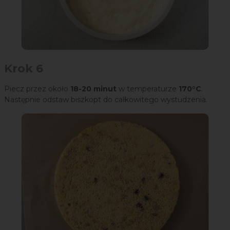
Krok 6
Piecz przez około
18-20 minut
w temperaturze
170°C
.
Następnie odstaw biszkopt do całkowitego wystudzenia.