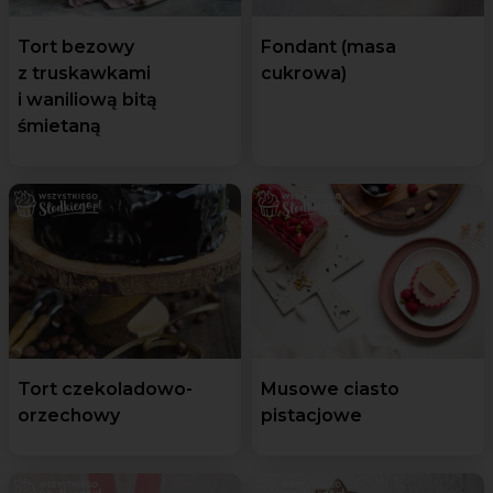
Tort bezowy
Fondant (masa
z truskawkami
cukrowa)
i waniliową bitą
śmietaną
Tort czekoladowo-
Musowe ciasto
orzechowy
pistacjowe