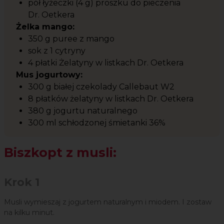
pół łyżeczki (4 g) proszku do pieczenia
Dr. Oetkera
Żelka mango:
350 g puree z mango
sok z 1 cytryny
4 płatki Żelatyny w listkach Dr. Oetkera
Mus jogurtowy:
300 g białej czekolady Callebaut W2
8 płatków żelatyny w listkach Dr. Oetkera
380 g jogurtu naturalnego
300 ml schłodzonej śmietanki 36%
Biszkopt z musli:
Krok 1
Musli wymieszaj z jogurtem naturalnym i miodem. I zostaw
na kilku minut.