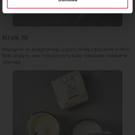
Krok 10
Następnie do podgrzanego jogurtu dodaj odsączone w dłoni
listki żelatyny oraz rozpuszczoną białą czekoladę i dokładnie
zblenduj.