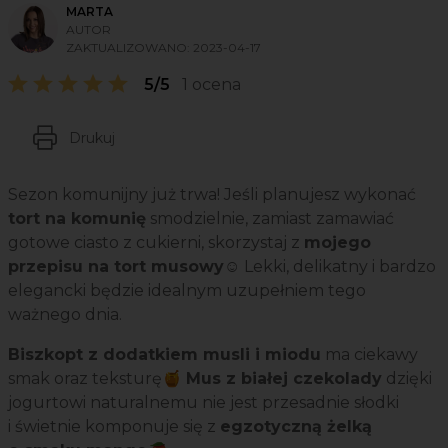
MARTA
AUTOR
ZAKTUALIZOWANO:
2023-04-17
5/5
1 ocena
Drukuj
Sezon komunijny już trwa! Jeśli planujesz wykonać
tort na komunię
smodzielnie, zamiast zamawiać
gotowe ciasto z cukierni, skorzystaj z
mojego
przepisu na tort musowy
☺️ Lekki, delikatny i bardzo
elegancki będzie idealnym uzupełniem tego
ważnego dnia.
Biszkopt z dodatkiem musli i miodu
ma ciekawy
smak oraz teksturę🍯
Mus z białej czekolady
dzięki
jogurtowi naturalnemu nie jest przesadnie słodki
i świetnie komponuje się z
egzotyczną żelką