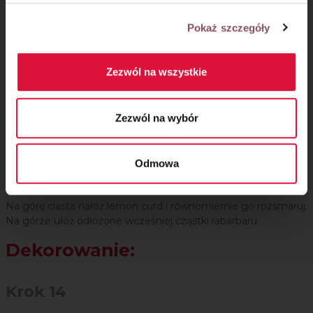
schłodzenia.
Pokaż szczegóły
Krok 12
Do drugiej miseczki dodaj 2 łyżeczki cukru pudru. Miksuj, do
Zezwól na wszystkie
uzyskania kremowej konsystencji. Dodaj 150 ml
schłodzonego musu z rabarbaru i krótko zmiksuj do
połączenia składników. Masę przełóż na drugą warstwę
Zezwól na wybór
biszkoptu. Resztę musu rabarbarowego rozsmaruj na kremie.
Przykryj trzecią warstwą biszkoptu.
Odmowa
Krok 13
Na górę ciasta nałóż lemon curd i równomiernie go rozsmaruj.
Na górze ułóż odłożone wcześniej cząstki rabarbaru.
Dekorowanie:
Krok 14