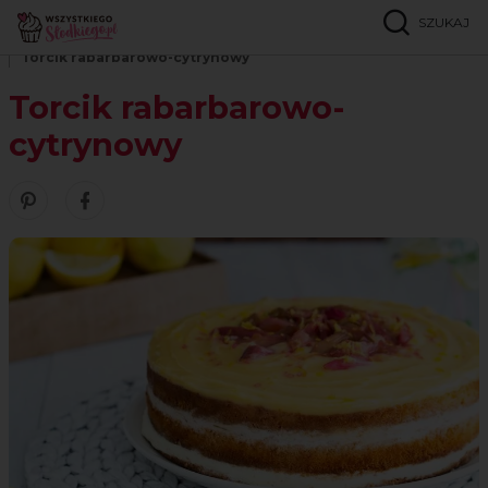
SZUKAJ
Strona główna
Przepisy
Torty
Torcik rabarbarowo-cytrynowy
Torcik rabarbarowo-
cytrynowy
Zobacz nasze piny w serwisie Pinterest
Udostępnij ten przepis w serwisie Facebook