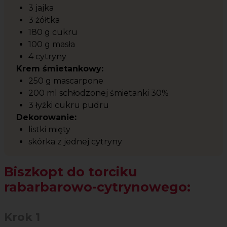
3 jajka
3 żółtka
180 g cukru
100 g masła
4 cytryny
Krem śmietankowy:
250 g mascarpone
200 ml schłodzonej śmietanki 30%
3 łyżki cukru pudru
Dekorowanie:
listki mięty
skórka z jednej cytryny
Biszkopt do torciku
rabarbarowo-cytrynowego:
Krok 1