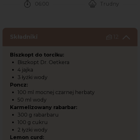
06:00
Trudny
Czas potrzebny na przygotowanie przepisu
Poziom trudności
Składniki
12
Biszkopt do torciku:
Biszkopt Dr. Oetkera
4 jajka
3 łyżki wody
Poncz:
100 ml mocnej czarnej herbaty
50 ml wody
Karmelizowany rabarbar:
300 g rabarbaru
100 g cukru
2 łyżki wody
Lemon curd: