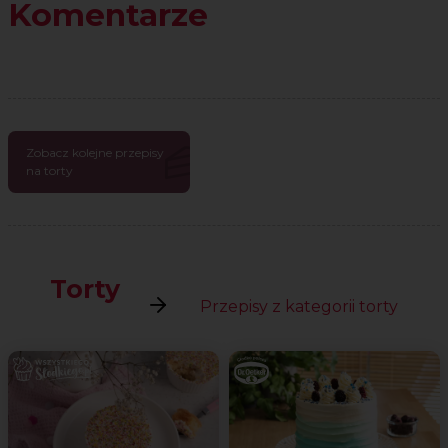
Komentarze
Zobacz kolejne przepisy
na torty
Torty
Przepisy z kategorii torty