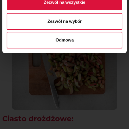
Zezwól na wszystkie
Krok 7
Rabarbar umyj i pokrój na małe kawałki. Jeżeli rabarbar jest
Zezwól na wybór
młody nie musisz obierać go ze skórki.
Odmowa
Ciasto drożdżowe: