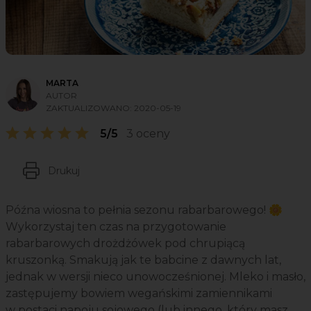
MARTA
AUTOR
ZAKTUALIZOWANO:
2020-05-19
5/5
3 oceny
Drukuj
Późna wiosna to pełnia sezonu rabarbarowego! 🌼
Wykorzystaj ten czas na przygotowanie
rabarbarowych drożdżówek pod chrupiącą
kruszonką. Smakują jak te babcine z dawnych lat,
jednak w wersji nieco unowocześnionej. Mleko i masło,
zastępujemy bowiem wegańskimi zamiennikami
w postaci napoju sojowego (lub innego, który masz