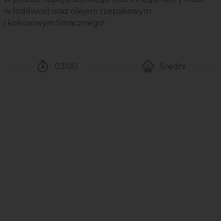
w lodówce) oraz olejem rzepakowym
i kokosowym.Smacznego!
03:00
Średni
Czas potrzebny na przygotowanie przepisu
Poziom trudności