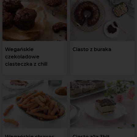
Wegańskie
Ciasto z buraka
czekoladowe
ciasteczka z chili
Wegańskie churros
Ciasto a'la 3bit