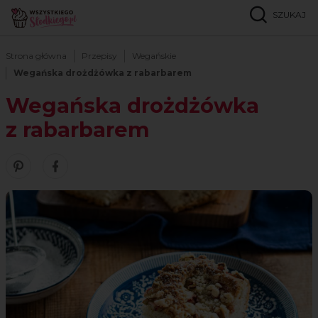
SZUKAJ
Strona główna
Przepisy
Wegańskie
Wegańska drożdżówka z rabarbarem
Wegańska drożdżówka
z rabarbarem
Zobacz nasze piny w serwisie Pinterest
Udostępnij ten przepis w serwisie Facebook