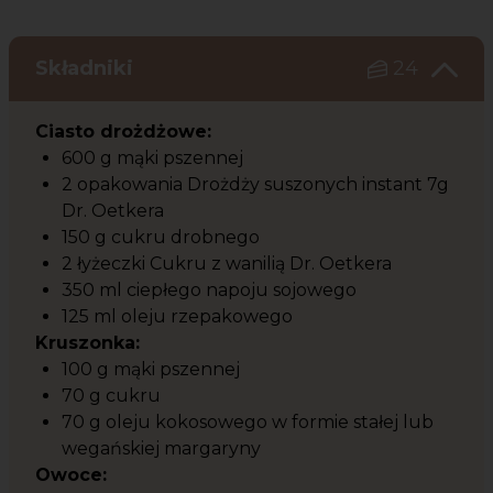
Składniki
24
Ciasto drożdżowe:
600 g mąki pszennej
2 opakowania Drożdży suszonych instant 7g
Dr. Oetkera
150 g cukru drobnego
2 łyżeczki Cukru z wanilią Dr. Oetkera
350 ml ciepłego napoju sojowego
125 ml oleju rzepakowego
Kruszonka:
100 g mąki pszennej
70 g cukru
70 g oleju kokosowego w formie stałej lub
wegańskiej margaryny
Owoce: