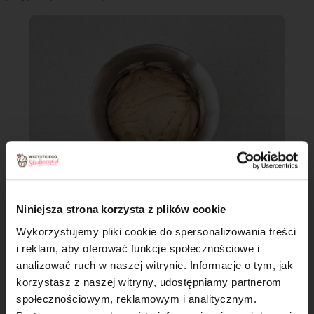
Niniejsza strona korzysta z plików cookie
Kruszonka:
Wykorzystujemy pliki cookie do spersonalizowania treści
i reklam, aby oferować funkcje społecznościowe i
analizować ruch w naszej witrynie. Informacje o tym, jak
Krok 6
×
korzystasz z naszej witryny, udostępniamy partnerom
Mąkę pszennej, cukier i schłodzony tłuszcz (margarynę
społecznościowym, reklamowym i analitycznym.
wegańską lub olej kokosowy)* zagnieć razem na kruszonkę