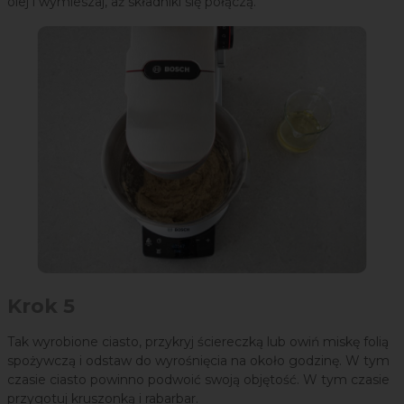
olej i wymieszaj, aż składniki się połączą.
Krok 5
Tak wyrobione ciasto, przykryj ściereczką lub owiń miskę folią
spożywczą i odstaw do wyrośnięcia na około godzinę. W tym
czasie ciasto powinno podwoić swoją objętość. W tym czasie
przygotuj kruszonką i rabarbar.