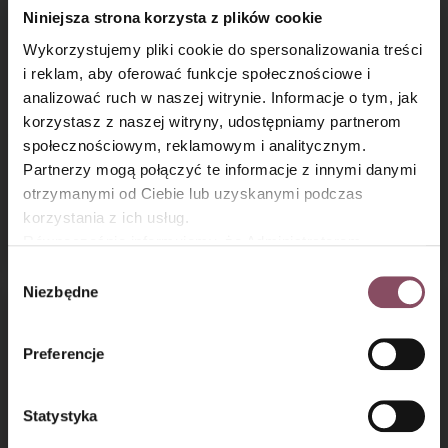
Niniejsza strona korzysta z plików cookie
Wykorzystujemy pliki cookie do spersonalizowania treści
i reklam, aby oferować funkcje społecznościowe i
analizować ruch w naszej witrynie. Informacje o tym, jak
×
korzystasz z naszej witryny, udostępniamy partnerom
społecznościowym, reklamowym i analitycznym.
Partnerzy mogą połączyć te informacje z innymi danymi
Blondies z masłem
Ciasto Łabędzi puch
otrzymanymi od Ciebie lub uzyskanymi podczas
orzechowym i solonym
korzystania z ich usług.
karmelem
Równocześnie informujemy, że Administratorem
Państwa danych jest Dr. Oetker Polska Sp. z o.o.,
Wybór
Gdańsk (80-339) adres: Dickmana 14/15 więcej
Niezbędne
zgody
informacji o przetwarzaniu danych osobowych oraz
mechanizmie plików cookie znajdą Państwo w
Polityce
Preferencje
prywatności.
Statystyka