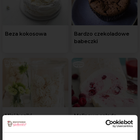
Beza kokosowa
Bardzo czekoladowe
babeczki
Mini beziki
Malinowa rolada
bezowa