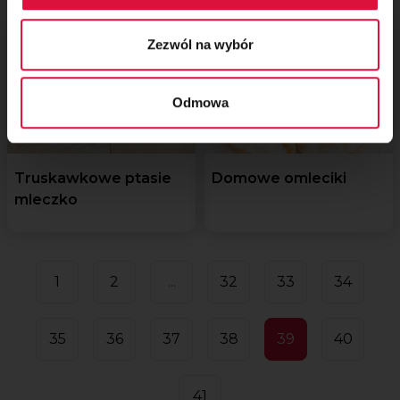
Zezwól na wybór
Odmowa
Truskawkowe ptasie
Domowe omleciki
mleczko
1
2
...
32
33
34
35
36
37
38
39
40
41