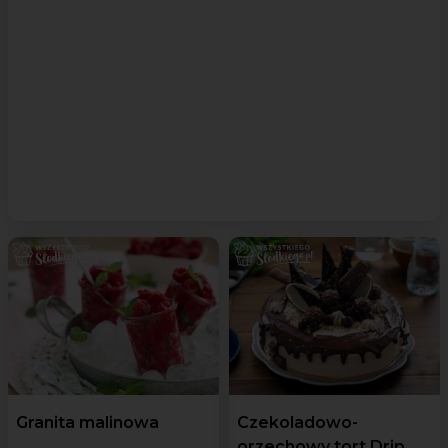
Granita malinowa
Czekoladowo-
orzechowy tort Drip