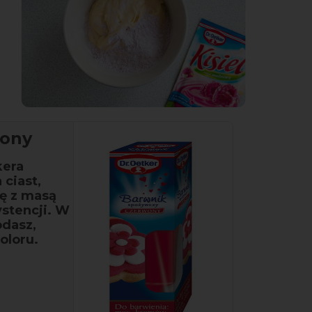
wony
kera
 ciast,
ię z masą
ystencji. W
odasz,
oloru.