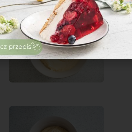
zaloguj
się
zarejestruj