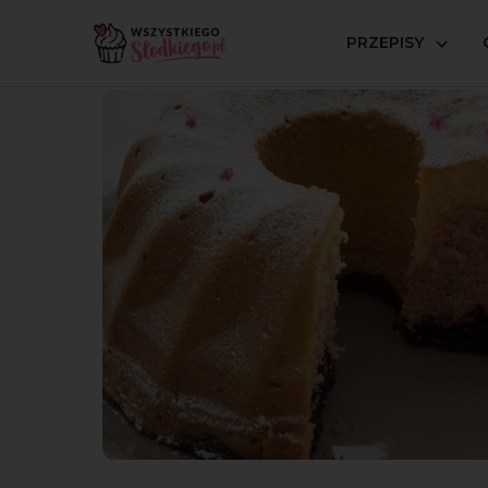
PRZEPISY
Strona główna
Przepisy
Babki i ciasta ucierane
Bab