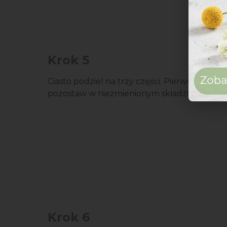
Krok 5
Ciasto podziel na trzy części. Pierwszą
pozostaw w niezmienionym składzie.
Krok 6