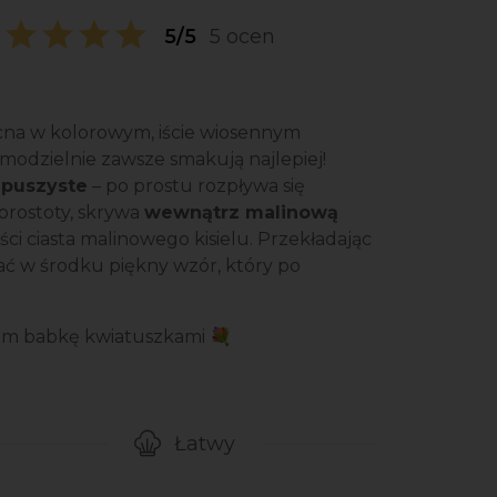
5/5
5 ocen
cna w kolorowym, iście wiosennym
modzielnie zawsze smakują najlepiej!
 puszyste
– po prostu rozpływa się
prostoty, skrywa
wewnątrz malinową
ci ciasta malinowego kisielu. Przekładając
ać w środku piękny wzór, który po
łam babkę kwiatuszkami 💐
Łatwy
gotowanie przepisu
Poziom trudności