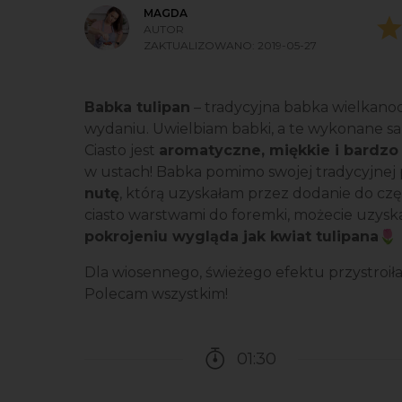
MAGDA
AUTOR
ZAKTUALIZOWANO:
2019-05-27
Babka tulipan
– tradycyjna babka wielkano
wydaniu. Uwielbiam babki, a te wykonane sa
Ciasto jest
aromatyczne, miękkie i bardzo
w ustach! Babka pomimo swojej tradycyjnej 
nutę
, którą uzyskałam przez dodanie do częś
ciasto warstwami do foremki, możecie uzysk
pokrojeniu wygląda jak kwiat tulipana🌷
Dla wiosennego, świeżego efektu przystroi
Polecam wszystkim!
01:30
Czas potrzebny na przy