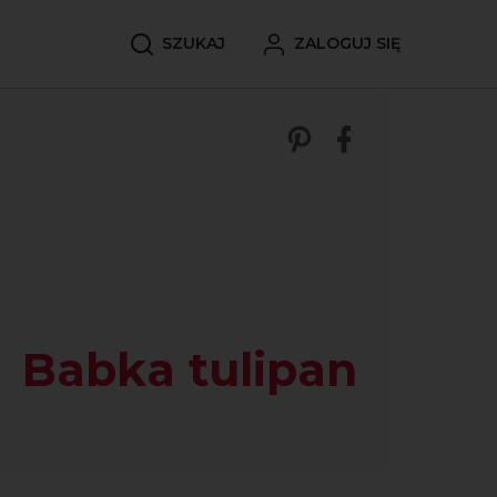
SZUKAJ
ZALOGUJ SIĘ
Zobacz nasze p
Udostępnij 
Babka tulipan