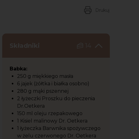
Drukuj
Składniki
14
Babka:
250 g miękkiego masła
6 jajek (żółtka i białka osobno)
280 g mąki pszennej
2 łyżeczki Proszku do pieczenia
Dr.Oetkera
150 ml oleju rzepakowego
1 Kisiel malinowy Dr. Oetkera
1 łyżeczka Barwnika spożywczego
w żelu czerwonego Dr. Oetkera