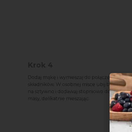
Krok 4
Dodaj mąkę i wymieszaj do połączenia
składników. W osobnej misce ubij białka
na sztywno i dodawaj stopniowo do
masy, delikatnie mieszając.