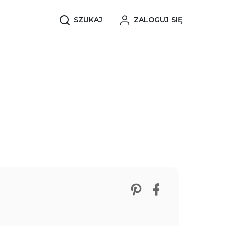
SZUKAJ
ZALOGUJ SIĘ
Zobacz nasze p
Udostępnij 