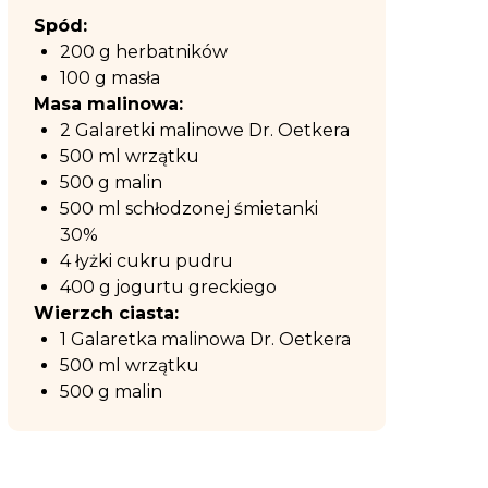
Spód:
200 g herbatników
100 g masła
Masa malinowa:
2 Galaretki malinowe Dr. Oetkera
500 ml wrzątku
500 g malin
500 ml schłodzonej śmietanki
30%
4 łyżki cukru pudru
400 g jogurtu greckiego
Wierzch ciasta:
1 Galaretka malinowa Dr. Oetkera
500 ml wrzątku
500 g malin