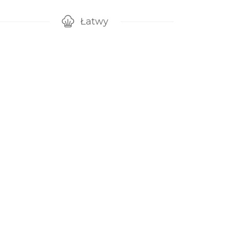
Łatwy
gotowanie przepisu
Poziom trudności