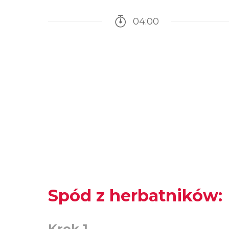
04:00
Czas potrzebny na przy
Spód z herbatników:
Krok 1