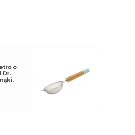
etro o
 Dr.
mąki,
zaloguj
się
zarejestruj