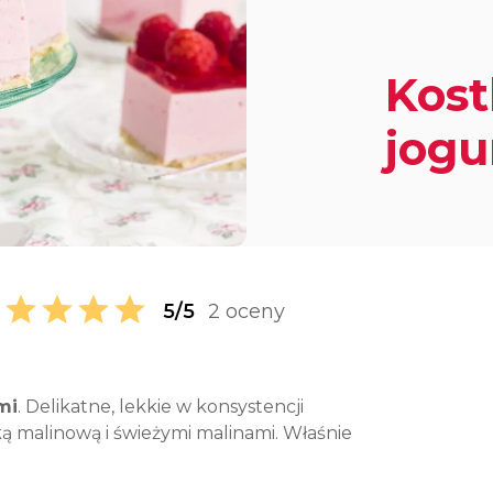
Kost
jogu
5/5
2 oceny
mi
. Delikatne, lekkie w konsystencji
ą malinową i świeżymi malinami. Właśnie