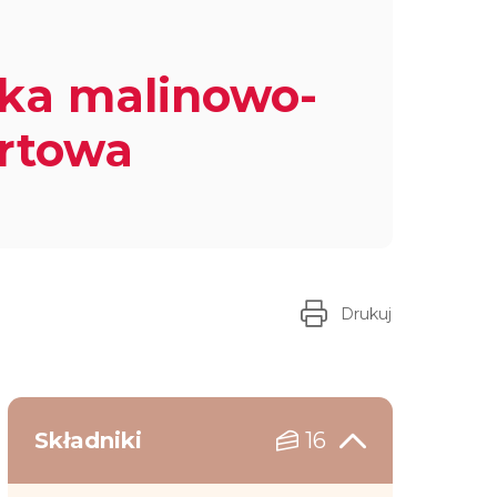
ka malinowo-
rtowa
Drukuj
Składniki
16