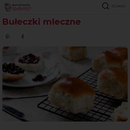
SZUKAJ
Strona główna
Przepisy
Ciasta drożdżowe
Bułeczki mleczne
Bułeczki mleczne
Zobacz nasze piny w serwisie Pinterest
Udostępnij ten przepis w serwisie Facebook