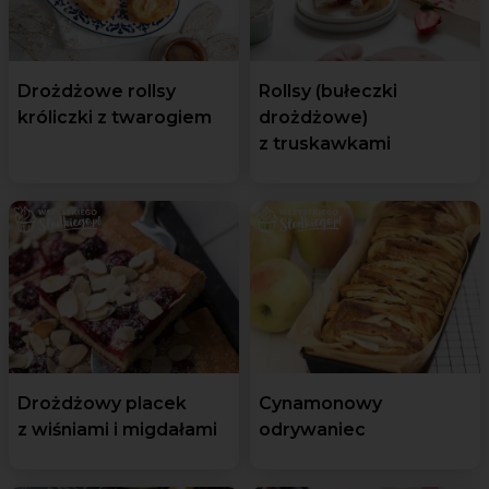
Drożdżowe rollsy
Rollsy (bułeczki
króliczki z twarogiem
drożdżowe)
z truskawkami
Drożdżowy placek
Cynamonowy
z wiśniami i migdałami
odrywaniec