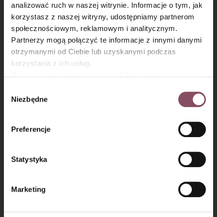
analizować ruch w naszej witrynie. Informacje o tym, jak
×
korzystasz z naszej witryny, udostępniamy partnerom
społecznościowym, reklamowym i analitycznym.
Krok 6
Partnerzy mogą połączyć te informacje z innymi danymi
otrzymanymi od Ciebie lub uzyskanymi podczas
Z każdej uformuj kulkę i układaj w formie (25 x 35 cm)
korzystania z ich usług.
wyłożonej papierem do pieczenia.
Równocześnie informujemy, że Administratorem
Przykryj formę ściereczką lub folią spożywczą i odstaw do
Państwa danych jest Dr. Oetker Polska Sp. z o.o.,
Wybór
ponownego wyrośnięcia na około 1h.
Gdańsk (80-339) adres: Dickmana 14/15 więcej
Niezbędne
zgody
informacji o przetwarzaniu danych osobowych oraz
mechanizmie plików cookie znajdą Państwo w
Polityce
Preferencje
prywatności.
Statystyka
Marketing