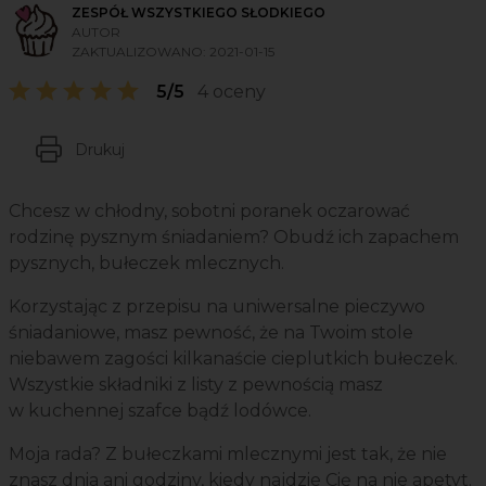
ZESPÓŁ WSZYSTKIEGO SŁODKIEGO
AUTOR
ZAKTUALIZOWANO:
2021-01-15
5/5
4 oceny
Drukuj
Chcesz w chłodny, sobotni poranek oczarować
rodzinę pysznym śniadaniem? Obudź ich zapachem
pysznych, bułeczek mlecznych.
Korzystając z przepisu na uniwersalne pieczywo
śniadaniowe, masz pewność, że na Twoim stole
niebawem zagości kilkanaście cieplutkich bułeczek.
Wszystkie składniki z listy z pewnością masz
w kuchennej szafce bądź lodówce.
Moja rada? Z bułeczkami mlecznymi jest tak, że nie
znasz dnia ani godziny, kiedy najdzie Cię na nie apetyt.