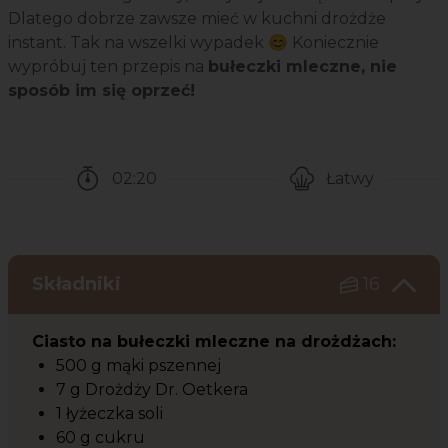
Dlatego dobrze zawsze mieć w kuchni drożdże
instant. Tak na wszelki wypadek 😊 Koniecznie
wypróbuj ten przepis na
bułeczki mleczne, nie
sposób im się oprzeć!
02:20
Łatwy
Czas potrzebny na przygotowanie przepisu
Poziom trudności
Składniki
16
Ciasto na bułeczki mleczne na drożdżach:
500 g mąki pszennej
7 g Drożdży Dr. Oetkera
1 łyżeczka soli
60 g cukru