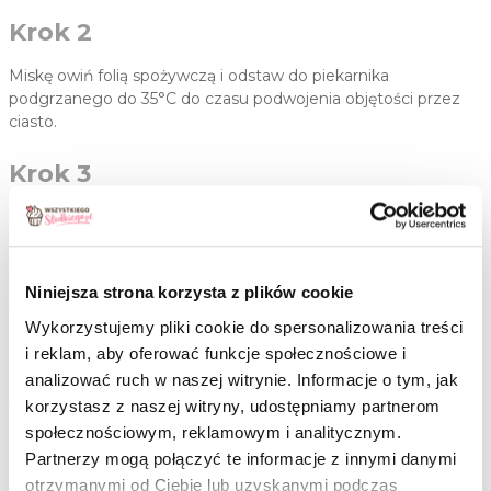
Krok 2
Miskę owiń folią spożywczą i odstaw do piekarnika
podgrzanego do 35°C do czasu podwojenia objętości przez
ciasto.
Krok 3
Blat oprósz mąką. Wyrośnięte ciasto rozwałkuj na grubość
około 1 cm. Szklanką wytnij kółka o średnicy 9 cm. Wycięte
pączki przykryj lnianą ściereczką i pozostaw na około pół
godziny do ponownego wyrośnięcia.
Niniejsza strona korzysta z plików cookie
Wykorzystujemy pliki cookie do spersonalizowania treści
Krok 4
i reklam, aby oferować funkcje społecznościowe i
analizować ruch w naszej witrynie. Informacje o tym, jak
Do szerokiego garnka przelej olej i rozgrzej go do
temperatury 160-170°C.
korzystasz z naszej witryny, udostępniamy partnerom
społecznościowym, reklamowym i analitycznym.
Krok 5
Partnerzy mogą połączyć te informacje z innymi danymi
otrzymanymi od Ciebie lub uzyskanymi podczas