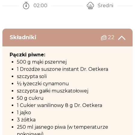
02:00
Średni
Czas potrzebny na przygotowanie przepisu
Poziom trudności
Składniki
22
Pączki piwne:
500 g mąki pszennej
1 Drożdże suszone instant Dr. Oetkera
szczypta soli
½ łyżeczki cynamonu
szczypta gałki muszkatołowej
50 g cukru
1 Cukier wanilinowy 8 g Dr. Oetkera
1 jajko
3 żółtka
250 ml jasnego piwa (w temperaturze
pokojowej)