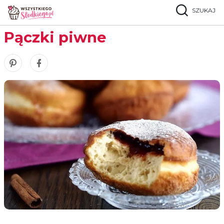
SZUKAJ
Strona główna
Przepisy
Ciasta drożdżowe
Pączki piwne
Pączki piwne
Zobacz nasze piny w serwisie Pinterest
Udostępnij ten przepis w serwisie Facebook