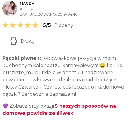
MAGDA
AUTOR
ZAKTUALIZOWANO:
2019-04-10
5/5
2 oceny
Drukuj
Pączki piwne
to obowiązkowa pozycja w moim
kuchennym kalendarzu karnawałowym.😄 Lekkie,
puszyste, mięciutkie, a w dodatku nadziewane
powidłami śliwkowymi. Idealne na nadchodzący
Tłusty Czwartek. Czy jest coś lepszego niż domowe
pączki? Serdecznie zapraszam!
💜 Zobacz przy okazji
5 naszych sposobów na
domowe powidła ze śliwek
!