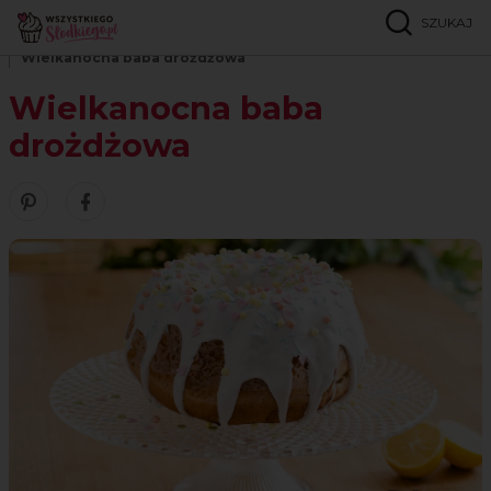
SZUKAJ
Strona główna
Przepisy
Ciasta drożdżowe
Wielkanocna baba drożdżowa
Wielkanocna baba
drożdżowa
Zobacz nasze piny w serwisie Pinterest
Udostępnij ten przepis w serwisie Facebook