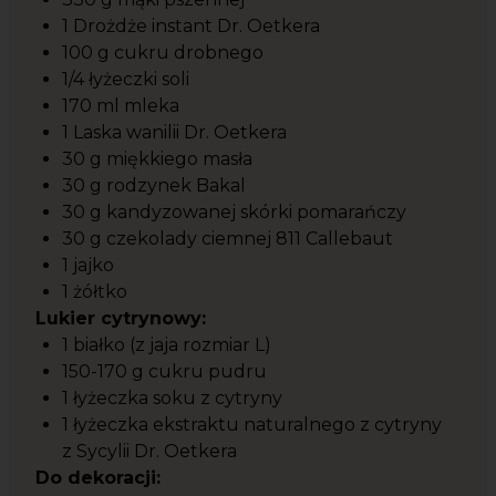
1 Drożdże instant Dr. Oetkera
100 g cukru drobnego
1/4 łyżeczki soli
170 ml mleka
1 Laska wanilii Dr. Oetkera
30 g miękkiego masła
30 g rodzynek Bakal
30 g kandyzowanej skórki pomarańczy
30 g czekolady ciemnej 811 Callebaut
1 jajko
1 żółtko
Lukier cytrynowy:
1 białko (z jaja rozmiar L)
150-170 g cukru pudru
1 łyżeczka soku z cytryny
1 łyżeczka ekstraktu naturalnego z cytryny
z Sycylii Dr. Oetkera
Do dekoracji: