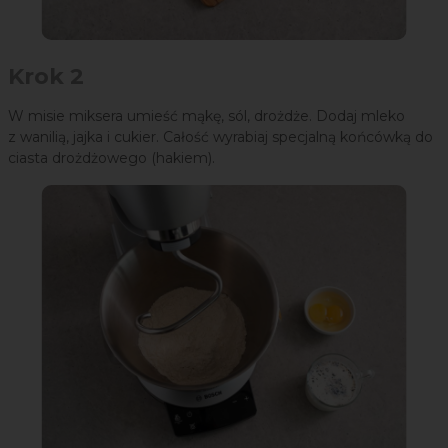
Krok 2
W misie miksera umieść mąkę, sól, drożdże. Dodaj mleko
z wanilią, jajka i cukier. Całość wyrabiaj specjalną końcówką do
ciasta drożdżowego (hakiem).