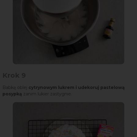
Krok 9
Babkę oblej
cytrynowym lukrem i udekoruj pastelową
posypką
zanim lukier zastygnie.