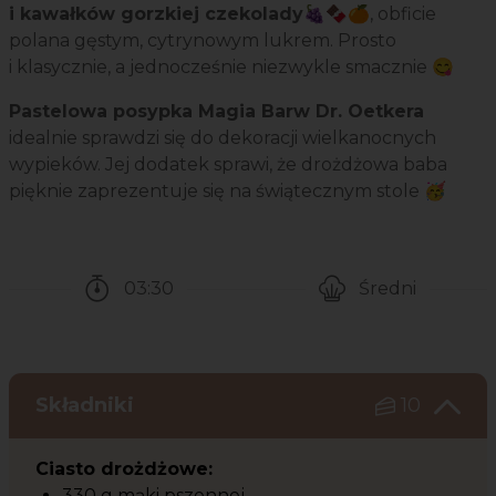
i kawałków gorzkiej czekolady
🍇🍫🍊, obficie
polana gęstym, cytrynowym lukrem. Prosto
i klasycznie, a jednocześnie niezwykle smacznie 😋
Pastelowa posypka Magia Barw Dr. Oetkera
idealnie sprawdzi się do dekoracji wielkanocnych
wypieków. Jej dodatek sprawi, że drożdżowa baba
pięknie zaprezentuje się na świątecznym stole 🥳
03:30
Średni
Czas potrzebny na przygotowanie przepisu
Poziom trudności
Składniki
10
Ciasto drożdżowe:
330 g mąki pszennej