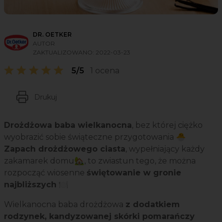
DR. OETKER
AUTOR
ZAKTUALIZOWANO:
2022-03-23
5/5
1 ocena
Drukuj
Drożdżowa baba wielkanocna
, bez której ciężko
wyobrazić sobie świąteczne przygotowania 🐣
Zapach drożdżowego ciasta
, wypełniający każdy
zakamarek domu🏡, to zwiastun tego, że można
rozpocząć wiosenne
świętowanie w gronie
najbliższych
🍽️
Wielkanocna baba drożdżowa
z dodatkiem
rodzynek, kandyzowanej skórki pomarańczy