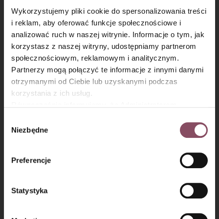
Wykorzystujemy pliki cookie do spersonalizowania treści
i reklam, aby oferować funkcje społecznościowe i
analizować ruch w naszej witrynie. Informacje o tym, jak
×
korzystasz z naszej witryny, udostępniamy partnerom
społecznościowym, reklamowym i analitycznym.
Partnerzy mogą połączyć te informacje z innymi danymi
otrzymanymi od Ciebie lub uzyskanymi podczas
korzystania z ich usług.
Równocześnie informujemy, że Administratorem
Państwa danych jest Dr. Oetker Polska Sp. z o.o.,
Wybór
Gdańsk (80-339) adres: Dickmana 14/15 więcej
Niezbędne
Krok 7
zgody
informacji o przetwarzaniu danych osobowych oraz
mechanizmie plików cookie znajdą Państwo w
Polityce
Babkę piecz na złoty kolor, około 40 minut w temperaturze
Preferencje
165°C (do suchego patyczka).
prywatności.
Statystyka