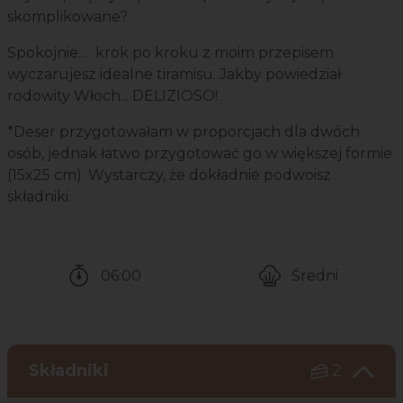
skomplikowane?
Spokojnie… krok po kroku z moim przepisem
wyczarujesz idealne tiramisu. Jakby powiedział
rodowity Włoch... DELIZIOSO!
*Deser przygotowałam w proporcjach dla dwóch
osób, jednak łatwo przygotować go w większej formie
(15x25 cm). Wystarczy, że dokładnie podwoisz
składniki.
06:00
Średni
Czas potrzebny na przygotowanie przepisu
Poziom trudności
Składniki
2