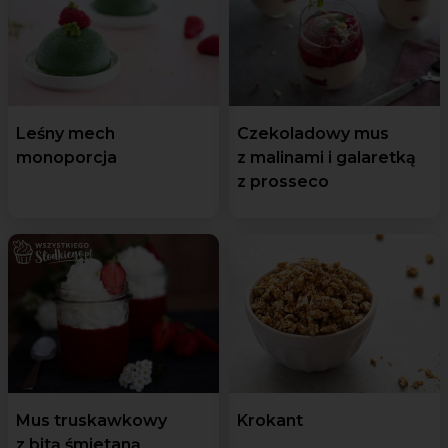
Leśny mech
Czekoladowy mus
monoporcja
z malinami i galaretką
z prosseco
Mus truskawkowy
Krokant
z bitą śmietaną