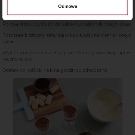
Odmowa
Krok 6
Połowę kremu wyłóż do kieliszków lub szklanek, posyp kakao.
Pozostałe biszkopty zanurzaj w kawie, ułóż na kremie i posyp
kakao.
Wyłóż na biszkopty pozostałą część kremu, wyrównaj i oprósz
mocno kakao.
Odstaw do lodówki na kilka godzin do schłodzenia.