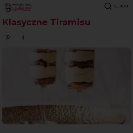
SZUKAJ
Strona główna
Przepisy
Desery
Klasyczne Tiramisu
Klasyczne Tiramisu
Zobacz nasze piny w serwisie Pinterest
Udostępnij ten przepis w serwisie Facebook