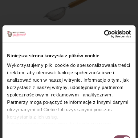
Krok 4
Niniejsza strona korzysta z plików cookie
Żółtka utrzyj z cukrem na jasną puszystą masę.
Wykorzystujemy pliki cookie do spersonalizowania treści
i reklam, aby oferować funkcje społecznościowe i
analizować ruch w naszej witrynie. Informacje o tym, jak
×
korzystasz z naszej witryny, udostępniamy partnerom
społecznościowym, reklamowym i analitycznym.
Partnerzy mogą połączyć te informacje z innymi danymi
otrzymanymi od Ciebie lub uzyskanymi podczas
korzystania z ich usług.
Równocześnie informujemy, że Administratorem
Państwa danych jest Dr. Oetker Polska Sp. z o.o.,
Wybór