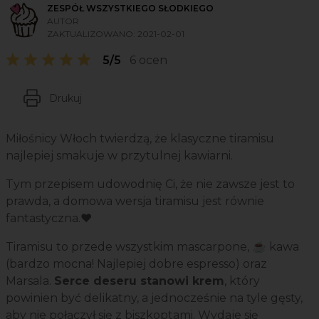
ZESPÓŁ WSZYSTKIEGO SŁODKIEGO
AUTOR
ZAKTUALIZOWANO:
2021-02-01
5/5
6 ocen
Drukuj
Miłośnicy Włoch twierdzą, że klasyczne tiramisu
najlepiej smakuje w przytulnej kawiarni.
Tym przepisem udowodnię Ci, że nie zawsze jest to
prawda, a domowa wersja tiramisu jest równie
fantastyczna.❤️
Tiramisu to przede wszystkim mascarpone, ☕ kawa
(bardzo mocna! Najlepiej dobre espresso) oraz
Marsala.
Serce deseru stanowi krem
, który
powinien być delikatny, a jednocześnie na tyle gęsty,
aby nie połączył się z biszkoptami. Wydaje się