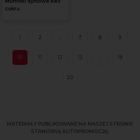
Muffinki dyniowe bez
cukru
1
2
...
7
8
9
10
11
12
13
...
19
20
MATERIAŁY PUBLIKOWANE NA NASZEJ STRONIE
STANOWIĄ AUTOPROMOCJĘ: