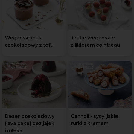
Wegański mus
Trufle wegańskie
czekoladowy z tofu
z likierem cointreau
Deser czekoladowy
Cannoli - sycylijskie
(lava cake) bez jajek
rurki z kremem
i mleka