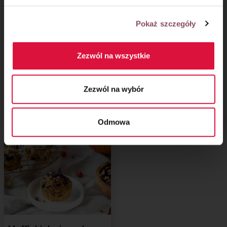
Pokaż szczegóły
Zezwól na wszystkie
Masa marcepanowa -
Tarta czekoladowa na
prosty przepis
bazie kakao (bez
Zezwól na wybór
mleka, cukru, jajek
i mąki)
Odmowa