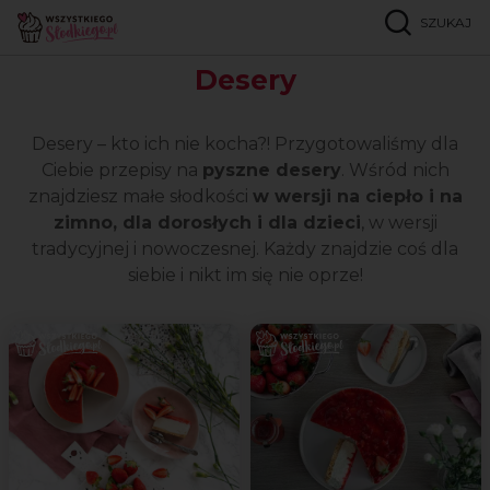
SZUKAJ
Strona główna
Popularne przepisy
Desery
Desery
Desery – kto ich nie kocha?! Przygotowaliśmy dla
Ciebie przepisy na
pyszne desery
. Wśród nich
znajdziesz małe słodkości
w wersji na ciepło i na
zimno, dla dorosłych i dla dzieci
, w wersji
tradycyjnej i nowoczesnej. Każdy znajdzie coś dla
siebie i nikt im się nie oprze!