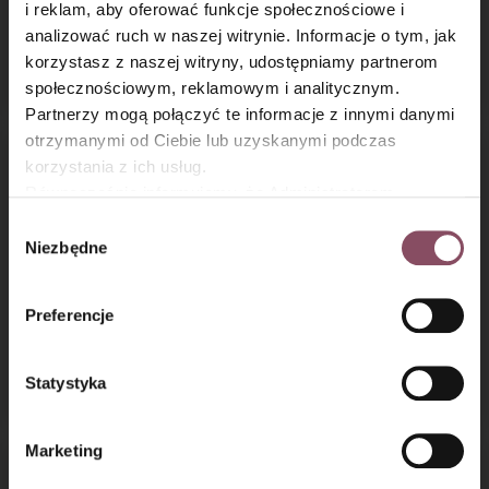
i reklam, aby oferować funkcje społecznościowe i
analizować ruch w naszej witrynie. Informacje o tym, jak
Tofumisu - wegańskie
Gorąca czekolada
×
korzystasz z naszej witryny, udostępniamy partnerom
tiramisu
z piankami
społecznościowym, reklamowym i analitycznym.
Partnerzy mogą połączyć te informacje z innymi danymi
otrzymanymi od Ciebie lub uzyskanymi podczas
korzystania z ich usług.
Równocześnie informujemy, że Administratorem
Państwa danych jest Dr. Oetker Polska Sp. z o.o.,
Wybór
Gdańsk (80-339) adres: Dickmana 14/15 więcej
Niezbędne
zgody
informacji o przetwarzaniu danych osobowych oraz
mechanizmie plików cookie znajdą Państwo w
Polityce
Preferencje
prywatności.
Fudge - kostka z białej
Chocostick- gorąca
czekolady z żurawiną
czekolada na patyku
i pistacjami
z dodatkami
Statystyka
Marketing