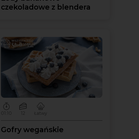
czekoladowe z blendera
Czas przygotowywania:
Ilość porcji:
Poziom trudności:
01:10
12
Łatwy
Gofry wegańskie