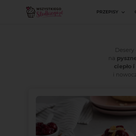
PRZEPISY
Strona główna
Popularne przepisy
Desery
Desery 
na
pyszn
ciepło i
i nowocz