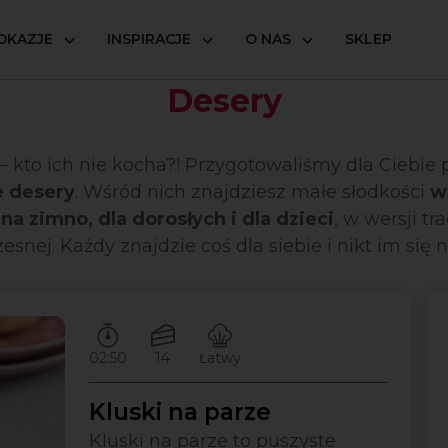
OKAZJE
INSPIRACJE
O NAS
SKLEP
Desery
– kto ich nie kocha?! Przygotowaliśmy dla Ciebie 
e desery
. Wśród nich znajdziesz małe słodkości
w
 na zimno, dla dorosłych i dla dzieci
, w wersji tr
esnej. Każdy znajdzie coś dla siebie i nikt im się n
Czas przygotowywania:
Ilość porcji:
Poziom trudności:
02:50
14
Łatwy
Kluski na parze
Kluski na parze to puszyste