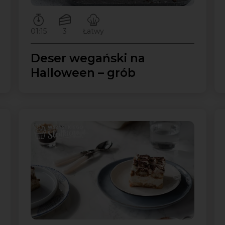
Czas przygotowywania:
Ilość porcji:
Poziom trudności:
01:15
3
Łatwy
Deser wegański na
Halloween – grób