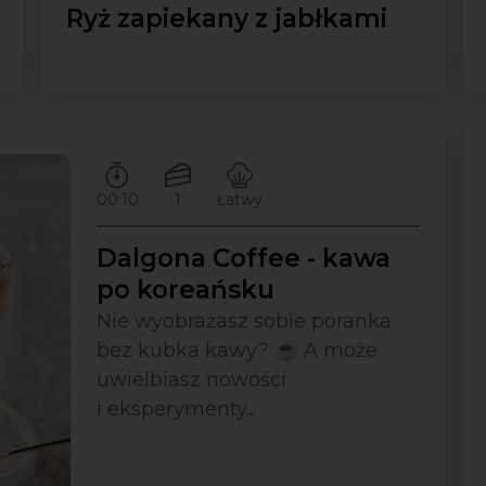
Ryż zapiekany z jabłkami
Czas przygotowywania:
Ilość porcji:
Poziom trudności:
00:10
1
Łatwy
Dalgona Coffee - kawa
po koreańsku
Nie wyobrażasz sobie poranka
bez kubka kawy? ☕ A może
uwielbiasz nowości
i eksperymenty...