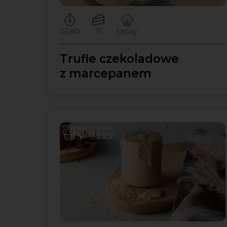
Czas przygotowywania:
Ilość porcji:
Poziom trudności:
02:40
15
Łatwy
Trufle czekoladowe
z marcepanem