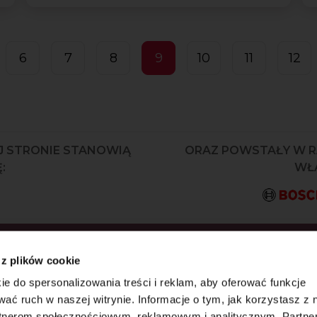
6
7
8
9
10
11
12
J STRONIE STANOWIĄ
ORAZ POWSTAŁY W 
:
WŁA
KRYJ JAKO PIERWSZY
 z plików cookie
AZ WYJĄTKOWE
ie do spersonalizowania treści i reklam, aby oferować funkcje
wać ruch w naszej witrynie. Informacje o tym, jak korzystasz z 
rtnerom społecznościowym, reklamowym i analitycznym. Partn