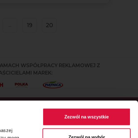
19
20
...
RAMACH WSPÓŁPRACY REKLAMOWEJ Z
ŚCICIELAMI MAREK:
Zezwól na wszystkie
naszej
Zezwól na wybór
erzy mogą