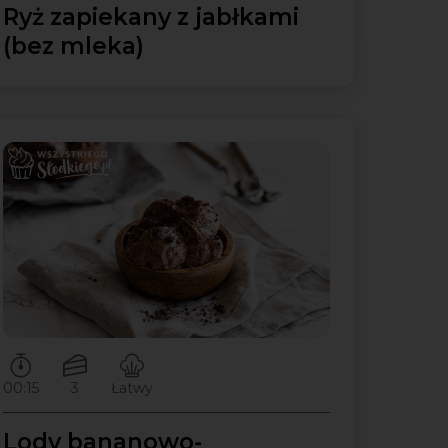
Ryż zapiekany z jabłkami
(bez mleka)
Czas przygotowywania:
Ilość porcji:
Poziom trudności:
00:15
3
Łatwy
Lody bananowo-