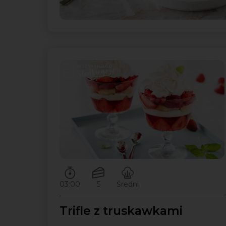
Czas przygotowywania:
Ilość porcji:
Poziom trudności:
03:00
5
Średni
Trifle z truskawkami