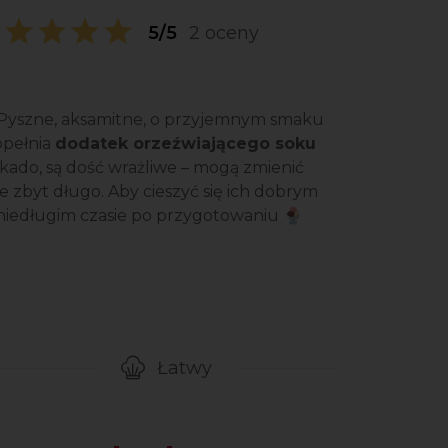
5/5
2 oceny
 Pyszne, aksamitne, o przyjemnym smaku
opełnia
dodatek orzeźwiającego soku
kado, są dość wrażliwe – mogą zmienić
 zbyt długo. Aby cieszyć się ich dobrym
niedługim czasie po przygotowaniu 🍨
Łatwy
gotowanie przepisu
Poziom trudności