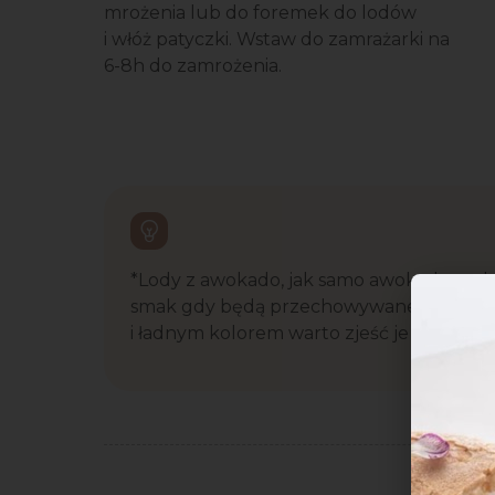
mrożenia lub do foremek do lodów
i włóż patyczki. Wstaw do zamrażarki na
6-8h do zamrożenia.
*Lody z awokado, jak samo awokado są doś
smak gdy będą przechowywane zbyt długo
i ładnym kolorem warto zjeść je w niedłu