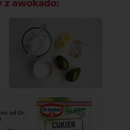
 z awokado:
enu od Dr.
m