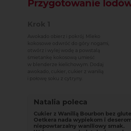
Przygotowanie lodów
Krok 1
Awokado obierz i pokrój. Mleko
kokosowe odwróć do góry nogami,
otwórz i wylej wodę a powstalą
śmietankę kokosową umieść
w blenderze kielichowym. Dodaj
awokado, cukier, cukier z wanilią
i połowę soku z cytryny.
Natalia poleca
Cukier z Wanilią Bourbon bez glut
Oetkera nada wypiekom i desero
niepowtarzalny waniliowy smak.