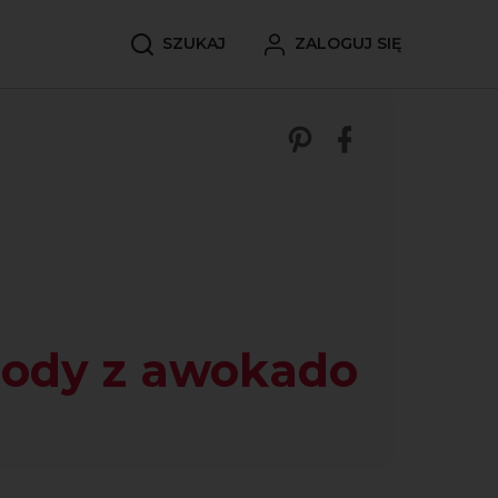
SZUKAJ
ZALOGUJ SIĘ
Zobacz nasze p
Udostępnij 
Lody z awokado