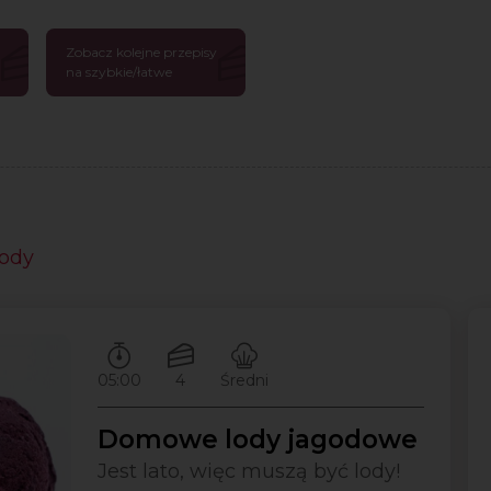
Zobacz kolejne przepisy
na szybkie/łatwe
lody
Czas przygotowywania:
Ilość porcji:
Poziom trudności:
05:00
4
Średni
Domowe lody jagodowe
Jest lato, więc muszą być lody!