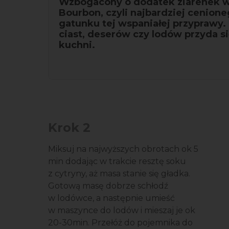
Wzbogacony o dodatek ziarenek wa
Bourbon, czyli najbardziej cenion
gatunku tej wspaniałej przyprawy.
ciast, deserów czy lodów przyda s
kuchni.
Krok 2
Miksuj na najwyższych obrotach ok 5
min dodając w trakcie resztę soku
z cytryny, aż masa stanie się gładka.
Gotową masę dobrze schłodź
w lodówce, a następnie umieść
w maszynce do lodów i mieszaj je ok
20-30min. Przełóż do pojemnika do