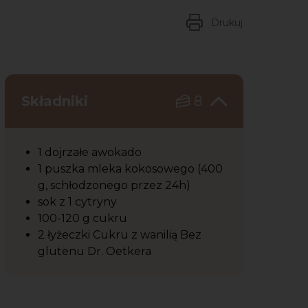
Drukuj
Składniki
8
1 dojrzałe awokado
1 puszka mleka kokosowego (400
g, schłodzonego przez 24h)
sok z 1 cytryny
100-120 g cukru
2 łyżeczki Cukru z wanilią Bez
glutenu Dr. Oetkera