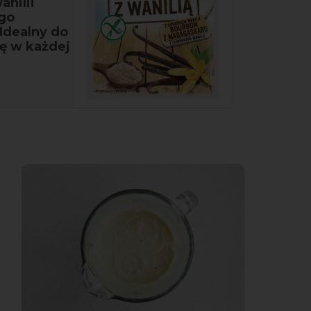
nilii
ego
 Idealny do
ię w każdej