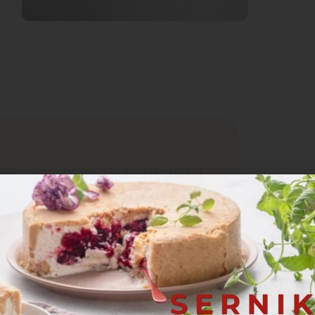
ć wrażliwe i mogą zmienić kolor i nieco
. Aby cieszyć się ich smakiem
gim czasie po przygotowaniu.