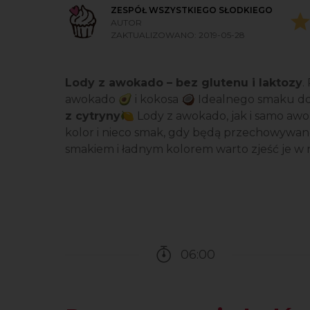
ZESPÓŁ WSZYSTKIEGO SŁODKIEGO
AUTOR
ZAKTUALIZOWANO:
2019-05-28
Lody z awokado – bez glutenu i laktozy
.
awokado 🥑 i kokosa 🥥 Idealnego smaku d
z cytryny
🍋 Lody z awokado, jak i samo awo
kolor i nieco smak, gdy będą przechowywane
smakiem i ładnym kolorem warto zjeść je w 
06:00
Czas potrzebny na przy