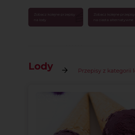
Zobacz kolejne przepisy
Zobacz kolejne przepisy
na lody
na ciasta alternatywne
Lody
Przepisy z kategorii 