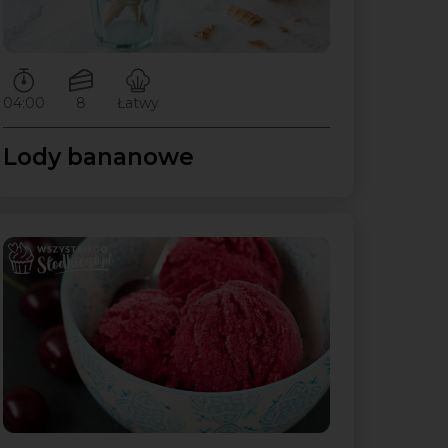
Czas przygotowywania:
Ilość porcji:
Poziom trudności:
04:00
8
Łatwy
Lody bananowe