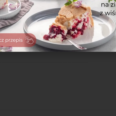
zaloguj
się
zarejestruj