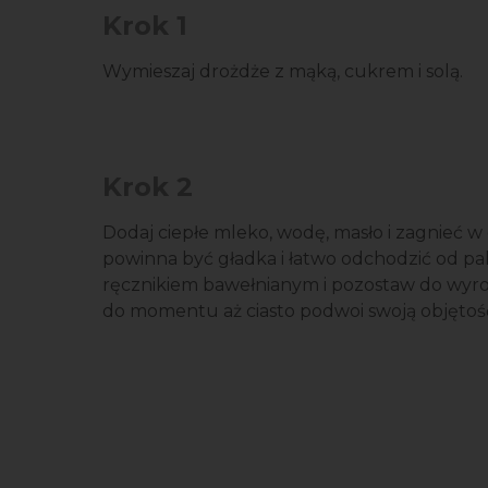
Krok 1
Wymieszaj drożdże z mąką, cukrem i solą.
Krok 2
Dodaj ciepłe mleko, wodę, masło i zagnieć w 
powinna być gładka i łatwo odchodzić od palc
ręcznikiem bawełnianym i pozostaw do wyroś
do momentu aż ciasto podwoi swoją objętoś