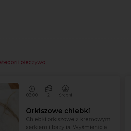
ategorii pieczywo
Czas przygotowywania:
Ilość porcji:
Poziom trudności:
02:00
2
Średni
Orkiszowe chlebki
Chlebki orkiszowe z kremowym
serkiem i bazylią. Wyśmienicie