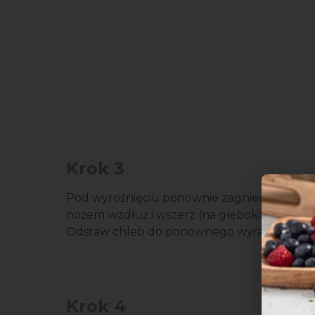
Krok 3
Pod wyrośnięciu ponownie zagnieć ciasto i 
nożem wzdłuż i wszerz (na głębokość ok. 5 m
Odstaw chleb do ponownego wyrastania w ci
Krok 4