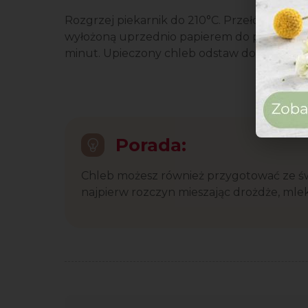
Rozgrzej piekarnik do 210°C. Przełóż ciasto 
wyłożoną uprzednio papierem do pieczenia. 
minut. Upieczony chleb odstaw do przestud
Porada:
Chleb możesz również przygotować ze ś
najpierw rozczyn mieszając drożdże, mleko