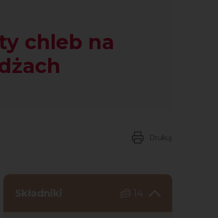
ty chleb na
żdżach
Drukuj
Składniki
14