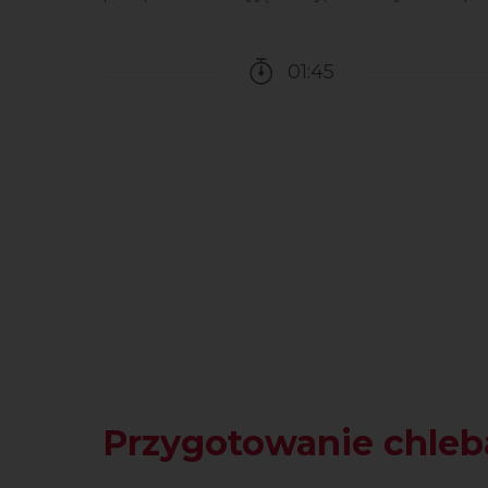
01:45
Czas potrzebny na przy
Przygotowanie chleb