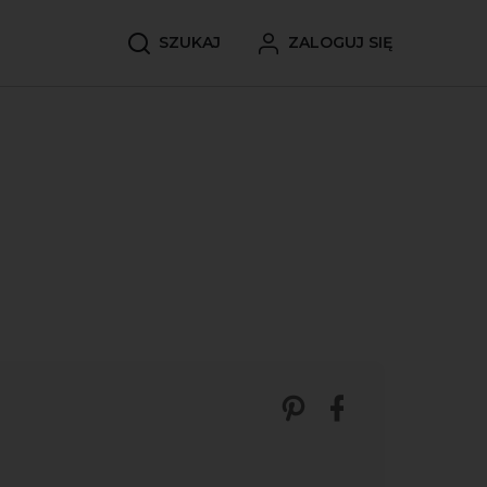
SZUKAJ
ZALOGUJ SIĘ
Zobacz nasze p
Udostępnij 