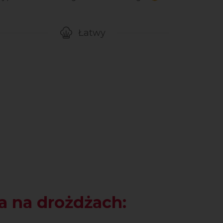
Łatwy
gotowanie przepisu
Poziom trudności
a na drożdżach: