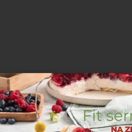
uformuj okrągły bochenek. Natnij chleb
m). Wierzch posmaruj białkiem jaja.
epłe miejsce na około 30 minut.