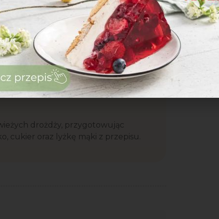
na blaszkę z wyposażenia piekarnika
Wyrośnięte ciasto piecz przez 25-30
zenia.
wieżych drożdży, przygotowując
, cukier oraz lyżkę mąki z przepisu.
zaloguj
się
zarejestruj