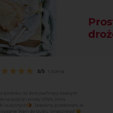
Pros
dro
5/5
1 ocena
 o poranku niż dom pachnący świeżym
 na pyszny i prosty chleb, który
k i suszonych🍞. Jesteśmy przekonani, że
przypadnie Wam do gustu. Smacznego! 😊