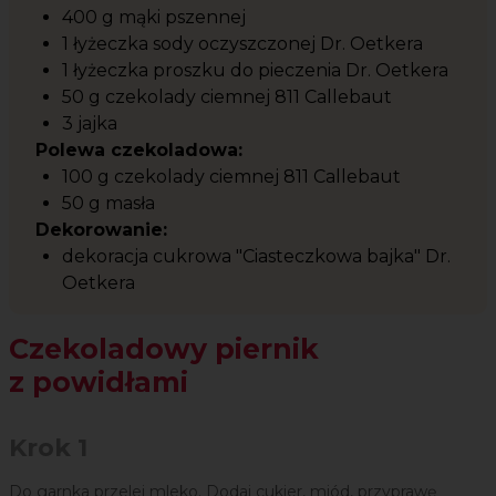
400 g mąki pszennej
1 łyżeczka sody oczyszczonej Dr. Oetkera
1 łyżeczka proszku do pieczenia Dr. Oetkera
50 g czekolady ciemnej 811 Callebaut
3 jajka
Polewa czekoladowa:
100 g czekolady ciemnej 811 Callebaut
50 g masła
Dekorowanie:
dekoracja cukrowa "Ciasteczkowa bajka" Dr.
Oetkera
Czekoladowy piernik
z powidłami
Krok 1
Do garnka przelej mleko. Dodaj cukier, miód, przyprawę