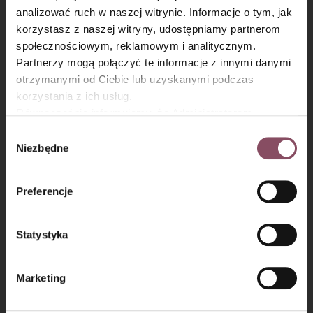
analizować ruch w naszej witrynie. Informacje o tym, jak
×
korzystasz z naszej witryny, udostępniamy partnerom
społecznościowym, reklamowym i analitycznym.
Partnerzy mogą połączyć te informacje z innymi danymi
otrzymanymi od Ciebie lub uzyskanymi podczas
korzystania z ich usług.
Równocześnie informujemy, że Administratorem
Państwa danych jest Dr. Oetker Polska Sp. z o.o.,
Krok 6
Wybór
Gdańsk (80-339) adres: Dickmana 14/15 więcej
Niezbędne
zgody
informacji o przetwarzaniu danych osobowych oraz
Następnie przełóż masę do keksówki wyłożonej papierem do
pieczenia i piecz przez około
65 minut
(do suchego
mechanizmie plików cookie znajdą Państwo w
Polityce
Preferencje
patyczka) w temperaturze
170°C
.
prywatności.
Statystyka
Marketing