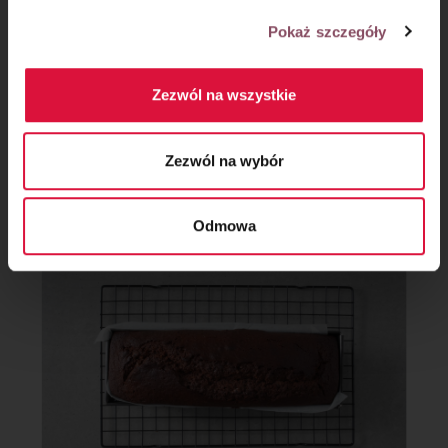
Pokaż szczegóły
Zezwól na wszystkie
Zezwól na wybór
Krok 7
Upieczony piernik pozostaw do całkowitego wystudzenia.
Odmowa