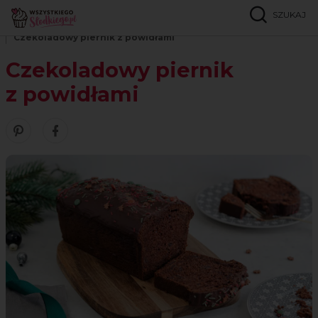
SZUKAJ
Strona główna
Przepisy
Pierniki
Czekoladowy piernik z powidłami
Czekoladowy piernik
z powidłami
Zobacz nasze piny w serwisie Pinterest
Udostępnij ten przepis w serwisie Facebook