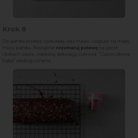
Krok 8
Do garnka przełóż czekoladę oraz masło i rozpuść na małej
mocy palnika. Następnie
rozsmaruj polewę
na górze
i bokach ciasta. Udekoruj dekoracją cukrową "Ciasteczkowa
bajka" według uznania.