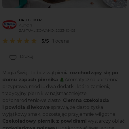
DR. OETKER
AUTOR
ZAKTUALIZOWANO:
2023-10-05
5/5
1 ocena
Drukuj
Magia Świąt to bez wątpienia
rozchodzący się po
domu zapach piernika
🎄Aromatyczna korzenna
przyprawa, miód i... dwa dodatki, które zamienią
tradycyjny piernik w najsmaczniejsze
bożonarodzeniowe ciasto.
Ciemna czekolada
i powidła śliwkowe
sprawią, że ciasto zyska
wyjątkowy smak, pozostając przyjemnie wilgotne.
Czekoladowy piernik z powidłami
wystarczy oblać
czekoladową polewą
i udekorować świąteczną,