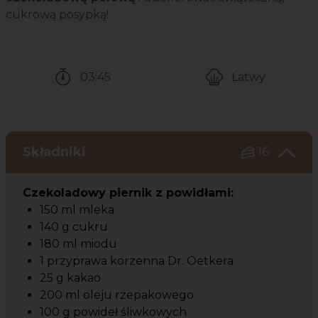
cukrową posypką!
03:45
Łatwy
Czas potrzebny na przygotowanie przepisu
Poziom trudności
Składniki
16
Czekoladowy piernik z powidłami:
150 ml mleka
140 g cukru
180 ml miodu
1 przyprawa korzenna Dr. Oetkera
25 g kakao
200 ml oleju rzepakowego
100 g powideł śliwkowych