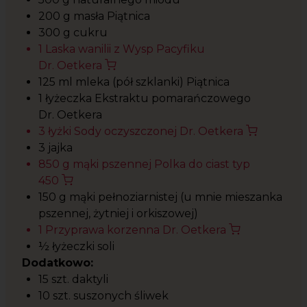
200 g masła Piątnica
300 g cukru
1 Laska wanilii z Wysp Pacyfiku
Dr. Oetkera
125 ml mleka (pół szklanki) Piątnica
1 łyżeczka Ekstraktu pomarańczowego
Dr. Oetkera
3 łyżki Sody oczyszczonej Dr. Oetkera
3 jajka
850 g mąki pszennej Polka do ciast typ
450
150 g mąki pełnoziarnistej (u mnie mieszanka
pszennej, żytniej i orkiszowej)
1 Przyprawa korzenna Dr. Oetkera
½ łyżeczki soli
Dodatkowo:
15 szt. daktyli
10 szt. suszonych śliwek