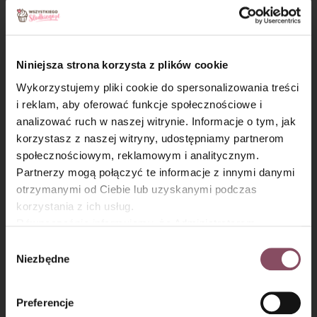
Krok 3
Mąki wymieszaj z przyprawą korzenną, sodą oczyszczona
Niniejsza strona korzysta z plików cookie
i solą.
Wykorzystujemy pliki cookie do spersonalizowania treści
i reklam, aby oferować funkcje społecznościowe i
analizować ruch w naszej witrynie. Informacje o tym, jak
×
korzystasz z naszej witryny, udostępniamy partnerom
społecznościowym, reklamowym i analitycznym.
Partnerzy mogą połączyć te informacje z innymi danymi
otrzymanymi od Ciebie lub uzyskanymi podczas
korzystania z ich usług.
Równocześnie informujemy, że Administratorem
Państwa danych jest Dr. Oetker Polska Sp. z o.o.,
Wybór
Gdańsk (80-339) adres: Dickmana 14/15 więcej
Niezbędne
zgody
informacji o przetwarzaniu danych osobowych oraz
mechanizmie plików cookie znajdą Państwo w
Polityce
Preferencje
prywatności.
Krok 4