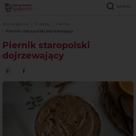
SZUKAJ
Strona główna
Przepisy
Pierniki
Piernik staropolski dojrzewający
Piernik staropolski
dojrzewający
Zobacz nasze piny w serwisie Pinterest
Udostępnij ten przepis w serwisie Facebook