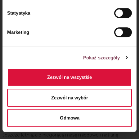
Do osobnej miski wlej mleko, dodaj ekstrakt pomarańczowy
Statystyka
i jajka, wymieszaj.
Marketing
Pokaż szczegóły
Zezwól na wszystkie
Zezwól na wybór
Odmowa
Krok 5
Jeszcze letnią, ale niegorącą masę miodowo-maślaną