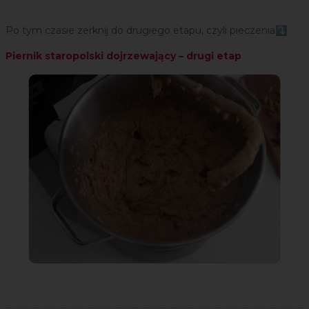
Po tym czasie zerknij do drugiego etapu, czyli pieczenia⤵️
Piernik staropolski dojrzewający – drugi etap