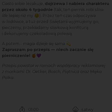
Ciasto sobie leżakuje,
dojrzewa i nabiera charakteru
przez około 4 tygodnie
(tak, ten piernik robi
slow
life
lepiej niż my 😌). Przez ten czas odpoczywa
w lodówce, a tuż przed Świętami wyjmujemy go,
pieczemy, przekładamy śliwkową konfiturą
i dekorujemy czekoladową polewą.
A potem… magia dzieje się sama 💫
Zapraszam po przepis — niech zacznie się
pierniczenie!
🍯💜
Przepis powstał w ramach współpracy reklamowej
z markami: Dr. Oetker, Bosch, Piątnica oraz Mąka
Polka.
01:00
Łatwy