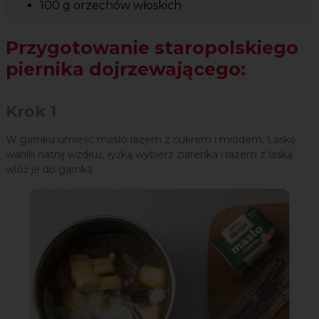
100 g orzechów włoskich
Przygotowanie staropolskiego
piernika dojrzewającego:
Krok 1
W garnku umieść masło razem z cukrem i miodem. Laskę
wanilii natnij wzdłuż, łyżką wybierz ziarenka i razem z laską
włóż je do garnka.