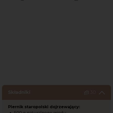
Czas potrzebny na przygotowanie przepisu
Poziom trudności
Składniki
30
Piernik staropolski dojrzewający:
500 g naturalnego miodu