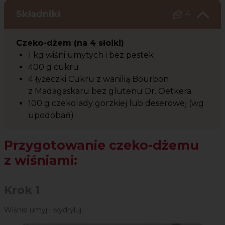
Składniki
4
Czeko-dżem (na 4 słoiki)
1 kg wiśni umytych i bez pestek
400 g cukru
4 łyżeczki Cukru z wanilią Bourbon
z Madagaskaru bez glutenu Dr. Oetkera
100 g czekolady gorzkiej lub deserowej (wg
upodobań)
Przygotowanie czeko-dżemu
z wiśniami:
Krok 1
Wiśnie umyj i wydryluj.