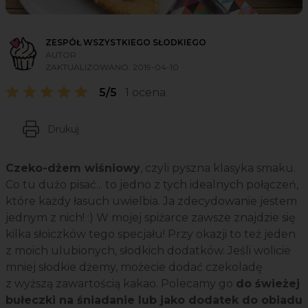
ZESPÓŁ WSZYSTKIEGO SŁODKIEGO
AUTOR
ZAKTUALIZOWANO:
2019-04-10
5/5
1 ocena
Drukuj
Czeko-dżem wiśniowy
, czyli pyszna klasyka smaku.
Co tu dużo pisać... to jedno z tych idealnych połączeń,
które każdy łasuch uwielbia. Ja zdecydowanie jestem
jednym z nich! :) W mojej spiżarce zawsze znajdzie się
kilka słoiczków tego specjału! Przy okazji to też jeden
z moich ulubionych, słodkich dodatków. Jeśli wolicie
mniej słodkie dżemy, możecie dodać czekoladę
z wyższą zawartością kakao. Polecamy go
do świeżej
bułeczki na śniadanie lub jako dodatek do obiadu