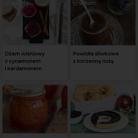
Dżem wiśniowy
Powidła śliwkowe
z cynamonem
z korzenną nutą
i kardamonem