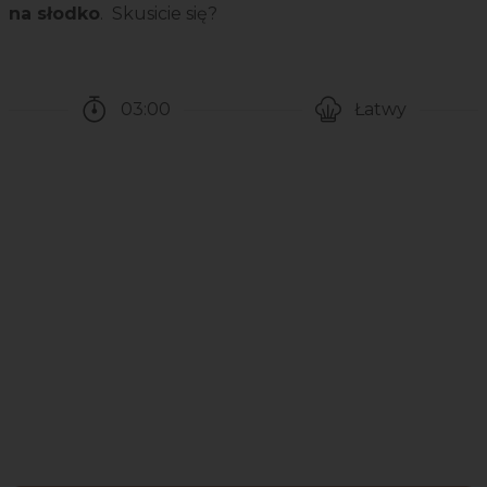
na słodko
. Skusicie się?
03:00
Łatwy
Czas potrzebny na przygotowanie przepisu
Poziom trudności