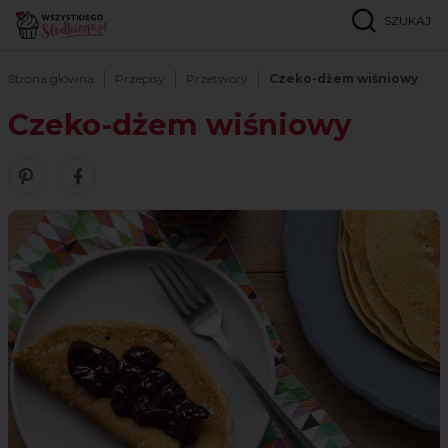
SZUKAJ
Strona główna
Przepisy
Przetwory
Czeko-dżem wiśniowy
Czeko-dżem wiśniowy
Zobacz nasze piny w serwisie Pinterest
Udostępnij ten przepis w serwisie Facebook