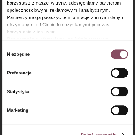
×
korzystasz z naszej witryny, udostępniamy partnerom
społecznościowym, reklamowym i analitycznym.
Partnerzy mogą połączyć te informacje z innymi danymi
otrzymanymi od Ciebie lub uzyskanymi podczas
korzystania z ich usług.
Angielskie bułeczki
Tarta czekoladowo-
Równocześnie informujemy, że Administratorem
maślane - Scones
kokosowa
Państwa danych jest Dr. Oetker Polska Sp. z o.o.,
Wybór
Gdańsk (80-339) adres: Dickmana 14/15 więcej
Niezbędne
zgody
informacji o przetwarzaniu danych osobowych oraz
mechanizmie plików cookie znajdą Państwo w
Polityce
Preferencje
prywatności.
Statystyka
Marketing
Naleśniki z jadalnymi
Czekoladowe trufle
kwiatami
z chili
Pokaż szczegóły