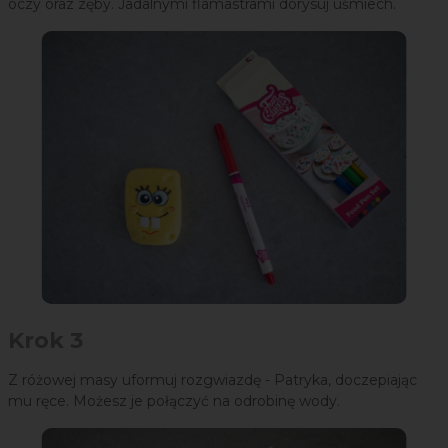
oczy oraz zęby. Jadalnymi flamastrami dorysuj uśmiech.
Krok 3
Z różowej masy uformuj rozgwiazdę - Patryka, doczepiając
mu ręce. Możesz je połączyć na odrobinę wody.