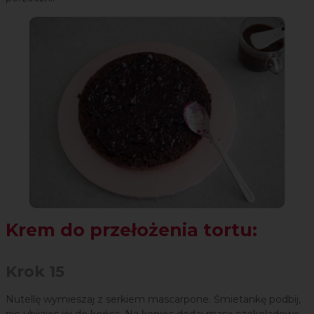
Krem do przełożenia tortu:
Krok 15
Nutellę wymieszaj z serkiem mascarpone. Śmietankę podbij,