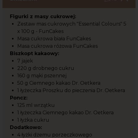
Figurki z masy cukrowej:
Zestaw mas cukrowych "Essential Colours" 5
x 100 g - FunCakes
Masa cukrowa biała FunCakes
Masa cukrowa różowa FunCakes
Biszkopt kakaowy:
7 jajek
220 g drobnego cukru
160 g mąki pszennej
50 g Ciemnego kakao Dr. Oetkera
1 łyżeczka Proszku do pieczenia Dr. Oetkera
Poncz:
125 ml wrzątku
1 łyżeczka Ciemnego kakao Dr. Oetkera
1 łyżka cukru
Dodatkowo:
4 łyżki dżemu porzeczkowego