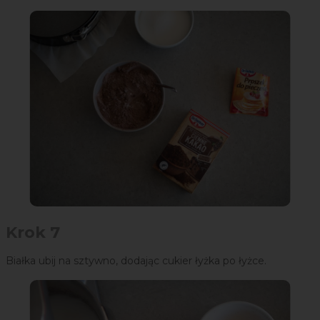
Krok 7
Białka ubij na sztywno, dodając cukier łyżka po łyżce.