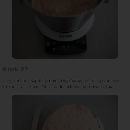
Krok 22
Przy pomocy szpatuły nałóż i wyrównaj pierwszą warstwę
kremu maślanego. Odstaw do lodówki by masa stężała.