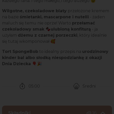
każdego fana. I tego małego, i tego dużego 😉
Wilgotne, czekoladowe blaty
przełożone kremem
na bazie
śmietanki, mascarpone i nutelli
- żaden
maluch się temu nie oprze! Warto
przełamać
czekoladowy smak 🍫ulubioną konfiturą
- ja
użyłam
dżemu z czarnej porzeczki
, który idealnie
się tutaj wkomponował 🥰
Tort SpongeBob
to idealny przepis na
urodzinowy
kinder bal albo słodką niespodziankę z okazji
Dnia Dziecka
🎈🎉
05:00
Średni
Czas potrzebny na przygotowanie przepisu
Poziom trudności
Składniki
16