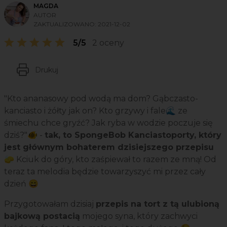
MAGDA
AUTOR
ZAKTUALIZOWANO:
2021-12-02
5/5
2 oceny
Drukuj
"Kto ananasowy pod wodą ma dom? Gąbczasto-
kanciasto i żółty jak on? Kto grzywy i fale🌊 ze
śmiechu chce gryźć? Jak ryba w wodzie poczuje się
dziś?"🐠 -
tak, to SpongeBob Kanciastoporty, który
jest głównym bohaterem dzisiejszego przepisu
🧽 Kciuk do góry, kto zaśpiewał to razem ze mną! Od
teraz ta melodia będzie towarzyszyć mi przez cały
dzień 😄
Przygotowałam dzisiaj
przepis na tort z tą ulubioną
bajkową postacią
mojego syna, który zachwyci