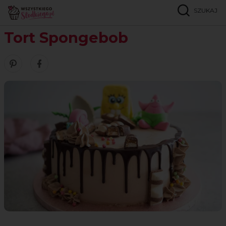
SZUKAJ
Strona główna
Przepisy
Torty
Tort Spongebob
Tort Spongebob
Zobacz nasze piny w serwisie Pinterest
Udostępnij ten przepis w serwisie Facebook