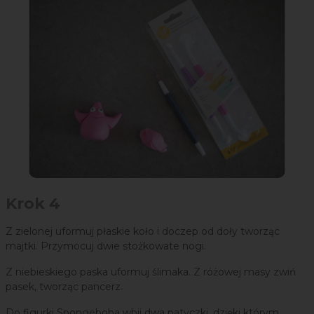
Krok 4
Z zielonej uformuj płaskie koło i doczep od doły tworząc
majtki. Przymocuj dwie stożkowate nogi.
Z niebieskiego paska uformuj ślimaka. Z różowej masy zwiń
pasek, tworząc pancerz.
Do figurki Spongeboba wbij dwa patyczki, dzięki którym