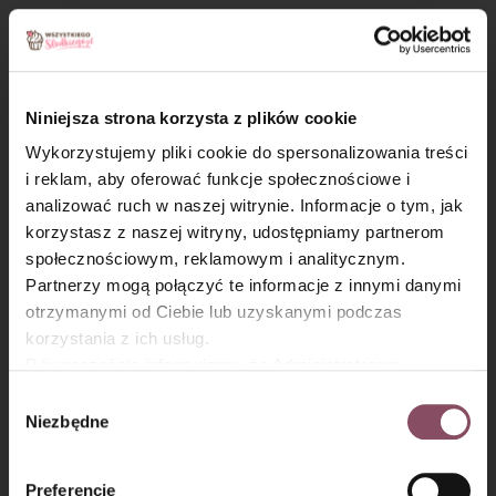
Zetnij wierzch. Przetnij biszkopt na trzy blaty.
Niniejsza strona korzysta z plików cookie
Wykorzystujemy pliki cookie do spersonalizowania treści
i reklam, aby oferować funkcje społecznościowe i
analizować ruch w naszej witrynie. Informacje o tym, jak
×
korzystasz z naszej witryny, udostępniamy partnerom
społecznościowym, reklamowym i analitycznym.
Partnerzy mogą połączyć te informacje z innymi danymi
otrzymanymi od Ciebie lub uzyskanymi podczas
korzystania z ich usług.
Równocześnie informujemy, że Administratorem
Państwa danych jest Dr. Oetker Polska Sp. z o.o.,
Wybór
Gdańsk (80-339) adres: Dickmana 14/15 więcej
Niezbędne
zgody
Magda poleca
informacji o przetwarzaniu danych osobowych oraz
mechanizmie plików cookie znajdą Państwo w
Polityce
Przygotowania tortu nie wyobrażam
Preferencje