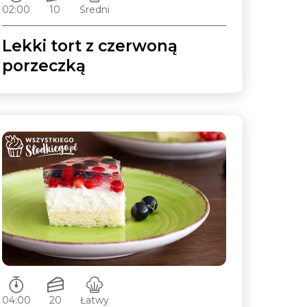
02:00
10
Średni
Lekki tort z czerwoną
porzeczką
Czas przygotowywania:
Ilość porcji:
Poziom trudności:
04:00
20
Łatwy