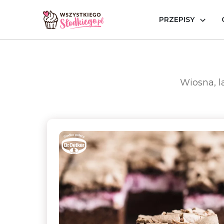
PRZEPISY
Strona główna
Okazje
Cztery pory roku
Wiosna, l