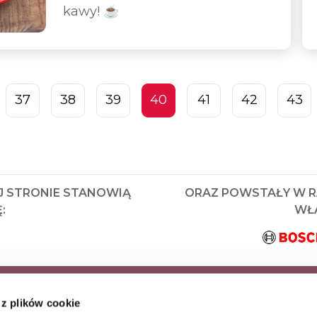
kawy! ☕
37
38
39
40
41
42
43
J STRONIE STANOWIĄ
ORAZ POWSTAŁY W 
:
WŁA
KRYJ JAKO PIERWSZY
 z plików cookie
AZ WYJĄTKOWE