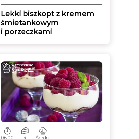
Lekki biszkopt z kremem
śmietankowym
i porzeczkami
Czas przygotowywania:
Ilość porcji:
Poziom trudności:
06:00
4
Średni