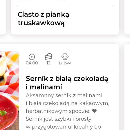
Ciasto z pianką
truskawkową
Czas przygotowywania:
Ilość porcji:
Poziom trudności:
04:00
12
Łatwy
Sernik z białą czekoladą
i malinami
Aksamitny sernik z malinami
i białą czekoladą na kakaowym,
herbatnikowym spodzie. ❤️
Sernik jest szybki i prosty
w przygotowaniu. Idealny do