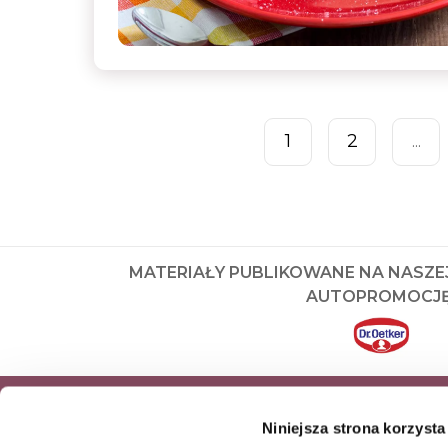
1
2
...
MATERIAŁY PUBLIKOWANE NA NASZE
AUTOPROMOCJĘ
ZAPISZ SIĘ DO NEWSLETTERA I OD
Niniejsza strona korzysta
NASZE NAJNOWSZE PRODUKTY OR