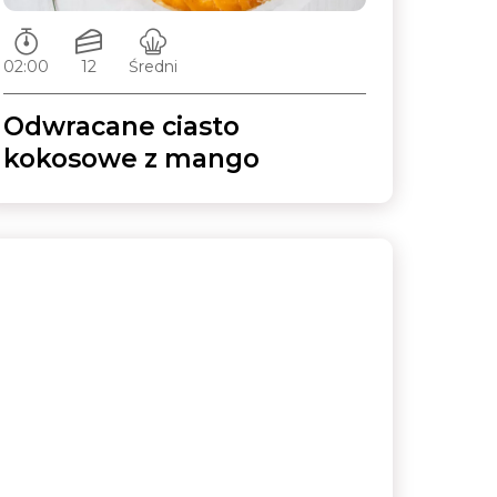
Czas przygotowywania:
Ilość porcji:
Poziom trudności:
02:00
12
Średni
Odwracane ciasto
kokosowe z mango