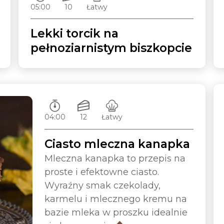
05:00
10
Łatwy
Lekki torcik na
pełnoziarnistym biszkopcie
Czas przygotowywania:
Ilość porcji:
Poziom trudności:
04:00
12
Łatwy
Ciasto mleczna kanapka
Mleczna kanapka to przepis na
proste i efektowne ciasto.
Wyraźny smak czekolady,
karmelu i mlecznego kremu na
bazie mleka w proszku idealnie