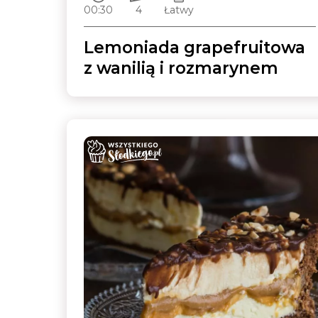
00:30
4
Łatwy
Lemoniada grapefruitowa
z wanilią i rozmarynem