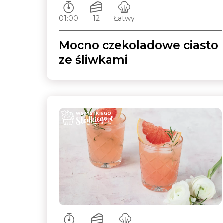
Czas przygotowywania:
Ilość porcji:
Poziom trudności:
01:00
12
Łatwy
Mocno czekoladowe ciasto
ze śliwkami
Czas przygotowywania:
Ilość porcji:
Poziom trudności: