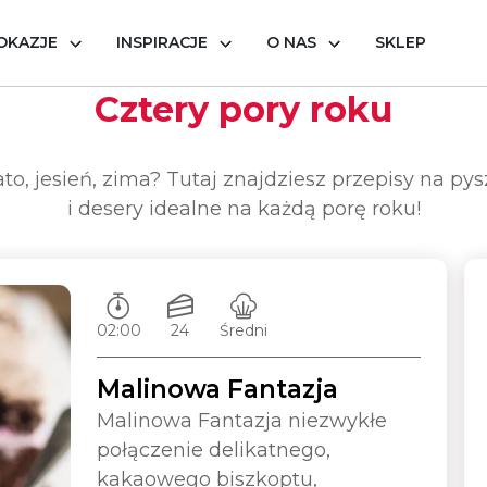
OKAZJE
INSPIRACJE
O NAS
SKLEP
Cztery pory roku
ato, jesień, zima? Tutaj znajdziesz przepisy na pys
i desery idealne na każdą porę roku!
Czas przygotowywania:
Ilość porcji:
Poziom trudności:
02:00
24
Średni
Malinowa Fantazja
Malinowa Fantazja niezwykłe
połączenie delikatnego,
kakaowego biszkoptu,