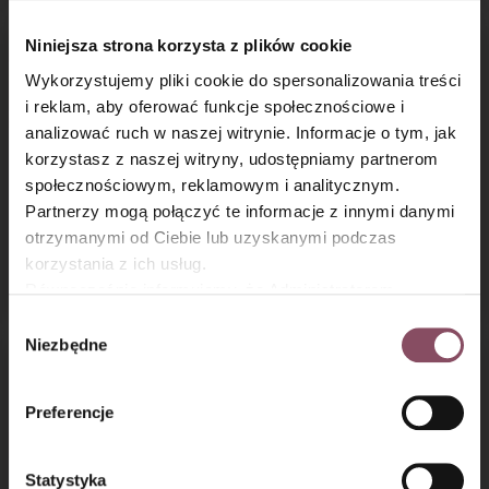
Niniejsza strona korzysta z plików cookie
Wykorzystujemy pliki cookie do spersonalizowania treści
i reklam, aby oferować funkcje społecznościowe i
analizować ruch w naszej witrynie. Informacje o tym, jak
×
korzystasz z naszej witryny, udostępniamy partnerom
społecznościowym, reklamowym i analitycznym.
Partnerzy mogą połączyć te informacje z innymi danymi
Jogurtowe ciasto
Jabłecznik z budyniem
otrzymanymi od Ciebie lub uzyskanymi podczas
z jabłkami
korzystania z ich usług.
i cynamonem
Równocześnie informujemy, że Administratorem
Państwa danych jest Dr. Oetker Polska Sp. z o.o.,
Wybór
Gdańsk (80-339) adres: Dickmana 14/15 więcej
Niezbędne
zgody
informacji o przetwarzaniu danych osobowych oraz
mechanizmie plików cookie znajdą Państwo w
Polityce
Preferencje
prywatności.
Statystyka