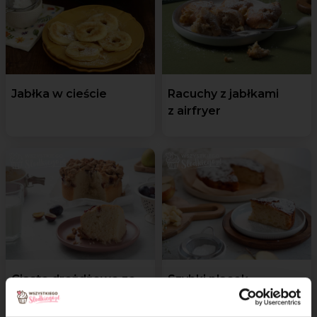
Jabłka w cieście
Racuchy z jabłkami
z airfryer
Ciasto drożdżowe ze
Szybki placek
śliwkami z airfryer
z jabłkami z air fryer