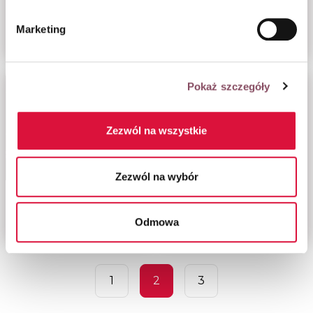
francuskiego
Marketing
z jabłkami
Pokaż szczegóły
Zezwól na wszystkie
Zezwól na wybór
Jabłka w czarnym
Jabłka w czerwonym
karmelu
karmelu
Odmowa
1
2
3