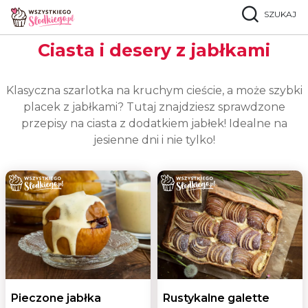
SZUKAJ
Strona główna
Okazje
Jabłkowa fantazja
Ciasta i desery z jabłkami
Klasyczna szarlotka na kruchym cieście, a może szybki
placek z jabłkami? Tutaj znajdziesz sprawdzone
przepisy na ciasta z dodatkiem jabłek! Idealne na
jesienne dni i nie tylko!
Pieczone jabłka
Rustykalne galette