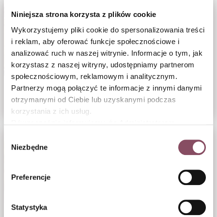
Niniejsza strona korzysta z plików cookie
Wykorzystujemy pliki cookie do spersonalizowania treści
i reklam, aby oferować funkcje społecznościowe i
analizować ruch w naszej witrynie. Informacje o tym, jak
korzystasz z naszej witryny, udostępniamy partnerom
społecznościowym, reklamowym i analitycznym.
Partnerzy mogą połączyć te informacje z innymi danymi
Ryż zapiekany
Jabłka pod kruszonką
otrzymanymi od Ciebie lub uzyskanymi podczas
z jabłkami
korzystania z ich usług.
Równocześnie informujemy, że Administratorem
Państwa danych jest Dr. Oetker Polska Sp. z o.o.,
Wybór
Gdańsk (80-339) adres: Dickmana 14/15 więcej
Niezbędne
zgody
informacji o przetwarzaniu danych osobowych oraz
mechanizmie plików cookie znajdą Państwo w
Polityce
Preferencje
prywatności.
Statystyka
Bułeczki z ciasta
Kompot z jabłek