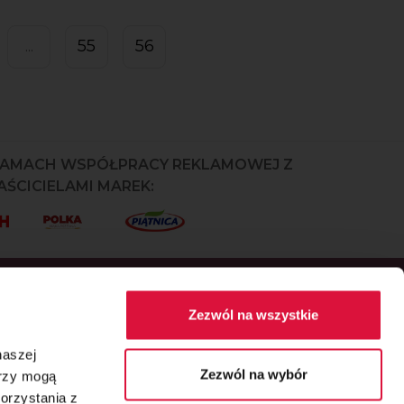
55
56
...
RAMACH WSPÓŁPRACY REKLAMOWEJ Z
ŚCICIELAMI MAREK:
Zezwól na wszystkie
naszej
Zezwól na wybór
erzy mogą
orzystania z