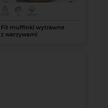
Czas przygotowywania:
Ilość porcji:
Poziom trudności:
01:05
12
Łatwy
Fit muffinki wytrawne
z warzywami