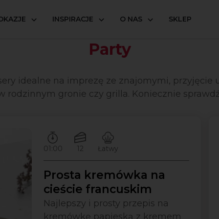
OKAZJE
INSPIRACJE
O NAS
SKLEP
Party
esery idealne na imprezę ze znajomymi, przyjęcie
w rodzinnym gronie czy grilla. Koniecznie sprawdź
Czas przygotowywania:
Ilość porcji:
Poziom trudności:
01:00
12
Łatwy
Prosta kremówka na
cieście francuskim
Najlepszy i prosty przepis na
kremówkę papieską z kremem