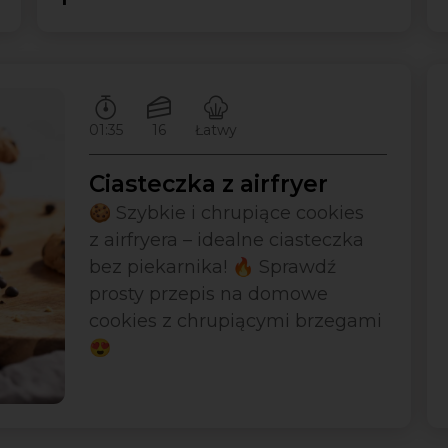
Czas przygotowywania:
Ilość porcji:
Poziom trudności:
01:35
16
Łatwy
Ciasteczka z airfryer
🍪 Szybkie i chrupiące cookies
z airfryera – idealne ciasteczka
bez piekarnika! 🔥 Sprawdź
prosty przepis na domowe
cookies z chrupiącymi brzegami
😍