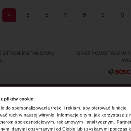
4
5
6
7
8
9
10
J STRONIE STANOWIĄ
ORAZ POWSTAŁY W 
:
WŁA
KRYJ JAKO PIERWSZY
 z plików cookie
AZ WYJĄTKOWE
ie do spersonalizowania treści i reklam, aby oferować funkcje
wać ruch w naszej witrynie. Informacje o tym, jak korzystasz z 
rtnerom społecznościowym, reklamowym i analitycznym. Partn
innymi danymi otrzymanymi od Ciebie lub uzyskanymi podczas k