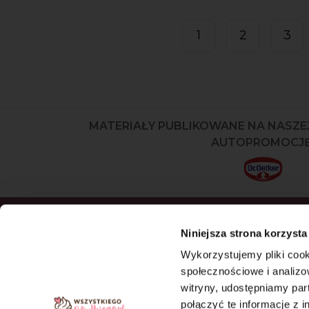
1
2
3
MATERIAŁY PUBLIKOWANE NA NASZE
AUTOPROMOCJĘ
ZAPISZ SIĘ DO NEWSLETTERA I OD
Niniejsza strona korzysta
NASZE NAJNOWSZE PRODUKTY OR
Wykorzystujemy pliki cook
OFERTY
społecznościowe i analizo
witryny, udostępniamy pa
ZAPISZ SIĘ
połączyć te informacje z 