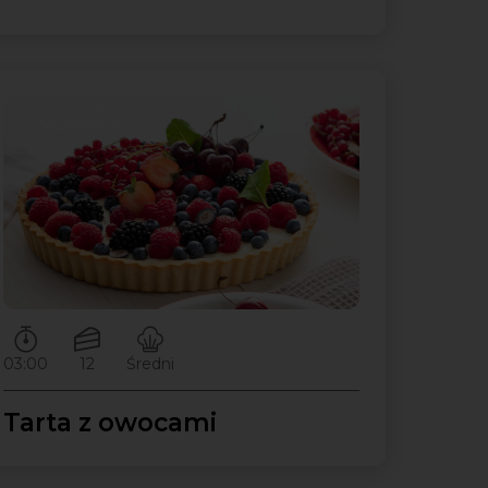
Czas przygotowywania:
Ilość porcji:
Poziom trudności:
03:00
12
Średni
Tarta z owocami