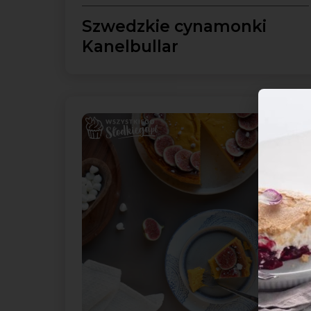
Szwedzkie cynamonki
Kanelbullar