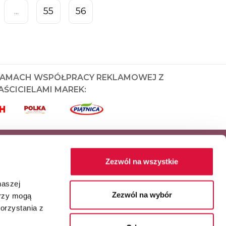
55
56
...
RAMACH WSPÓŁPRACY REKLAMOWEJ Z
ŚCICIELAMI MAREK:
Zezwól na wszystkie
naszej
Zezwól na wybór
erzy mogą
orzystania z
Główny partner serwisu