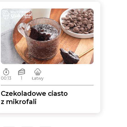
Czas przygotowywania:
Ilość porcji:
Poziom trudności:
00:13
1
Łatwy
Czekoladowe ciasto
z mikrofali