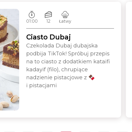
Czas przygotowywania:
Ilość porcji:
Poziom trudności:
01:00
12
Łatwy
Ciasto Dubaj
Czekolada Dubaj dubajska
podbija TikTok! Spróbuj przepis
na to ciasto z dodatkiem kataifi
kadayif (filo), chrupiące
nadzienie pistacjowe z 🍫
i pistacjami