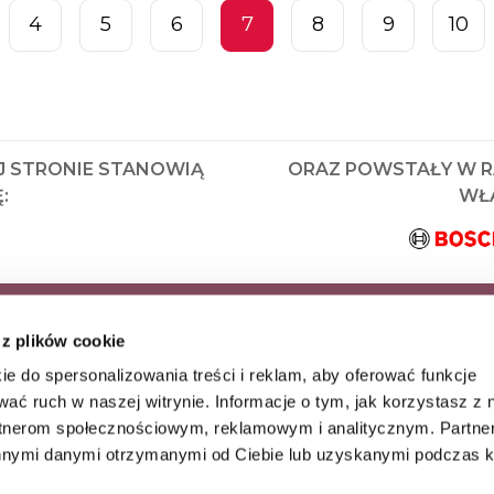
4
5
6
7
8
9
10
J STRONIE STANOWIĄ
ORAZ POWSTAŁY W 
:
WŁA
KRYJ JAKO PIERWSZY
 z plików cookie
AZ WYJĄTKOWE
ie do spersonalizowania treści i reklam, aby oferować funkcje
wać ruch w naszej witrynie. Informacje o tym, jak korzystasz z 
rtnerom społecznościowym, reklamowym i analitycznym. Partn
innymi danymi otrzymanymi od Ciebie lub uzyskanymi podczas k