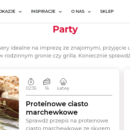
OKAZJE
INSPIRACJE
O NAS
SKLEP
Party
esery idealne na imprezę ze znajomymi, przyjęcie
w rodzinnym gronie czy grilla. Koniecznie sprawdź
Czas przygotowywania:
Ilość porcji:
Poziom trudności:
02:35
16
Łatwy
Proteinowe ciasto
marchewkowe
Sprawdź przepis na proteinowe
ciasto marchewkowe ze skyrem