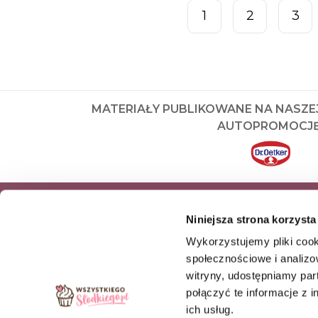
1
2
3
MATERIAŁY PUBLIKOWANE NA NASZE
AUTOPROMOCJĘ
ZAPISZ SIĘ DO NEWSLETTERA I OD
Niniejsza strona korzysta
NASZE NAJNOWSZE PRODUKTY OR
Wykorzystujemy pliki cook
OFERTY
społecznościowe i analizo
witryny, udostępniamy pa
ZAPISZ SIĘ
połączyć te informacje z 
ich usług.