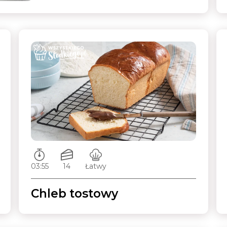
Czas przygotowywania:
Ilość porcji:
Poziom trudności:
03:55
14
Łatwy
Chleb tostowy