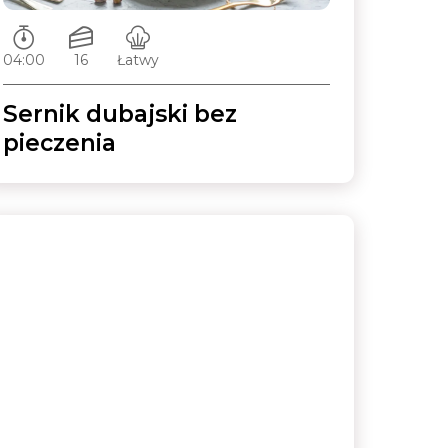
Czas przygotowywania:
Ilość porcji:
Poziom trudności:
04:00
16
Łatwy
Sernik dubajski bez
pieczenia