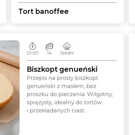
Tort banoffee
Czas przygotowywania:
Ilość porcji:
Poziom trudności:
01:00
14
Średni
Biszkopt genueński
Przepis na prosty biszkopt
genueński z masłem, bez
proszku do pieczenia. Wilgotny,
sprężysty, idealny do tortów
i przekładanych ciast.