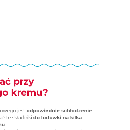
zaloguj
się
zarejestruj
ać przy
go kremu?
owego jest
odpowiednie schłodzenie
ić te składniki
do lodówki na kilka
mu
.