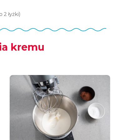
 2 łyżki)
ia kremu