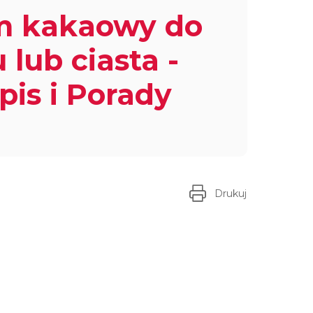
m kakaowy do
u lub ciasta -
pis i Porady
Drukuj