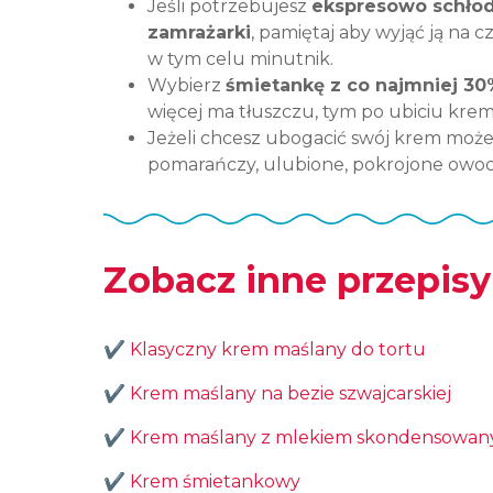
Jeśli potrzebujesz
ekspresowo schłod
zamrażarki
, pamiętaj aby wyjąć ją na c
w tym celu minutnik.
Wybierz
śmietankę z co najmniej 30
więcej ma tłuszczu, tym po ubiciu krem 
Jeżeli chcesz ubogacić swój krem może
pomarańczy, ulubione, pokrojone owo
Zobacz inne przepisy
✔️
Klasyczny krem maślany do tortu
✔️
Krem maślany na bezie szwajcarskiej
✔️
Krem maślany z mlekiem skondensowa
✔️
Krem śmietankowy