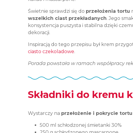
Świetnie sprawdzi się do
przełożenia tortu
n
wszelkich ciast przekładanych
. Jego smak
konsystencja puszysta i stabilna dzięki cz
dekoracji.
Inspiracją do tego przepisu był krem przygo
ciasto czekoladowe
.
Porada powstała w ramach współpracy rekl
Składniki do kremu 
Wystarczy na
przełożenie i pokrycie tort
500 ml schłodzonej śmietanki 30%
250 g schłodzonego mascarpone