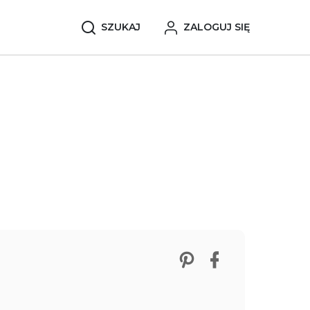
SZUKAJ
ZALOGUJ SIĘ
Zobacz nasze p
Śledź nas 