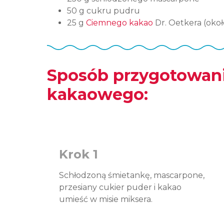
50 g cukru pudru
25 g
Ciemnego kakao
Dr. Oetkera (około
Sposób przygotowan
kakaowego:
Krok 1
Schłodzoną śmietankę, mascarpone,
przesiany cukier puder i kakao
umieść w misie miksera.