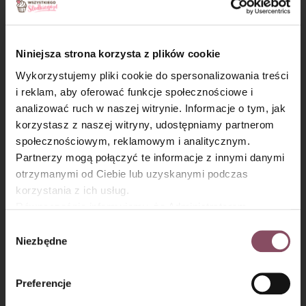
migdałów i wstaw do piekarnika . Piecz około 60 minut.
Niniejsza strona korzysta z plików cookie
Wykorzystujemy pliki cookie do spersonalizowania treści
i reklam, aby oferować funkcje społecznościowe i
analizować ruch w naszej witrynie. Informacje o tym, jak
×
korzystasz z naszej witryny, udostępniamy partnerom
społecznościowym, reklamowym i analitycznym.
Partnerzy mogą połączyć te informacje z innymi danymi
otrzymanymi od Ciebie lub uzyskanymi podczas
korzystania z ich usług.
Równocześnie informujemy, że Administratorem
Państwa danych jest Dr. Oetker Polska Sp. z o.o.,
Wybór
Galaretka z malinami:
Gdańsk (80-339) adres: Dickmana 14/15 więcej
Niezbędne
zgody
informacji o przetwarzaniu danych osobowych oraz
Krok 7
mechanizmie plików cookie znajdą Państwo w
Polityce
Preferencje
prywatności.
Galaretki rozpuść we wrzątku, mieszaj do całkowitego