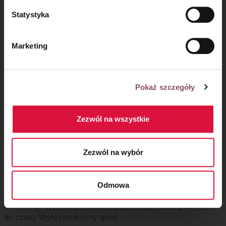
rozpuszczenia. Odstaw do przestudzenia.
Statystyka
Marketing
Pokaż szczegóły
Zezwól na wszystkie
Zezwól na wybór
Krok 8
Odmowa
Kiedy galaretka przestygnie, połącz ją z malinami* i odstaw do
lodówki do uzyskania żelowej konsystencji, mieszaj od czasu
do czasu. Wyłóż na kruchy spód.