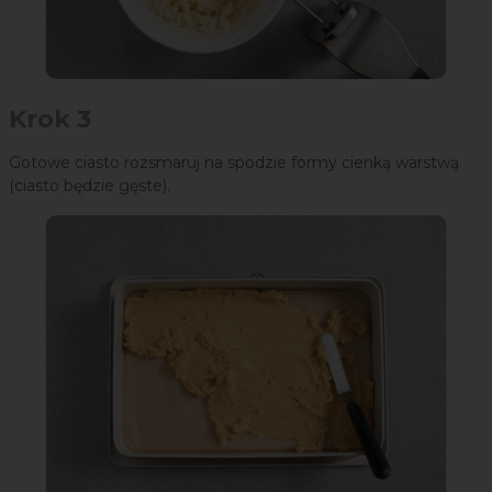
Krok 3
Gotowe ciasto rozsmaruj na spodzie formy cienką warstwą
(ciasto będzie gęste).