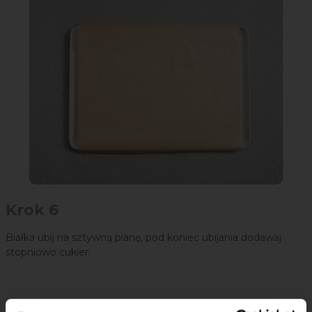
Krok 6
Białka ubij na sztywną pianę, pod koniec ubijania dodawaj
stopniowo cukier.
Gotową masę bezową rozsmaruj na blasze, posyp płatkami