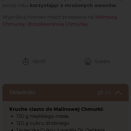
porze roku
korzystając z mrożonych owoców.
Wypróbuj również moich przepisów na
Wiśniową
Chmurkę
i
Brzoskiwiniową Chmurkę
.
06:00
Średni
Czas potrzebny na przygotowanie przepisu
Poziom trudności
Składniki
24
Kruche ciasto do Malinowej Chmurki:
130 g miękkiego masła
120 g cukru drobnego
1 łyżeczka Cukru z wanilią Dr. Oetkera