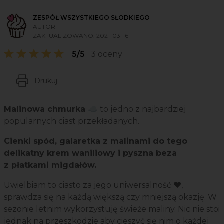
ZESPÓŁ WSZYSTKIEGO SŁODKIEGO
AUTOR
ZAKTUALIZOWANO:
2021-03-16
5/5
3 oceny
Drukuj
Malinowa chmurka ☁️
to jedno z najbardziej
popularnych ciast przekładanych.
Cienki spód, galaretka z malinami do tego
delikatny krem waniliowy i pyszna beza
z płatkami migdałów.
Uwielbiam to ciasto za jego uniwersalność ❤️,
sprawdza się na każdą większą czy mniejszą okazję. W
sezonie letnim wykorzystuję świeże maliny. Nic nie stoi
jednak na przeszkodzie aby cieszyć się nim o każdej