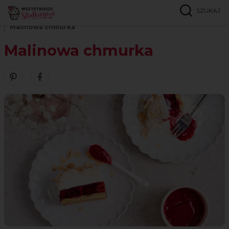
SZUKAJ
Strona główna
Przepisy
Ciasta przekładane
Malinowa chmurka
Malinowa chmurka
Zobacz nasze piny w serwisie Pinterest
Udostępnij ten przepis w serwisie Facebook