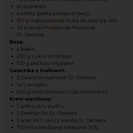
szczypta soli
4 żółtka (białka zostaw do bezy)
150 g mąki pszennej Polka do ciast typ 450
1/2 łyżeczki Proszku do Pieczenia
Dr. Oetkera
Beza:
4 białka
200 g cukru drobnego
100 g płatków migdałów
Galaretka z malinami:
3 Galaretki malinowe Dr. Oetkera
1,4 L wrzątku
600 g malin (świeżych lub mrożonych)
Krem waniliowy:
2 łyżki cukru pudru
3 Śmietan-fix Dr. Oetkera
2 łyżeczki Cukru z wanilią Dr. Oetkera
750 ml schłodzonej śmietanki 30%