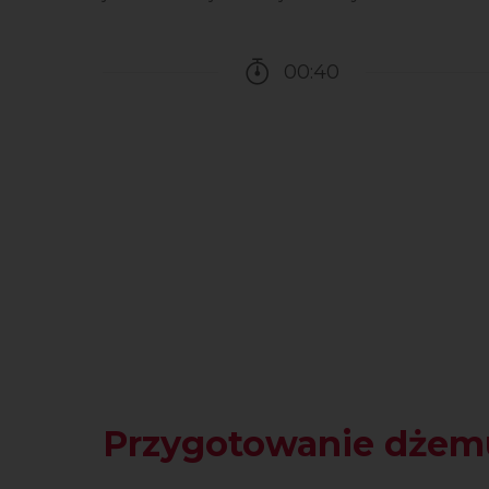
00:40
Czas potrzebny na przy
Przygotowanie dżem