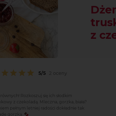
Dże
tru
z cz
5/5
2 oceny
równych! Rozkoszuj się ich słodkim
owy z czekoladą. Mleczna, gorzka, biała?
zkiem pełnym letniej radości dokładnie tak
ladę gorzką. 🍫