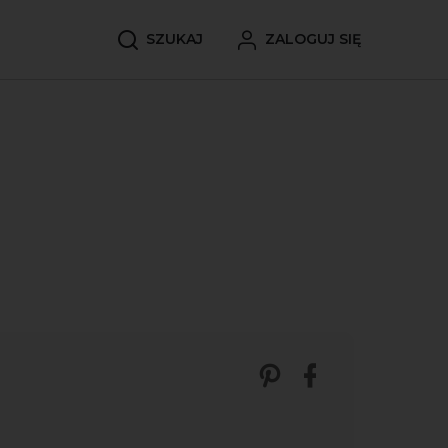
SZUKAJ
ZALOGUJ SIĘ
Zobacz nasze p
Udostępnij 