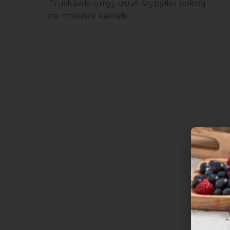
Truskawki umyj, usuń szypyłki i pokrój
na mniejsze kawałki.