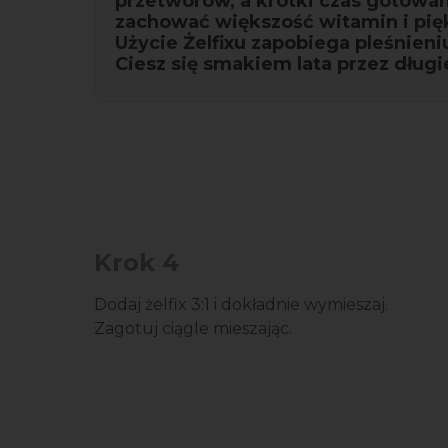
przetworów, a krótki czas gotowan
zachować większość witamin i pięk
Użycie Żelfixu zapobiega pleśnieniu
Ciesz się smakiem lata przez długi
Krok 4
Dodaj żelfix 3:1 i dokładnie wymieszaj.
Zagotuj ciągle mieszając.