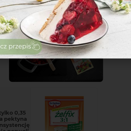
zaloguj
się
zarejestruj
ylko 0,35
na pektyna
nsystencję