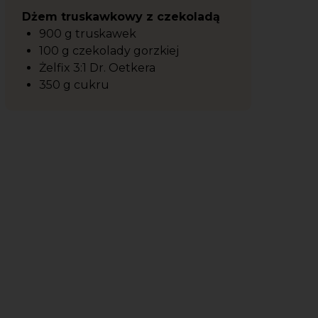
Dżem truskawkowy z czekoladą
900 g truskawek
100 g czekolady gorzkiej
Żelfix 3:1 Dr. Oetkera
350 g cukru