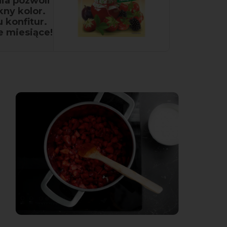
ia pozwoli
ny kolor.
 konfitur.
e miesiące!