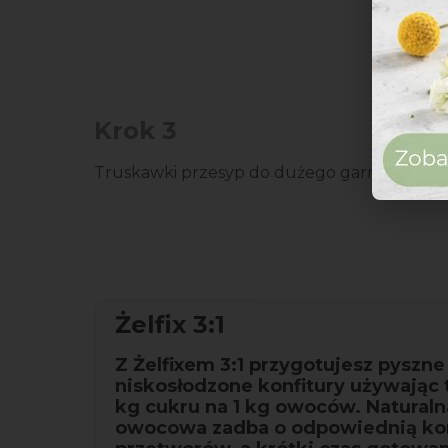
Krok 3
Truskawki przesyp do dużego garnka.
Żelfix 3:1
Z Żelfixem 3:1 przygotujesz pyszne
niskosłodzone konfitury używając t
kg cukru na 1 kg owoców. Natural
owocowa zadba o odpowiednią ko