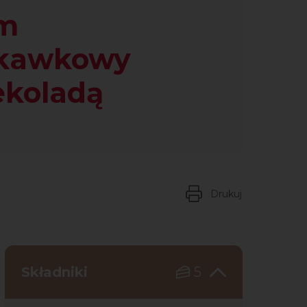
m
skawkowy
ekoladą
Drukuj
Składniki
5