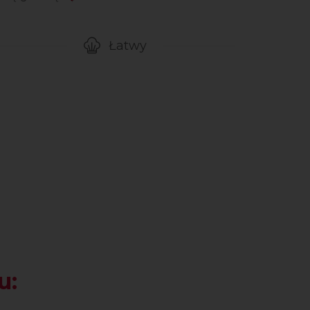
Łatwy
gotowanie przepisu
Poziom trudności
u: