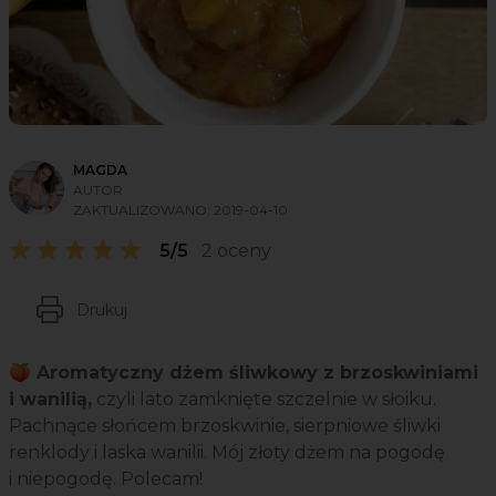
MAGDA
AUTOR
ZAKTUALIZOWANO:
2019-04-10
5/5
2 oceny
Drukuj
🍑 Aromatyczny dżem śliwkowy z brzoskwiniami
i wanilią,
czyli lato zamknięte szczelnie w słoiku.
Pachnące słońcem brzoskwinie, sierpniowe śliwki
renklody i laska wanilii. Mój złoty dżem na pogodę
i niepogodę. Polecam!