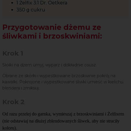
1 Żelfix 3:1 Dr. Oetkera
350 g cukru
Przygotowanie dżemu ze
śliwkami i brzoskwiniami:
Krok 1
Słoiki na dżem umyj, wyparz i dokładnie osusz.
Obrane ze skórki i wypestkowane brzoskwinie pokrój na
kawałki. Pokrojone i wypestkowane śliwki umieść w kielichu
blendera i zmiksuj.
Krok 2
Od razu przelej do garnka, wymieszaj z brzoskwiniami i Żelfixem
(nie odstawiaj na dłużej zblendowanych śliwek, aby nie straciły
koloru).