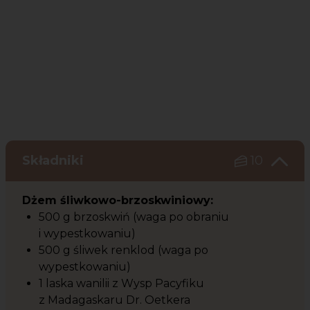
Składniki
10
Dżem śliwkowo-brzoskwiniowy:
500 g brzoskwiń (waga po obraniu
i wypestkowaniu)
500 g śliwek renklod (waga po
wypestkowaniu)
1 laska wanilii z Wysp Pacyfiku
z Madagaskaru Dr. Oetkera