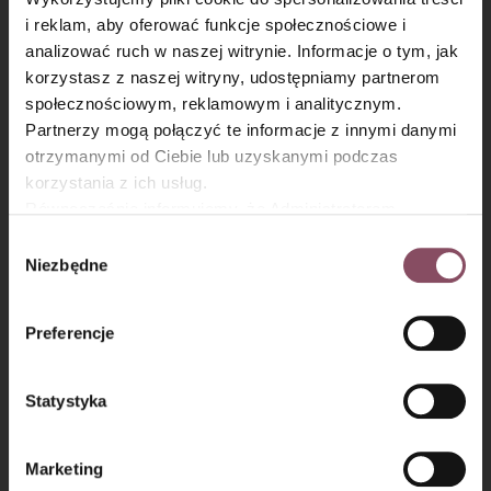
i reklam, aby oferować funkcje społecznościowe i
analizować ruch w naszej witrynie. Informacje o tym, jak
×
korzystasz z naszej witryny, udostępniamy partnerom
społecznościowym, reklamowym i analitycznym.
Partnerzy mogą połączyć te informacje z innymi danymi
otrzymanymi od Ciebie lub uzyskanymi podczas
korzystania z ich usług.
Równocześnie informujemy, że Administratorem
Państwa danych jest Dr. Oetker Polska Sp. z o.o.,
Wybór
Gdańsk (80-339) adres: Dickmana 14/15 więcej
Niezbędne
zgody
informacji o przetwarzaniu danych osobowych oraz
mechanizmie plików cookie znajdą Państwo w
Polityce
Preferencje
prywatności.
Krok 3
Statystyka
Laskę wanilii natnij wzdłuż, łyżką wybierz ziarenka i dodaj je razem
Marketing
z laską do owoców. Cały czas mieszając, zagotuj dżem.