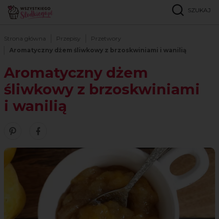
SZUKAJ
Strona główna
Przepisy
Przetwory
Aromatyczny dżem śliwkowy z brzoskwiniami i wanilią
Aromatyczny dżem
śliwkowy z brzoskwiniami
i wanilią
Zobacz nasze piny w serwisie Pinterest
Udostępnij ten przepis w serwisie Facebook