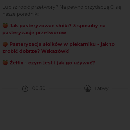
Lubisz robić przetwory? Na pewno przydadzą Ci się
nasze poradniki:
🍑
Jak pasteryzować słoiki? 3 sposoby na
pasteryzację przetworów
🍑
Pasteryzacja słoików w piekarniku - jak to
zrobić dobrze? Wskazówki
🍑
Żelfix - czym jest i jak go używać?
00:30
Łatwy
Czas potrzebny na przygotowanie przepisu
Poziom trudności