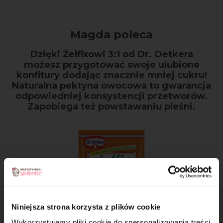
Magda poleca
Dzięki Żelfixowi 3:1 od Dr. Oetkera
możesz przygotować swoje ulubione
konfitury dodając znacznie mniej cukru!
Naturalna pektyna owocowa to gwarancja
odpowiedniej konsystencji przetworów.
Zapobiega też powstawaniu pleśni.
Niniejsza strona korzysta z plików cookie
Wykorzystujemy pliki cookie do spersonalizowania treści