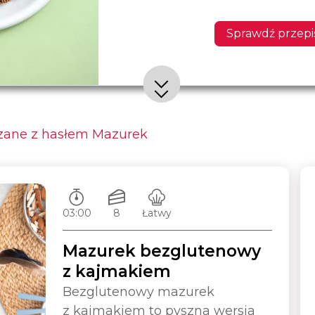
Sprawdź przepi
zane z hasłem Mazurek
Czas przygotowywania:
Ilość porcji:
Poziom trudności:
03:00
8
Łatwy
Mazurek bezglutenowy
z kajmakiem
Bezglutenowy mazurek
z kajmakiem to pyszna wersja