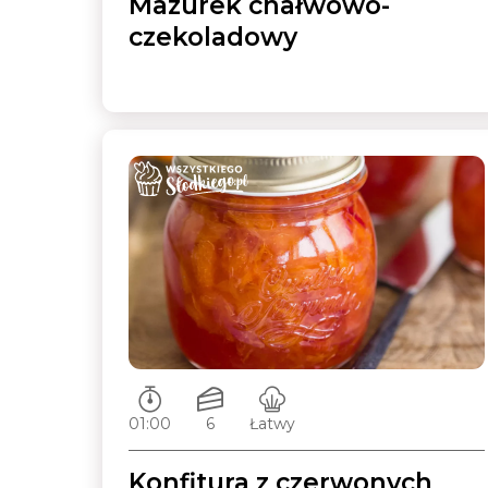
Mazurek chałwowo-
czekoladowy
Czas przygotowywania:
Ilość porcji:
Poziom trudności:
01:00
6
Łatwy
Konfitura z czerwonych