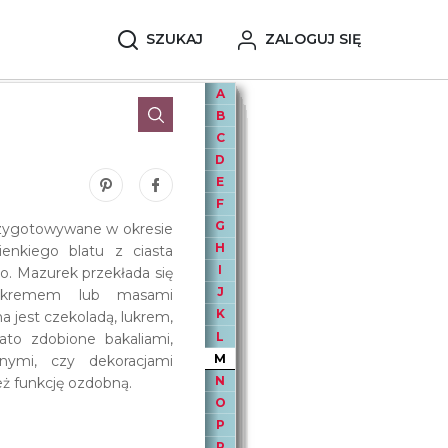
SZUKAJ
ZALOGUJ SIĘ
A
B
C
D
E
Zobacz nasze piny w serwisie Pinterest
Udostępnij ten wpis na serwisie Facebook
F
G
przygotowywane w okresie
H
ienkiego blatu z ciasta
I
. Mazurek przekłada się
J
m, kremem lub masami
K
jest czekoladą, lukrem,
L
ato zdobione bakaliami,
M
ymi, czy dekoracjami
N
ż funkcję ozdobną.
O
P
R