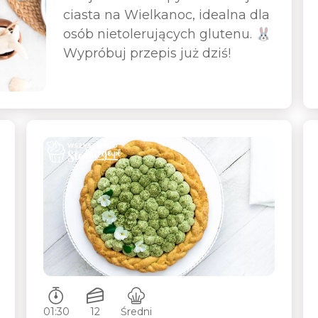
ciasta na Wielkanoc, idealna dla
osób nietolerujących glutenu. 🐰
Wypróbuj przepis już dziś!
Czas przygotowywania:
Ilość porcji:
Poziom trudności:
01:30
12
Średni