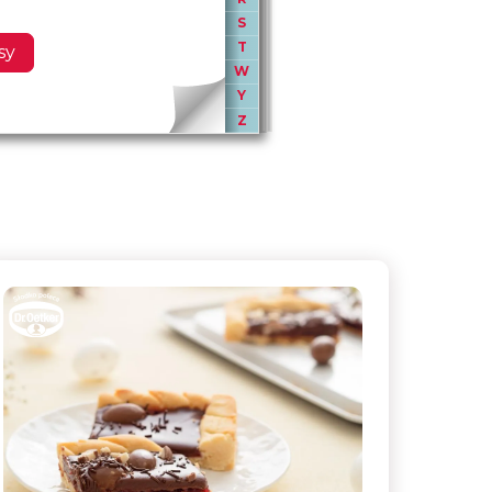
S
T
sy
W
Y
Z