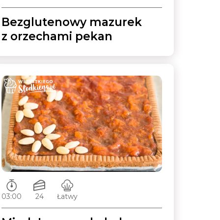
Bezglutenowy mazurek
z orzechami pekan
Czas przygotowywania:
Ilość porcji:
Poziom trudności:
03:00
24
Łatwy