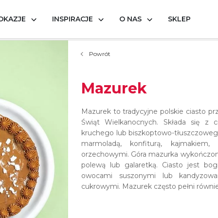
OKAZJE
INSPIRACJE
O NAS
SKLEP
Powrót
Mazurek
Mazurek to tradycyjne polskie ciasto 
Świąt Wielkanocnych. Składa się z c
kruchego lub biszkoptowo-tłuszczowego
marmoladą, konfiturą, kajmakie
orzechowymi. Góra mazurka wykończona 
polewą lub galaretką. Ciasto jest bog
owocami suszonymi lub kandyzowan
cukrowymi. Mazurek często pełni równie