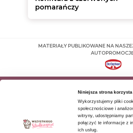
pomarańczy
MATERIAŁY PUBLIKOWANE NA NASZE
AUTOPROMOCJĘ
ZAPISZ SIĘ DO NEWSLETTERA I OD
Niniejsza strona korzysta
NASZE NAJNOWSZE PRODUKTY OR
Wykorzystujemy pliki cook
OFERTY
społecznościowe i analizo
witryny, udostępniamy pa
ZAPISZ SIĘ
połączyć te informacje z 
ich usług.