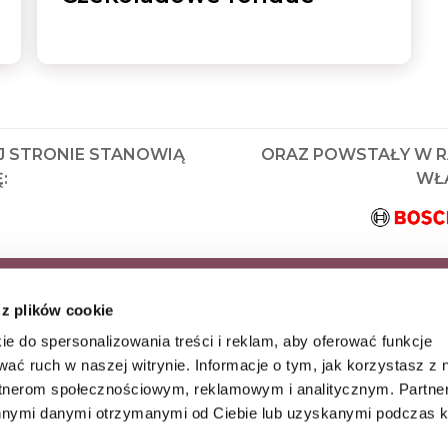
J STRONIE STANOWIĄ
ORAZ POWSTAŁY W 
:
WŁA
KRYJ JAKO PIERWSZY
 z plików cookie
AZ WYJĄTKOWE
ie do spersonalizowania treści i reklam, aby oferować funkcje
wać ruch w naszej witrynie. Informacje o tym, jak korzystasz z 
rtnerom społecznościowym, reklamowym i analitycznym. Partn
innymi danymi otrzymanymi od Ciebie lub uzyskanymi podczas k