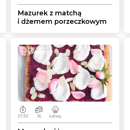
Mazurek z matchą
i dżemem porzeczkowym
Czas przygotowywania:
Ilość porcji:
Poziom trudności:
01:30
16
Łatwy