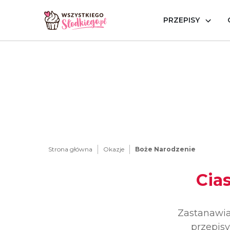
PRZEPISY
Strona główna
Okazje
Boże Narodzenie
Cia
Zastanawia
przepisy