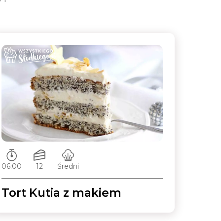
Czas przygotowywania:
Ilość porcji:
Poziom trudności:
06:00
12
Średni
Tort Kutia z makiem