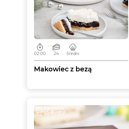
Czas przygotowywania:
Ilość porcji:
Poziom trudności:
02:00
24
Średni
Makowiec z bezą