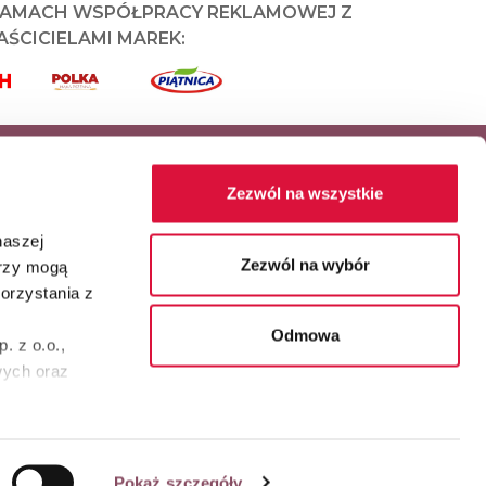
RAMACH WSPÓŁPRACY REKLAMOWEJ Z
ŚCICIELAMI MAREK:
Zezwól na wszystkie
naszej
Zezwól na wybór
erzy mogą
orzystania z
Główny partner serwisu
Odmowa
. z o.o.,
wych oraz
Przepisy
Okazje
Inspiracje
erwisu
Kontakt
Nota prawna (impressum)
Pokaż szczegóły