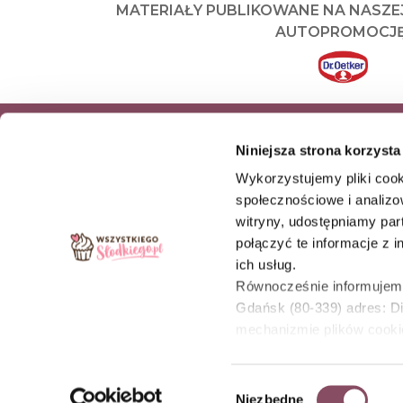
MATERIAŁY PUBLIKOWANE NA NASZE
AUTOPROMOCJĘ
ZAPISZ SIĘ DO NEWSLETTERA I OD
Niniejsza strona korzysta
NASZE NAJNOWSZE PRODUKTY OR
Wykorzystujemy pliki cook
OFERTY
społecznościowe i analizo
witryny, udostępniamy pa
ZAPISZ SIĘ
połączyć te informacje z 
ich usług.
Równocześnie informujemy,
Gdańsk (80-339) adres: D
Wszystkiegoslodkiego.pl © Wszelkie prawa zastrzeżon
mechanizmie plików cook
Compliance
Informacje prawne
Oświadc
Wybór
Niezbędne