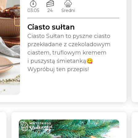
Czas przygotowywania:
Ilość porcji:
Poziom trudności:
03:05
24
Średni
Ciasto sułtan
Ciasto Sułtan to pyszne ciasto
przekładane z czekoladowym
ciastem, truflowym kremem
i puszystą śmietanką😋
Wypróbuj ten przepis!