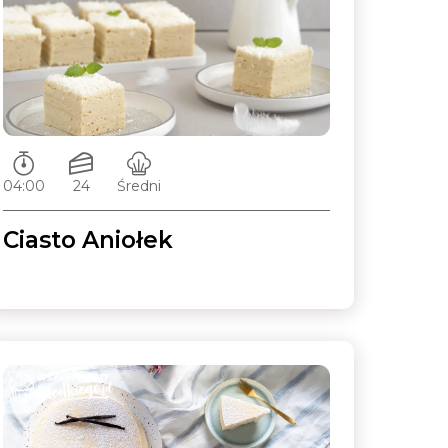
Czas przygotowywania:
Ilość porcji:
Poziom trudności:
04:00
24
Średni
Ciasto Aniołek