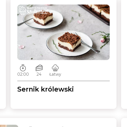
Czas przygotowywania:
Ilość porcji:
Poziom trudności:
02:00
24
Łatwy
Sernik królewski