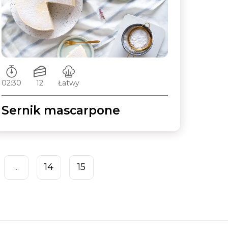
Czas przygotowywania:
Ilość porcji:
Poziom trudności:
02:30
12
Łatwy
Sernik mascarpone
14
15
...