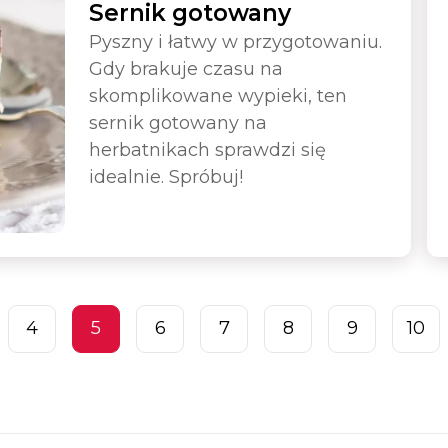
Sernik gotowany
Pyszny i łatwy w przygotowaniu.
Gdy brakuje czasu na
skomplikowane wypieki, ten
sernik gotowany na
herbatnikach sprawdzi się
idealnie. Spróbuj!
4
5
6
7
8
9
10