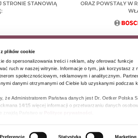
J STRONIE STANOWIĄ
ORAZ POWSTAŁY W 
:
WŁA
KRYJ JAKO PIERWSZY
 z plików cookie
AZ WYJĄTKOWE
ie do spersonalizowania treści i reklam, aby oferować funkcje
wać ruch w naszej witrynie. Informacje o tym, jak korzystasz z 
rtnerom społecznościowym, reklamowym i analitycznym. Partn
innymi danymi otrzymanymi od Ciebie lub uzyskanymi podczas k
 że Administratorem Państwa danych jest Dr. Oetker Polska Sp
ickmana 14/15 więcej informacji o przetwarzaniu danych osobo
e
ie znajdą Państwo w
Polityce prywatności.
zenie o dostępności
Polityka prywatności
Regulamin s
Preferencje
Statystyka
Marketing