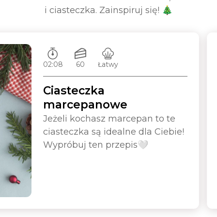
i ciasteczka. Zainspiruj się! 🎄
Czas przygotowywania:
Ilość porcji:
Poziom trudności:
02:08
60
Łatwy
Ciasteczka
marcepanowe
Jeżeli kochasz marcepan to te
ciasteczka są idealne dla Ciebie!
Wypróbuj ten przepis🤍