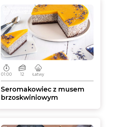
Czas przygotowywania:
Ilość porcji:
Poziom trudności:
01:00
12
Łatwy
Seromakowiec z musem
brzoskwiniowym