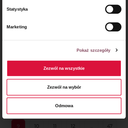
pieczenia
Statystyka
Marketing
Pokaż szczegóły
Zezwól na wszystkie
Ciasto jogurtowe
Deser malinowa
z wiśniami
chmurka
Zezwól na wybór
Odmowa
1
2
...
6
7
8
9
10
11
12
...
47