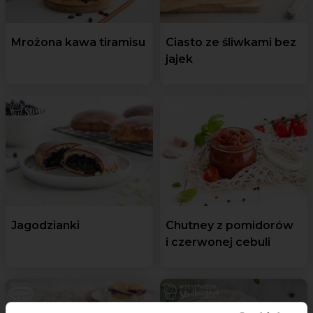
Mrożona kawa tiramisu
Ciasto ze śliwkami bez
jajek
Jagodzianki
Chutney z pomidorów
i czerwonej cebuli