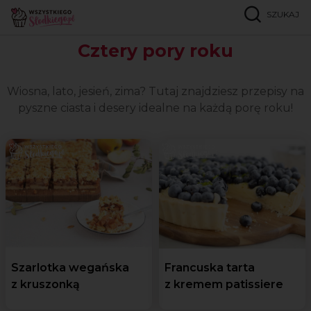
SZUKAJ
Strona główna
Okazje
Cztery pory roku
Cztery pory roku
Wiosna, lato, jesień, zima? Tutaj znajdziesz przepisy na
pyszne ciasta i desery idealne na każdą porę roku!
Szarlotka wegańska
Francuska tarta
z kruszonką
z kremem patissiere