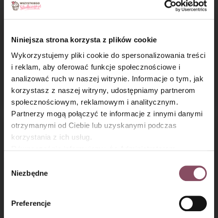
Niniejsza strona korzysta z plików cookie
Wykorzystujemy pliki cookie do spersonalizowania treści
Kruche ciasto
Pavlova
i reklam, aby oferować funkcje społecznościowe i
z czerwonymi
analizować ruch w naszej witrynie. Informacje o tym, jak
×
owocami i kruszonką
korzystasz z naszej witryny, udostępniamy partnerom
społecznościowym, reklamowym i analitycznym.
Partnerzy mogą połączyć te informacje z innymi danymi
otrzymanymi od Ciebie lub uzyskanymi podczas
korzystania z ich usług.
Równocześnie informujemy, że Administratorem
Państwa danych jest Dr. Oetker Polska Sp. z o.o.,
Wybór
Gdańsk (80-339) adres: Dickmana 14/15 więcej
Niezbędne
zgody
informacji o przetwarzaniu danych osobowych oraz
mechanizmie plików cookie znajdą Państwo w
Polityce
Preferencje
Semifreddo kokosowe
Sernik japoński
prywatności.
z brzoskwiniami bez