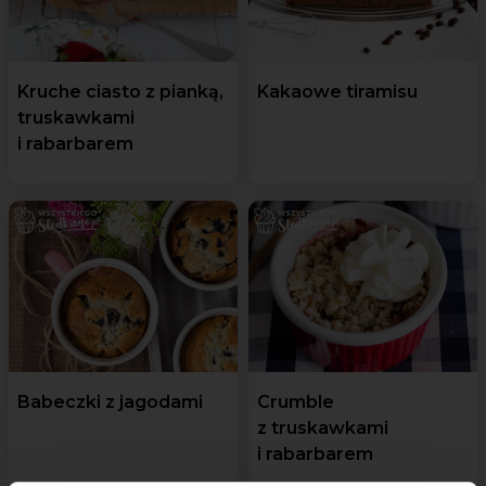
Kruche ciasto z pianką,
Kakaowe tiramisu
truskawkami
i rabarbarem
Babeczki z jagodami
Crumble
z truskawkami
i rabarbarem