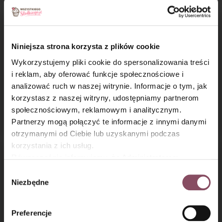
Niniejsza strona korzysta z plików cookie
Wykorzystujemy pliki cookie do spersonalizowania treści
i reklam, aby oferować funkcje społecznościowe i
analizować ruch w naszej witrynie. Informacje o tym, jak
×
korzystasz z naszej witryny, udostępniamy partnerom
Gofry podwójnie
Kruche cynamonowe
społecznościowym, reklamowym i analitycznym.
czekoladowe
ze śliwkami
Partnerzy mogą połączyć te informacje z innymi danymi
otrzymanymi od Ciebie lub uzyskanymi podczas
korzystania z ich usług.
Równocześnie informujemy, że Administratorem
Państwa danych jest Dr. Oetker Polska Sp. z o.o.,
Wybór
Gdańsk (80-339) adres: Dickmana 14/15 więcej
Niezbędne
zgody
informacji o przetwarzaniu danych osobowych oraz
mechanizmie plików cookie znajdą Państwo w
Polityce
Preferencje
prywatności.