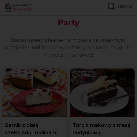
SZUKAJ
Strona główna
Okazje
Party
Party
Ciasta i desery idealne na imprezę ze znajomymi,
przyjęcie urodzinowe w rodzinnym gronie czy grilla.
Koniecznie sprawdź!
Sernik z białą
Torcik makowy z masą
czekoladą i malinami
budyniową