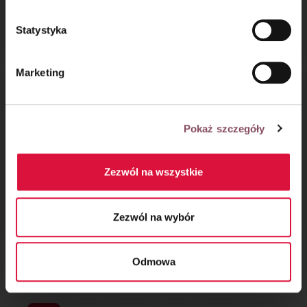
Kostka chałwowa
Brzoskwiniowa
Statystyka
z brzoskwiniami
chmurka
Marketing
Pokaż szczegóły
Zezwól na wszystkie
Jabłka w cieście
Sernik na zimno z kiwi
drożdżowym
Zezwól na wybór
Odmowa
1
2
...
44
45
46