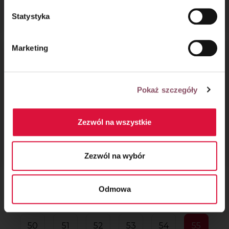
i wanilią
Statystyka
Marketing
Pokaż szczegóły
Zezwól na wszystkie
Czekoladowe naleśniki
Brownie z dyniowym
z bananami
budyniem
Zezwól na wybór
Odmowa
1
2
...
47
48
49
50
51
52
53
54
55