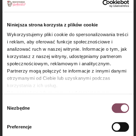
Niniejsza strona korzysta z plików cookie
Wykorzystujemy pliki cookie do spersonalizowania treści
i reklam, aby oferować funkcje społecznościowe i
analizować ruch w naszej witrynie. Informacje o tym, jak
×
Jogurtowe ciasto
Amaretti
korzystasz z naszej witryny, udostępniamy partnerom
z kruszonką
społecznościowym, reklamowym i analitycznym.
Partnerzy mogą połączyć te informacje z innymi danymi
otrzymanymi od Ciebie lub uzyskanymi podczas
korzystania z ich usług.
Równocześnie informujemy, że Administratorem
Państwa danych jest Dr. Oetker Polska Sp. z o.o.,
Wybór
Gdańsk (80-339) adres: Dickmana 14/15 więcej
Niezbędne
zgody
informacji o przetwarzaniu danych osobowych oraz
mechanizmie plików cookie znajdą Państwo w
Polityce
Preferencje
prywatności.
Pavlova Banoffee
Naleśniki z jabłkami