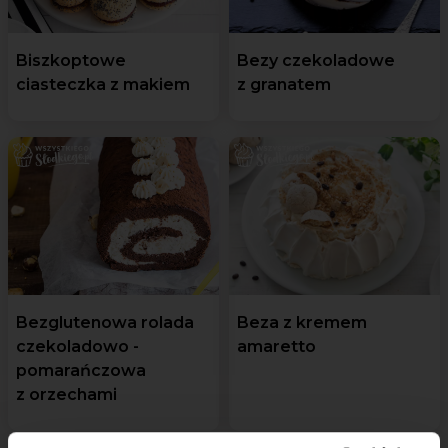
Biszkoptowe
Bezy czekoladowe
ciasteczka z makiem
z granatem
Bezglutenowa rolada
Beza z kremem
czekoladowo -
amaretto
pomarańczowa
z orzechami