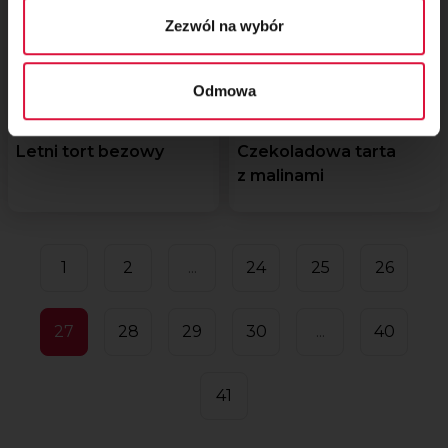
Zezwól na wybór
Odmowa
Letni tort bezowy
Czekoladowa tarta
z malinami
1
2
...
24
25
26
27
28
29
30
...
40
41