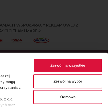
RAMACH WSPÓŁPRACY REKLAMOWEJ Z
ŚCICIELAMI MAREK:
Zezwól na wszystkie
naszej
Zezwól na wybór
erzy mogą
orzystania z
Główny partner serwisu
Odmowa
. z o.o.,
wych oraz
Przepisy
Okazje
Inspiracje