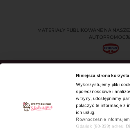
MATERIAŁY PUBLIKOWANE NA NASZE
AUTOPROMOCJĘ
ZAPISZ SIĘ DO NEWSLETTERA I OD
Niniejsza strona korzysta
NASZE NAJNOWSZE PRODUKTY OR
Wykorzystujemy pliki cook
OFERTY
społecznościowe i analizo
witryny, udostępniamy pa
ZAPISZ SIĘ
połączyć te informacje z 
ich usług.
Równocześnie informujemy,
Gdańsk (80-339) adres: D
Wszystkiegoslodkiego.pl © Wszelkie prawa zastrzeżon