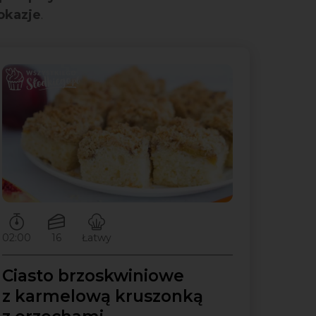
 okazje
.
Czas przygotowywania:
Ilość porcji:
Poziom trudności:
02:00
16
Łatwy
Ciasto brzoskwiniowe
z karmelową kruszonką