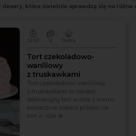
 i desery, które świetnie sprawdzą się na różne
Czas przygotowywania:
Ilość porcji:
Poziom trudności:
02:00
12
Trudny
Tort czekoladowo-
waniliowy
z truskawkami
Tort czekoladowo-waniliowy
z truskawkami to bardzo
dekoracyjny tort w róże z kremu.
Koniecznie zobacz przepis na
tort w róże ☆