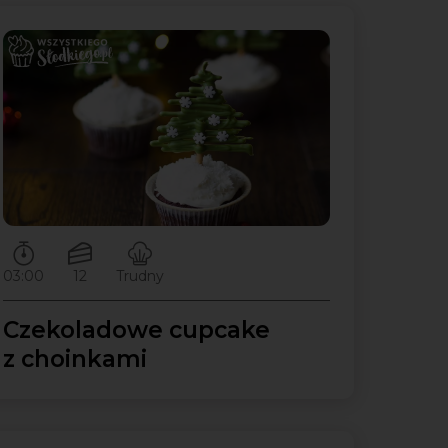
Czas przygotowywania:
Ilość porcji:
Poziom trudności:
03:00
12
Trudny
Czekoladowe cupcake
z choinkami