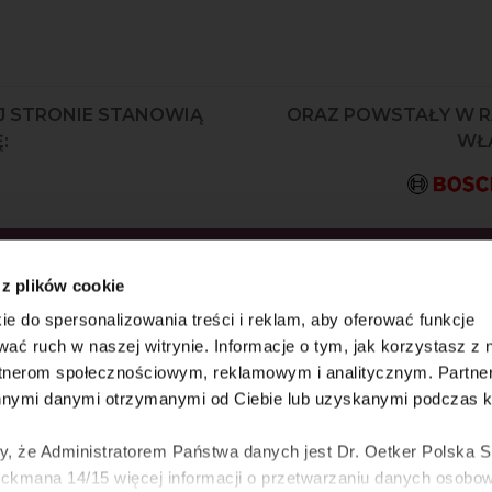
J STRONIE STANOWIĄ
ORAZ POWSTAŁY W 
:
WŁA
KRYJ JAKO PIERWSZY
 z plików cookie
AZ WYJĄTKOWE
ie do spersonalizowania treści i reklam, aby oferować funkcje
wać ruch w naszej witrynie. Informacje o tym, jak korzystasz z 
rtnerom społecznościowym, reklamowym i analitycznym. Partn
innymi danymi otrzymanymi od Ciebie lub uzyskanymi podczas k
 że Administratorem Państwa danych jest Dr. Oetker Polska Sp
ickmana 14/15 więcej informacji o przetwarzaniu danych osobo
e