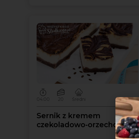
Czas przygotowywania:
Ilość porcji:
Poziom trudności:
04:00
20
Średni
Sernik z kremem
czekoladowo-orzechowym