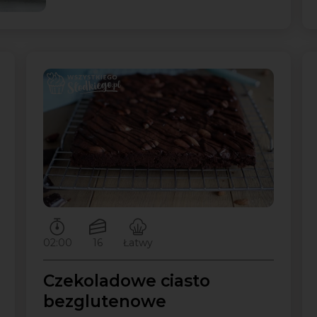
Czas przygotowywania:
Ilość porcji:
Poziom trudności:
02:00
16
Łatwy
Czekoladowe ciasto
bezglutenowe