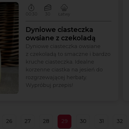
Czas przygotowywania:
Ilość porcji:
Poziom trudności:
00:30
30
Łatwy
Dyniowe ciasteczka
owsiane z czekoladą
Dyniowe ciasteczka owsiane
z czekoladą to smaczne i bardzo
kruche ciasteczka. Idealne
korzenne ciastka na jesień do
rozgrzewającej herbaty.
Wypróbuj przepis!
26
27
28
29
30
31
32