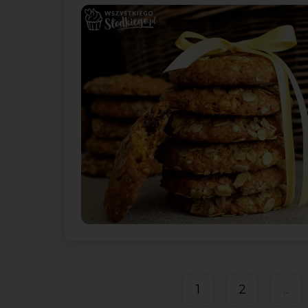
1
2
...