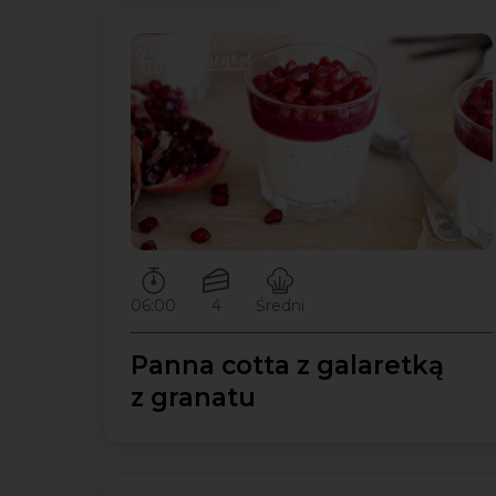
Czas przygotowywania:
Ilość porcji:
Poziom trudności:
06:00
4
Średni
Panna cotta z galaretką
z granatu