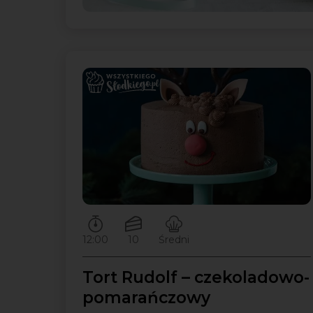
Czas przygotowywania:
Ilość porcji:
Poziom trudności:
12:00
10
Średni
Tort Rudolf – czekoladowo-
pomarańczowy