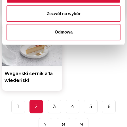
z truskawkami
Zezwól na wybór
Odmowa
Wegański sernik a'la
wiedeński
1
2
3
4
5
6
7
8
9