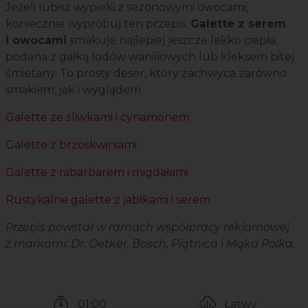
Jeżeli lubisz wypieki z sezonowymi owocami,
koniecznie wypróbuj ten przepis.
Galette z serem
i owocami
smakuje najlepiej jeszcze lekko ciepła,
podana z gałką lodów waniliowych lub kleksem bitej
śmietany. To prosty deser, który zachwyca zarówno
smakiem, jak i wyglądem.
Galette ze śliwkami i cynamonem
Galette z brzoskwiniami
Galette z rabarbarem i migdałami
Rustykalne galette z jabłkami i serem
Przepis powstał w ramach współpracy reklamowej
z markami: Dr. Oetker, Bosch, Piątnica i Mąka Polka.
01:00
Łatwy