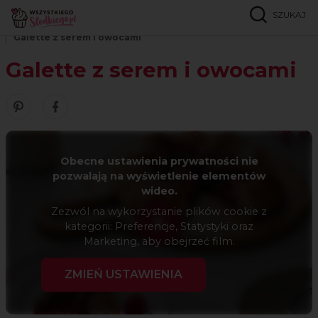
SZUKAJ
Strona główna
Przepisy
Ciasta z owocami
Galette z serem i owocami
Galette z serem i owocami
Zobacz nasze piny w serwisie Pinterest
Udostępnij ten przepis w serwisie Facebook
Obecne ustawienia prywatności nie
pozwalają na wyświetlenie elementów
wideo.
Zezwól na wykorzystanie plików cookie z
kategorii: Preferencje, Statystyki oraz
Marketing, aby obejrzeć film.
ZMIEŃ USTAWIENIA