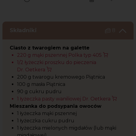
Czas potrzebny na przygotowanie przepisu
Poziom trudności
Składniki
8
Ciasto z twarogiem na galette
220 g mąki pszennej Polka typ 405
1/2 łyżeczki proszku do pieczenia
Dr. Oetkera
200 g twarogu kremowego Piątnica
100 g masła Piątnica
90 g cukru pudru
1 łyżeczka pasty waniliowej Dr. Oetkera
Mieszanka do podsypania owoców
1 łyżeczka mąki pszennej
1 łyżeczka cukru pudru
1 łyżeczka mielonych migdałów (lub mąki
migdałowej)