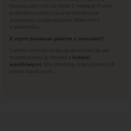
możesz zamrozić na około 2 miesiące. Przed
podaniem rozmroź ją w temperaturze
pokojowej i podgrzej przez kilka minut
w piekarniku.
Z czym podawać galette z owocami?
Galette świetnie smakuje samodzielnie, ale
możesz podać ją również z
lodami
waniliowymi
, bitą śmietaną, mascarpone lub
sosem waniliowym.