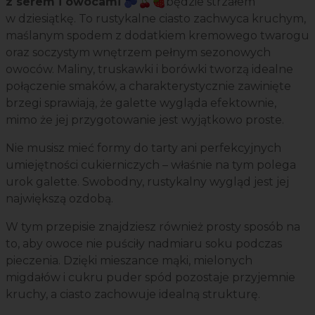
z serem i owocami
🫐🍒🍓będzie strzałem
w dziesiątkę. To rustykalne ciasto zachwyca kruchym,
maślanym spodem z dodatkiem kremowego twarogu
oraz soczystym wnętrzem pełnym sezonowych
owoców. Maliny, truskawki i borówki tworzą idealne
połączenie smaków, a charakterystycznie zawinięte
brzegi sprawiają, że galette wygląda efektownie,
mimo że jej przygotowanie jest wyjątkowo proste.
Nie musisz mieć formy do tarty ani perfekcyjnych
umiejętności cukierniczych – właśnie na tym polega
urok galette. Swobodny, rustykalny wygląd jest jej
największą ozdobą.
W tym przepisie znajdziesz również prosty sposób na
to, aby owoce nie puściły nadmiaru soku podczas
pieczenia. Dzięki mieszance mąki, mielonych
migdałów i cukru puder spód pozostaje przyjemnie
kruchy, a ciasto zachowuje idealną strukturę.