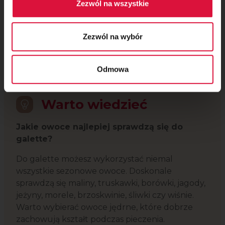
Zezwól na wszystkie
Zezwól na wybór
Odmowa
Warto wiedzieć
Jakie owoce najlepiej sprawdzą się do
galette?
Do galette możesz wykorzystać niemal
wszystkie sezonowe owoce. Doskonale
sprawdzą się maliny, truskawki, borówki, jagody,
jeżyny, morele, brzoskwinie, śliwki czy wiśnie.
Warto wybierać owoce jędrne, które dobrze
zachowują kształt podczas pieczenia.