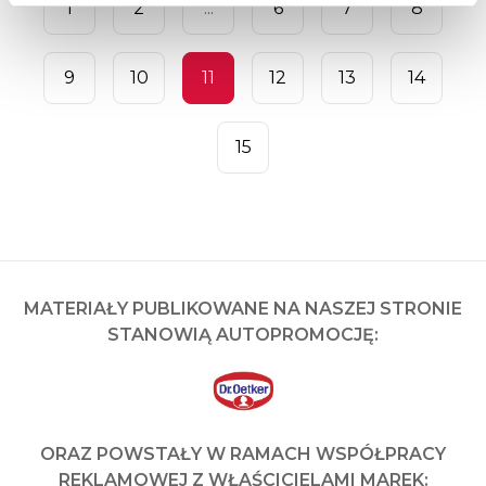
1
2
...
6
7
8
9
10
11
12
13
14
15
MATERIAŁY PUBLIKOWANE NA NASZEJ STRONIE
STANOWIĄ AUTOPROMOCJĘ:
ORAZ POWSTAŁY W RAMACH WSPÓŁPRACY
REKLAMOWEJ Z WŁAŚCICIELAMI MAREK: