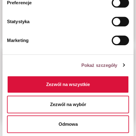
Preferencje
prywatności.
Statystyka
Nugat waniliowy
Kostka alpejska
z orzechami
Marketing
Pokaż szczegóły
Zezwól na wszystkie
Tort czekoladowo-
Sernik ze śliwką
Zezwól na wybór
orzechowy
w czekoladzie
Odmowa