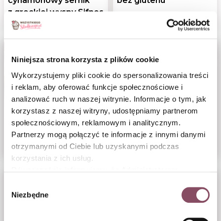
cynamonowy sernik
bez glutenu
z greckiej wyspy Sifnos
Niniejsza strona korzysta z plików cookie
Wykorzystujemy pliki cookie do spersonalizowania treści
i reklam, aby oferować funkcje społecznościowe i
analizować ruch w naszej witrynie. Informacje o tym, jak
korzystasz z naszej witryny, udostępniamy partnerom
społecznościowym, reklamowym i analitycznym.
Karmelowy sernik
Przyprawa korzenna
Partnerzy mogą połączyć te informacje z innymi danymi
z jabłkami
otrzymanymi od Ciebie lub uzyskanymi podczas
korzystania z ich usług.
Równocześnie informujemy, że Administratorem
Państwa danych jest Dr. Oetker Polska Sp. z o.o.,
Wybór
Gdańsk (80-339) adres: Dickmana 14/15 więcej
Niezbędne
zgody
informacji o przetwarzaniu danych osobowych oraz
mechanizmie plików cookie znajdą Państwo w
Polityce