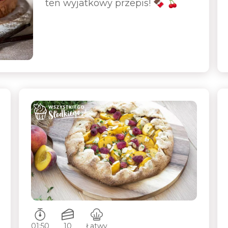
ten wyjatkowy przepis! 🍫 🍒
Czas przygotowywania:
Ilość porcji:
Poziom trudności:
01:50
10
Łatwy