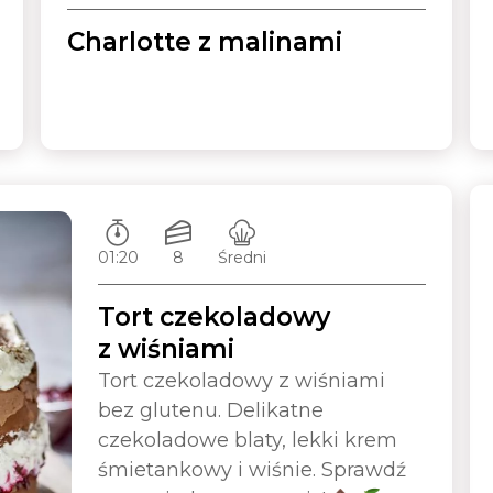
Charlotte z malinami
Czas przygotowywania:
Ilość porcji:
Poziom trudności:
01:20
8
Średni
Tort czekoladowy
z wiśniami
Tort czekoladowy z wiśniami
bez glutenu. Delikatne
czekoladowe blaty, lekki krem
śmietankowy i wiśnie. Sprawdź