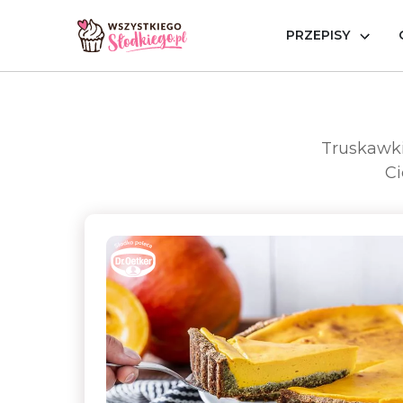
PRZEPISY
Strona główna
Okazje
Owocowe szaleństwo
Truskawki
Ci