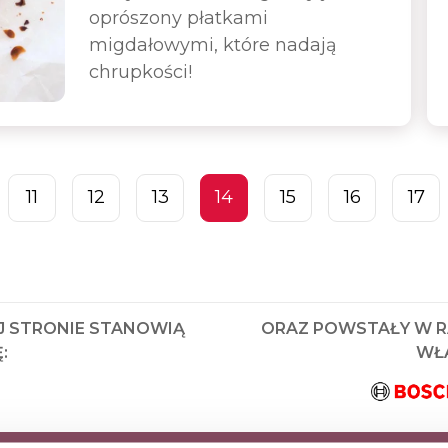
oprószony płatkami
migdałowymi, które nadają
chrupkości!
11
12
13
14
15
16
17
J STRONIE STANOWIĄ
ORAZ POWSTAŁY W 
:
WŁA