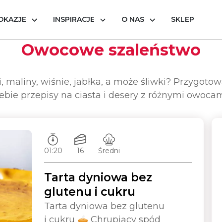
OKAZJE
INSPIRACJE
O NAS
SKLEP
Owocowe szaleństwo
, maliny, wiśnie, jabłka, a może śliwki? Przygotow
ebie przepisy na ciasta i desery z różnymi owoca
Czas przygotowywania:
Ilość porcji:
Poziom trudności:
01:20
16
Średni
Tarta dyniowa bez
glutenu i cukru
Tarta dyniowa bez glutenu
i cukru 🥧 Chrupiący spód