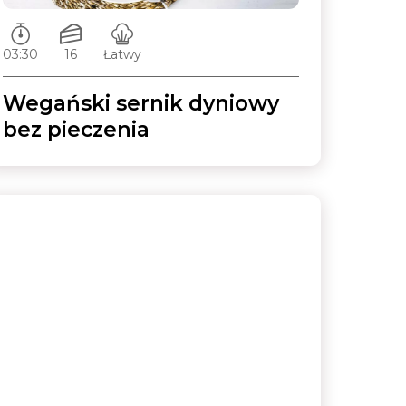
Czas przygotowywania:
Ilość porcji:
Poziom trudności:
03:30
16
Łatwy
Wegański sernik dyniowy
bez pieczenia