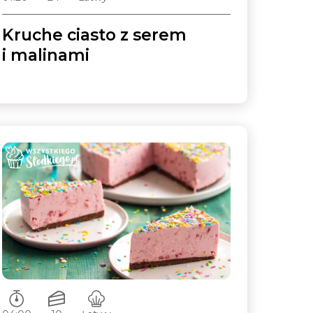
Kruche ciasto z serem
i malinami
Czas przygotowywania:
Ilość porcji:
Poziom trudności: