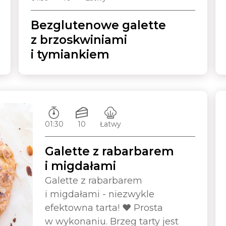
Bezglutenowe galette
z brzoskwiniami
i tymiankiem
Czas przygotowywania:
Ilość porcji:
Poziom trudności:
01:30
10
Łatwy
Galette z rabarbarem
i migdałami
Galette z rabarbarem
i migdałami - niezwykle
efektowna tarta! ❤️ Prosta
w wykonaniu. Brzeg tarty jest