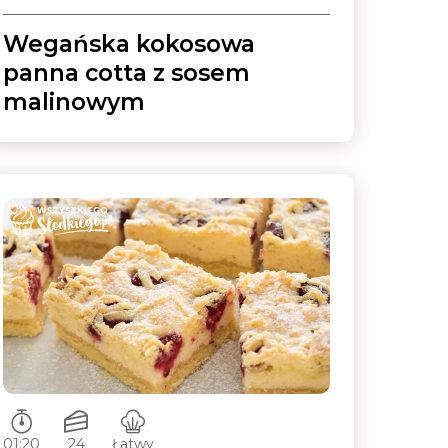
Wegańska kokosowa
panna cotta z sosem
malinowym
Czas przygotowywania:
Ilość porcji:
Poziom trudności:
01:20
24
Łatwy