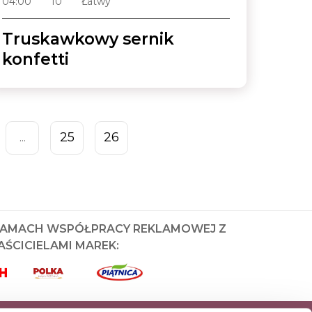
04:00
10
Łatwy
Truskawkowy sernik
konfetti
25
26
...
RAMACH WSPÓŁPRACY REKLAMOWEJ Z
ŚCICIELAMI MAREK: