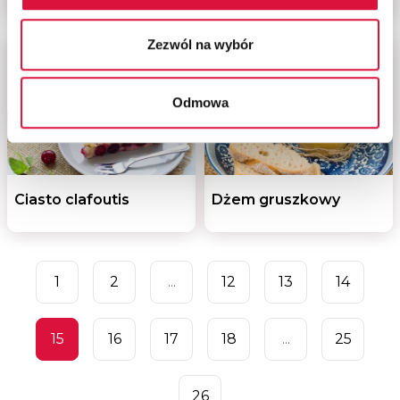
Zezwól na wybór
Odmowa
Ciasto clafoutis
Dżem gruszkowy
1
2
...
12
13
14
15
16
17
18
...
25
26