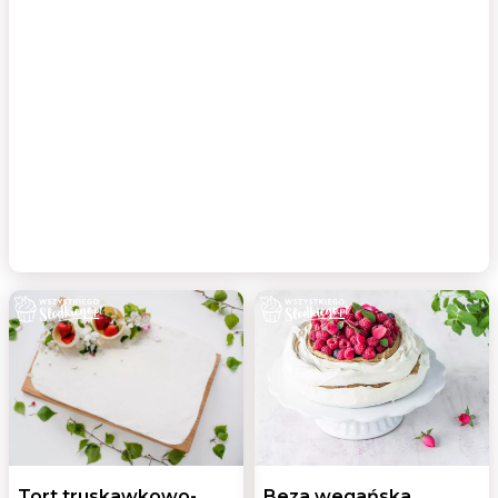
Tort truskawkowo-
Beza wegańska