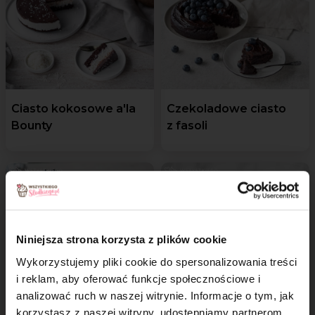
Ciasto kokosowe a'la
Czekoladowe ciasto
Bounty
z fasoli
Niniejsza strona korzysta z plików cookie
Wykorzystujemy pliki cookie do spersonalizowania treści
i reklam, aby oferować funkcje społecznościowe i
Pudding chia
Tofurnik pieczony a'la
analizować ruch w naszej witrynie. Informacje o tym, jak
krakowski
×
korzystasz z naszej witryny, udostępniamy partnerom