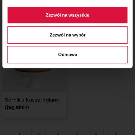
Mazurek daktylowy
Deser czekoladowy
Zezwól na wszystkie
z czekoladą i pastą
(lava cake) bez jajek
sezamową
i mleka
Zezwól na wybór
Odmowa
Sernik z kaszy jaglanej
(jagielnik)
1
2
3
4
5
6