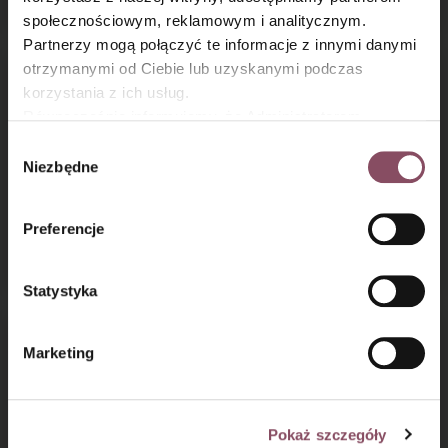
społecznościowym, reklamowym i analitycznym.
Partnerzy mogą połączyć te informacje z innymi danymi
otrzymanymi od Ciebie lub uzyskanymi podczas
korzystania z ich usług.
Równocześnie informujemy, że Administratorem
Państwa danych jest Dr. Oetker Polska Sp. z o.o.,
Wybór
Gdańsk (80-339) adres: Dickmana 14/15 więcej
Niezbędne
zgody
informacji o przetwarzaniu danych osobowych oraz
mechanizmie plików cookie znajdą Państwo w
Polityce
Preferencje
Wegański mus
Trufle wegańskie
prywatności.
czekoladowy z tofu
z likierem cointreau
Statystyka
Marketing
Pokaż szczegóły