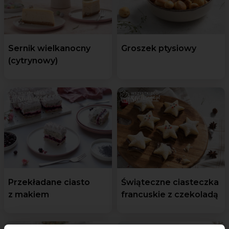
Sernik wielkanocny
Groszek ptysiowy
(cytrynowy)
Przekładane ciasto
Świąteczne ciasteczka
z makiem
francuskie z czekoladą