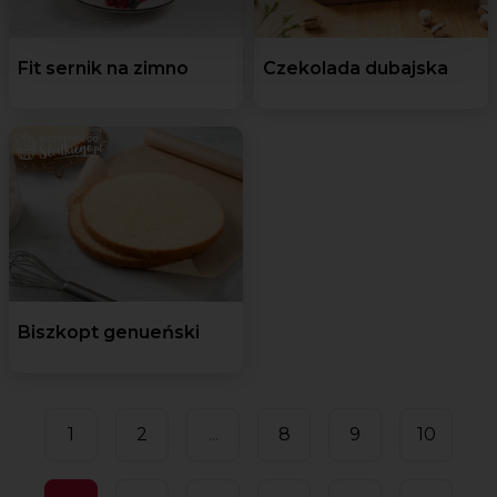
Fit sernik na zimno
Czekolada dubajska
Biszkopt genueński
1
2
...
8
9
10