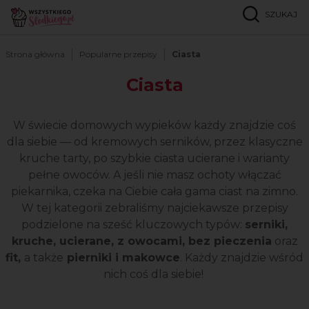
SZUKAJ
Strona główna
Popularne przepisy
Ciasta
Ciasta
W świecie domowych wypieków każdy znajdzie coś
dla siebie — od kremowych serników, przez klasyczne
kruche tarty, po szybkie ciasta ucierane i warianty
pełne owoców. A jeśli nie masz ochoty włączać
piekarnika, czeka na Ciebie cała gama ciast na zimno.
W tej kategorii zebraliśmy najciekawsze przepisy
podzielone na sześć kluczowych typów:
serniki,
kruche, ucierane, z owocami, bez pieczenia
oraz
fit,
a także
pierniki i makowce
. Każdy znajdzie wśród
nich coś dla siebie!