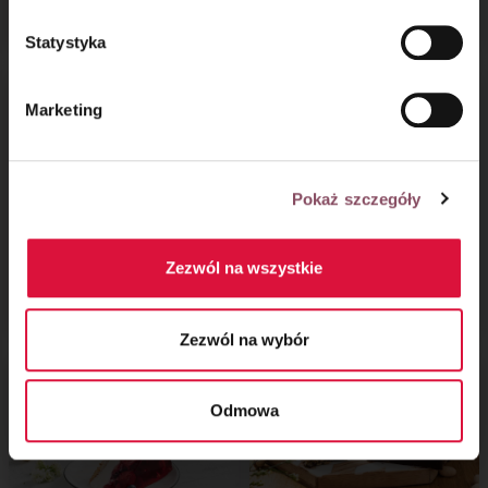
jogurtowa
Statystyka
Marketing
Pokaż szczegóły
Zezwól na wszystkie
Ciasto kruche przepis
Wisząca babka
podstawowy
Zezwól na wybór
Odmowa