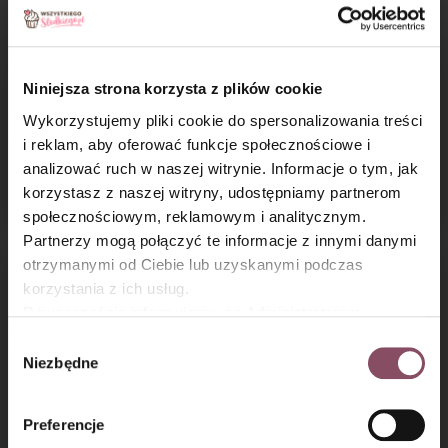
Niniejsza strona korzysta z plików cookie
Wykorzystujemy pliki cookie do spersonalizowania treści
i reklam, aby oferować funkcje społecznościowe i
analizować ruch w naszej witrynie. Informacje o tym, jak
Sernik z matchą
Kalejdoskop
×
korzystasz z naszej witryny, udostępniamy partnerom
z galaretką cola
społecznościowym, reklamowym i analitycznym.
Partnerzy mogą połączyć te informacje z innymi danymi
otrzymanymi od Ciebie lub uzyskanymi podczas
korzystania z ich usług.
Równocześnie informujemy, że Administratorem
Państwa danych jest Dr. Oetker Polska Sp. z o.o.,
Wybór
Gdańsk (80-339) adres: Dickmana 14/15 więcej
Niezbędne
zgody
informacji o przetwarzaniu danych osobowych oraz
mechanizmie plików cookie znajdą Państwo w
Polityce
Preferencje
Mazurek dubajski
Wilgotna babka
prywatności.