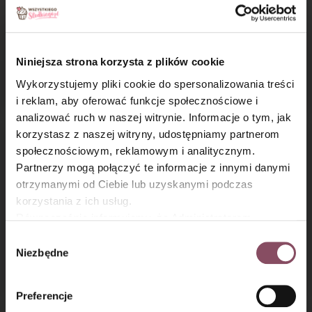
Niniejsza strona korzysta z plików cookie
Jabłecznik z budyniem
Szarlotka bez
Wykorzystujemy pliki cookie do spersonalizowania treści
pieczenia
i reklam, aby oferować funkcje społecznościowe i
analizować ruch w naszej witrynie. Informacje o tym, jak
×
korzystasz z naszej witryny, udostępniamy partnerom
społecznościowym, reklamowym i analitycznym.
Partnerzy mogą połączyć te informacje z innymi danymi
otrzymanymi od Ciebie lub uzyskanymi podczas
korzystania z ich usług.
Równocześnie informujemy, że Administratorem
Państwa danych jest Dr. Oetker Polska Sp. z o.o.,
Wybór
Sernik z mlekiem
Choinka z ciasta
Gdańsk (80-339) adres: Dickmana 14/15 więcej
Niezbędne
zgody
drożdżowego
informacji o przetwarzaniu danych osobowych oraz
mechanizmie plików cookie znajdą Państwo w
Polityce
Preferencje
prywatności.