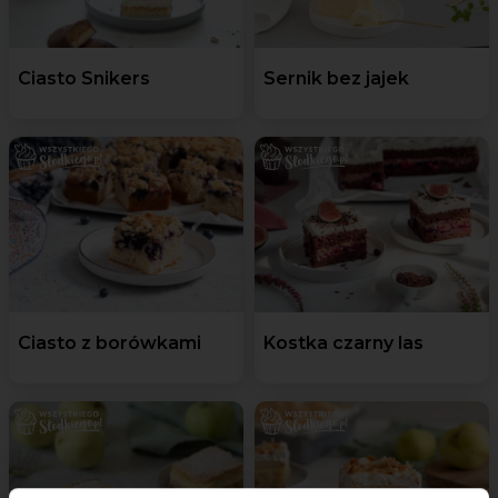
Ciasto Snikers
Sernik bez jajek
Ciasto z borówkami
Kostka czarny las