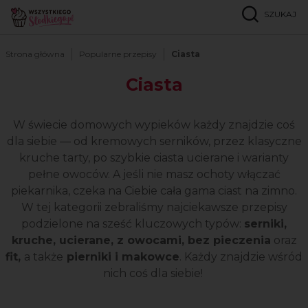
SZUKAJ
Strona główna
Popularne przepisy
Ciasta
Ciasta
W świecie domowych wypieków każdy znajdzie coś
dla siebie — od kremowych serników, przez klasyczne
kruche tarty, po szybkie ciasta ucierane i warianty
pełne owoców. A jeśli nie masz ochoty włączać
piekarnika, czeka na Ciebie cała gama ciast na zimno.
W tej kategorii zebraliśmy najciekawsze przepisy
podzielone na sześć kluczowych typów:
serniki,
kruche, ucierane, z owocami, bez pieczenia
oraz
fit,
a także
pierniki i makowce
. Każdy znajdzie wśród
nich coś dla siebie!