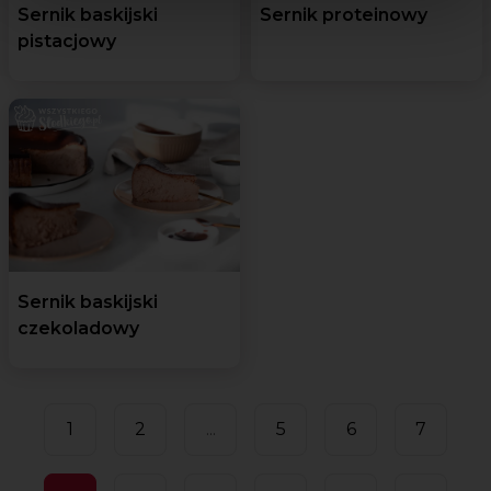
Sernik baskijski
Sernik proteinowy
pistacjowy
Sernik baskijski
czekoladowy
1
2
...
5
6
7