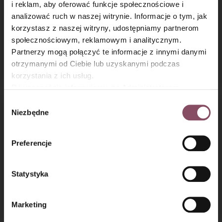
i reklam, aby oferować funkcje społecznościowe i
analizować ruch w naszej witrynie. Informacje o tym, jak
×
korzystasz z naszej witryny, udostępniamy partnerom
społecznościowym, reklamowym i analitycznym.
Partnerzy mogą połączyć te informacje z innymi danymi
Szybkie ciasto ze
Sernik na zimno
otrzymanymi od Ciebie lub uzyskanymi podczas
śliwkami
z brzoskwiniami
korzystania z ich usług.
Równocześnie informujemy, że Administratorem
Państwa danych jest Dr. Oetker Polska Sp. z o.o.,
Wybór
Gdańsk (80-339) adres: Dickmana 14/15 więcej
Niezbędne
zgody
informacji o przetwarzaniu danych osobowych oraz
mechanizmie plików cookie znajdą Państwo w
Polityce
Preferencje
prywatności.
Statystyka
Sernik z brzoskwiniami
Szybkie ciasto na
maślance z owocami
Marketing