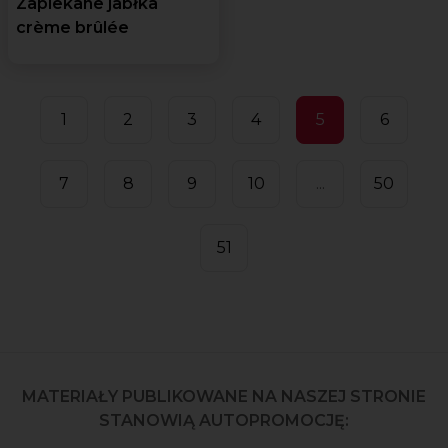
Zapiekane jabłka
crème brûlée
1
2
3
4
5
6
7
8
9
10
...
50
51
MATERIAŁY PUBLIKOWANE NA NASZEJ STRONIE
STANOWIĄ AUTOPROMOCJĘ: