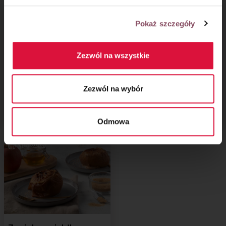
Pokaż szczegóły
Zezwól na wszystkie
Zezwól na wybór
Biszkopt z galaretką
Sernik z karmelem
i truskawkami
miso-tahini
Odmowa