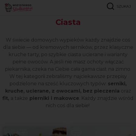
SZUKAJ
Strona główna
Popularne przepisy
Ciasta
Ciasta
W świecie domowych wypieków każdy znajdzie coś
dla siebie — od kremowych serników, przez klasyczne
kruche tarty, po szybkie ciasta ucierane i warianty
pełne owoców. A jeśli nie masz ochoty włączać
piekarnika, czeka na Ciebie cała gama ciast na zimno.
W tej kategorii zebraliśmy najciekawsze przepisy
podzielone na sześć kluczowych typów:
serniki,
kruche, ucierane, z owocami, bez pieczenia
oraz
fit,
a także
pierniki i makowce
. Każdy znajdzie wśród
nich coś dla siebie!