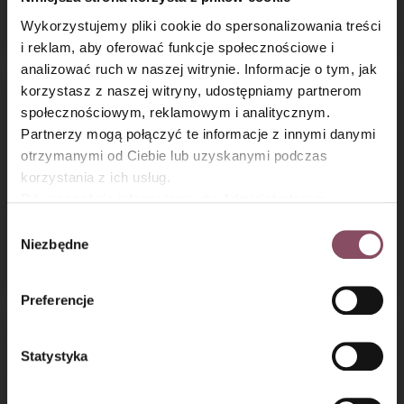
Czekoladowe cupcake
Dyniowe ciasteczka
z choinkami
owsiane z czekoladą
Wykorzystujemy pliki cookie do spersonalizowania treści
i reklam, aby oferować funkcje społecznościowe i
analizować ruch w naszej witrynie. Informacje o tym, jak
×
korzystasz z naszej witryny, udostępniamy partnerom
społecznościowym, reklamowym i analitycznym.
Partnerzy mogą połączyć te informacje z innymi danymi
otrzymanymi od Ciebie lub uzyskanymi podczas
korzystania z ich usług.
Równocześnie informujemy, że Administratorem
Państwa danych jest Dr. Oetker Polska Sp. z o.o.,
Wybór
Kruche paluchy Baby
Czekoladowe
Gdańsk (80-339) adres: Dickmana 14/15 więcej
Niezbędne
zgody
Jagi
ciasteczka z chili
informacji o przetwarzaniu danych osobowych oraz
mechanizmie plików cookie znajdą Państwo w
Polityce
Preferencje
prywatności.
Statystyka