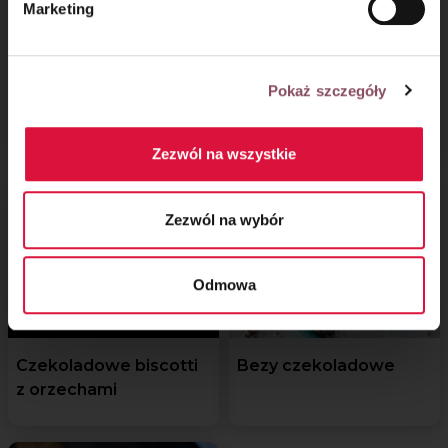
Marketing
Rogaliki drożdżowe
Pralinki
Pokaż szczegóły
z kremem
czekoladowym
Zezwól na wszystkie
Zezwól na wybór
Odmowa
Czekoladowe biscotti
Bezy czekoladowe
z orzechami