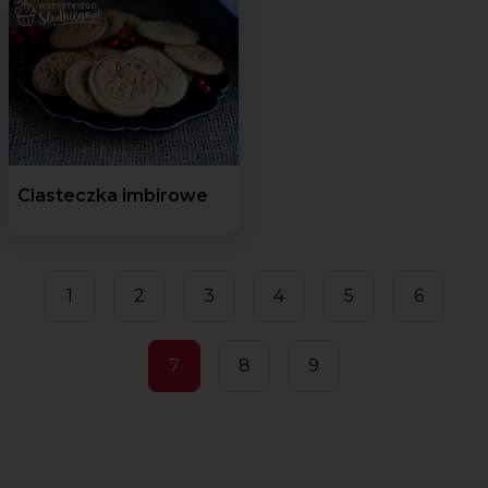
Ciasteczka imbirowe
1
2
3
4
5
6
7
8
9