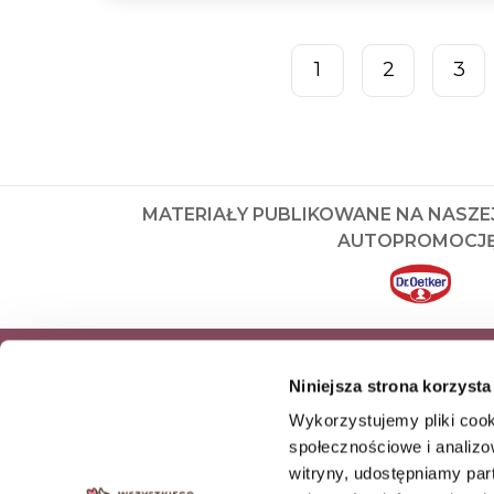
1
2
3
MATERIAŁY PUBLIKOWANE NA NASZE
AUTOPROMOCJĘ
ZAPISZ SIĘ DO NEWSLETTERA I OD
Niniejsza strona korzysta
NASZE NAJNOWSZE PRODUKTY OR
Wykorzystujemy pliki cook
OFERTY
społecznościowe i analizo
witryny, udostępniamy pa