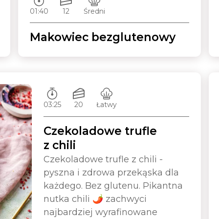
01:40
12
Średni
Makowiec bezglutenowy
Czas przygotowywania:
Ilość porcji:
Poziom trudności:
03:25
20
Łatwy
Czekoladowe trufle
z chili
Czekoladowe trufle z chili -
pyszna i zdrowa przekąska dla
każdego. Bez glutenu. Pikantna
nutka chili 🌶️ zachwyci
najbardziej wyrafinowane