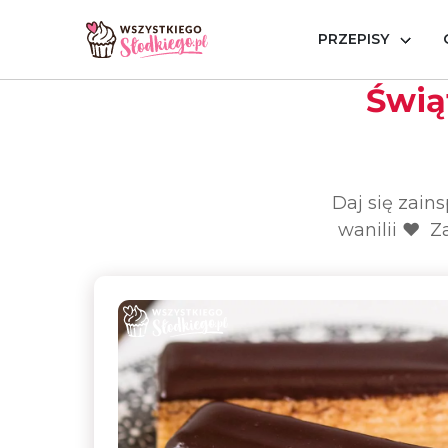
PRZEPISY
Strona główna
Okazje
Przepisy z wanilią - Wanil
Świąt
Daj się zain
wanilii ❤️ 