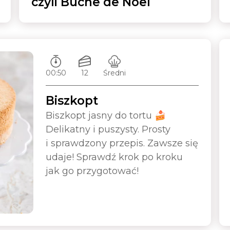
czyli Bûche de Noël
Czas przygotowywania:
Ilość porcji:
Poziom trudności:
00:50
12
Średni
Biszkopt
Biszkopt jasny do tortu 🍰
Delikatny i puszysty. Prosty
i sprawdzony przepis. Zawsze się
udaje! Sprawdź krok po kroku
jak go przygotować!