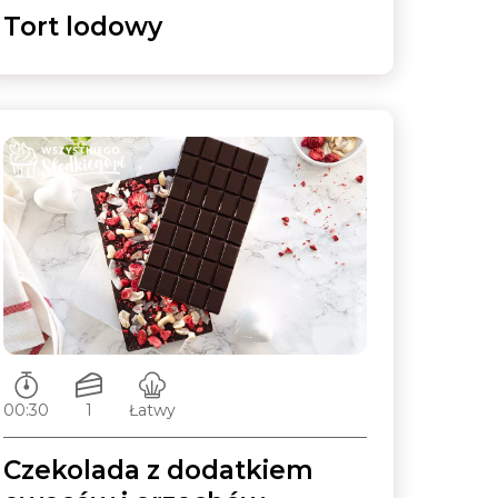
Tort lodowy
Czas przygotowywania:
Ilość porcji:
Poziom trudności:
00:30
1
Łatwy
Czekolada z dodatkiem