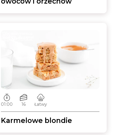
owoców i orzechów
Czas przygotowywania:
Ilość porcji:
Poziom trudności:
01:00
16
Łatwy
Karmelowe blondie