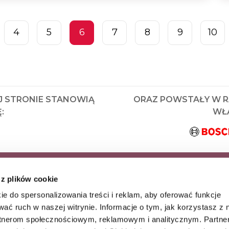
4
5
6
7
8
9
10
J STRONIE STANOWIĄ
ORAZ POWSTAŁY W 
:
WŁA
KRYJ JAKO PIERWSZY
 z plików cookie
AZ WYJĄTKOWE
ie do spersonalizowania treści i reklam, aby oferować funkcje
wać ruch w naszej witrynie. Informacje o tym, jak korzystasz z 
rtnerom społecznościowym, reklamowym i analitycznym. Partn