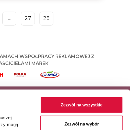
27
28
...
RAMACH WSPÓŁPRACY REKLAMOWEJ Z
ŚCICIELAMI MAREK:
Zezwól na wszystkie
naszej
Zezwól na wybór
erzy mogą