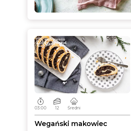
Czas przygotowywania:
Ilość porcji:
Poziom trudności:
03:00
12
Średni
Wegański makowiec