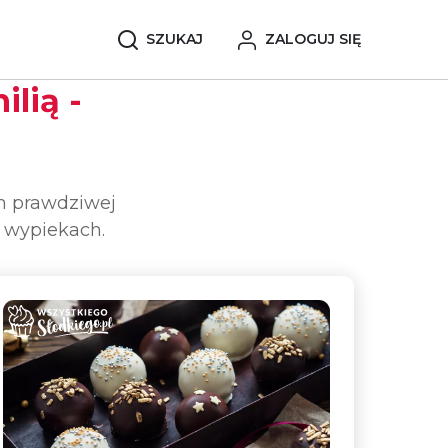
SZUKAJ
ZALOGUJ SIĘ
ilią -
em prawdziwej
h wypiekach.