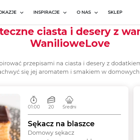
OKAZJE
INSPIRACJE
O NAS
SKLEP
ioweLove
eczne ciasta i desery z wan
WanilioweLove
spirować przepisami na ciasta i desery z dodatki
Zachwyć się jej aromatem i smakiem w domowyc
Czas przygotowywania:
Ilość porcji:
Poziom trudności:
01:00
20
Średni
Sękacz na blaszce
Domowy sękacz