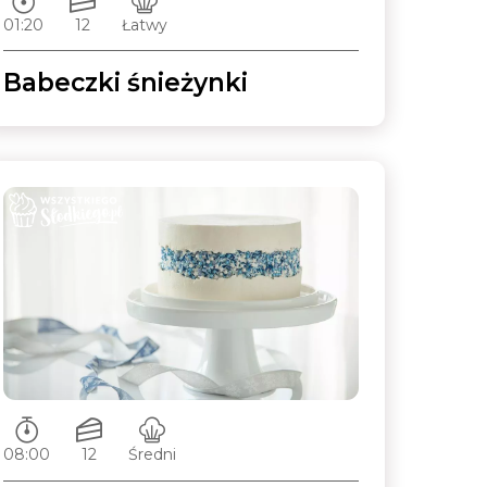
01:20
12
Łatwy
Babeczki śnieżynki
Czas przygotowywania:
Ilość porcji:
Poziom trudności:
08:00
12
Średni