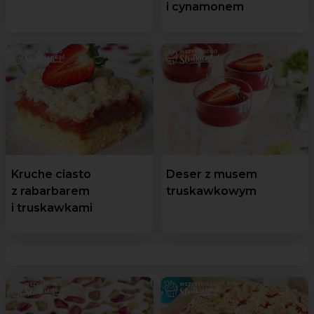
i cynamonem
Kruche ciasto
Deser z musem
z rabarbarem
truskawkowym
i truskawkami