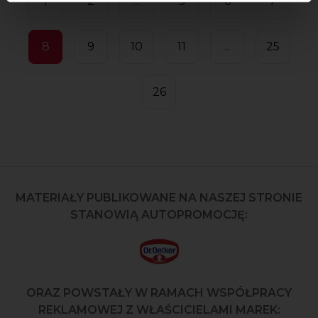
1
2
...
5
6
7
8
9
10
11
...
25
26
MATERIAŁY PUBLIKOWANE NA NASZEJ STRONIE
STANOWIĄ AUTOPROMOCJĘ:
ORAZ POWSTAŁY W RAMACH WSPÓŁPRACY
REKLAMOWEJ Z WŁAŚCICIELAMI MAREK: