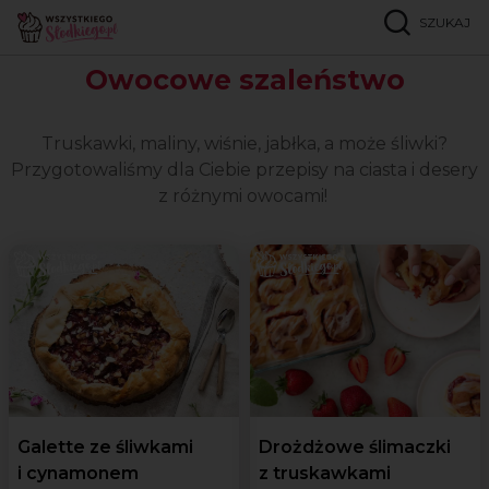
SZUKAJ
Strona główna
Okazje
Owocowe szaleństwo
Owocowe szaleństwo
Truskawki, maliny, wiśnie, jabłka, a może śliwki?
Przygotowaliśmy dla Ciebie przepisy na ciasta i desery
z różnymi owocami!
Galette ze śliwkami
Drożdżowe ślimaczki
i cynamonem
z truskawkami