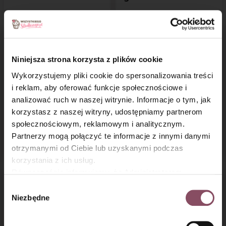
Niniejsza strona korzysta z plików cookie
Wykorzystujemy pliki cookie do spersonalizowania treści
i reklam, aby oferować funkcje społecznościowe i
analizować ruch w naszej witrynie. Informacje o tym, jak
×
korzystasz z naszej witryny, udostępniamy partnerom
Malinowy sernik na
Kruchy placek
społecznościowym, reklamowym i analitycznym.
zimno z chrupiącym
z wiśniami i bezową
Partnerzy mogą połączyć te informacje z innymi danymi
spodem
pianką
otrzymanymi od Ciebie lub uzyskanymi podczas
korzystania z ich usług.
Równocześnie informujemy, że Administratorem
Państwa danych jest Dr. Oetker Polska Sp. z o.o.,
Wybór
Gdańsk (80-339) adres: Dickmana 14/15 więcej
Niezbędne
zgody
informacji o przetwarzaniu danych osobowych oraz
mechanizmie plików cookie znajdą Państwo w
Polityce