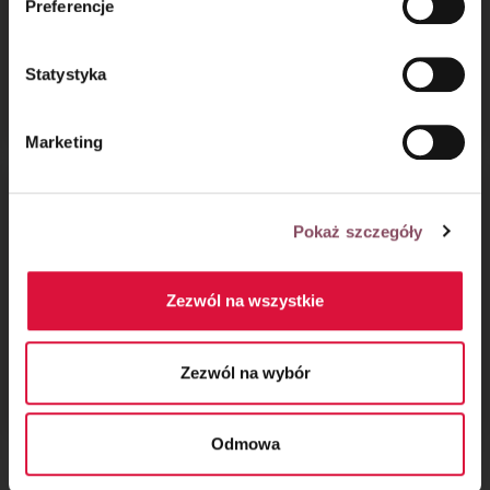
Preferencje
prywatności.
Statystyka
Placek na maślance
Szybki placek
z rabarbarem
z jabłkami
Marketing
Pokaż szczegóły
Zezwól na wszystkie
Migdałowa tarta ze
Ciasto malinowa
Zezwól na wybór
śliwkami i bezą
Filadelfia
Odmowa