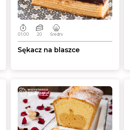
Czas przygotowywania:
Ilość porcji:
Poziom trudności:
01:00
20
Średni
Sękacz na blaszce