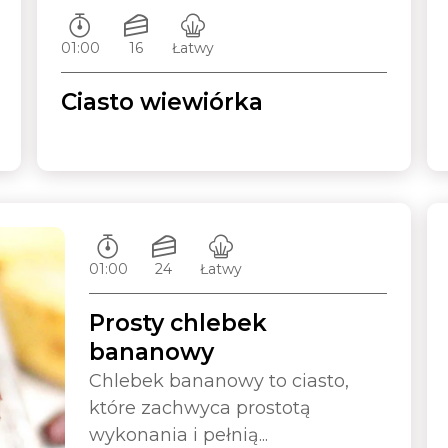
Czas przygotowywania:
Ilość porcji:
Poziom trudności:
01:00
16
Łatwy
Ciasto wiewiórka
Czas przygotowywania:
Ilość porcji:
Poziom trudności:
01:00
24
Łatwy
Prosty chlebek
bananowy
Chlebek bananowy to ciasto,
które zachwyca prostotą
wykonania i pełnią...