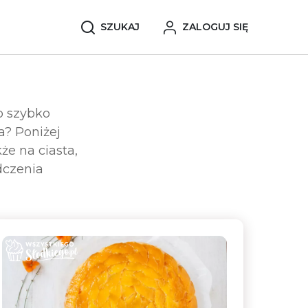
SZUKAJ
ZALOGUJ SIĘ
o szybko
a? Poniżej
kże na ciasta,
dczenia