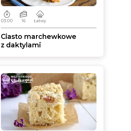
Czas przygotowywania:
Ilość porcji:
Poziom trudności:
03:00
16
Łatwy
Ciasto marchewkowe
z daktylami