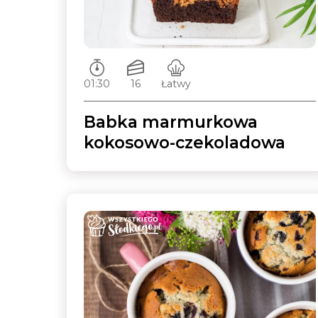
Czas przygotowywania:
Ilość porcji:
Poziom trudności:
01:30
16
Łatwy
Babka marmurkowa
kokosowo-czekoladowa