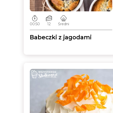
Czas przygotowywania:
Ilość porcji:
Poziom trudności:
00:50
12
Średni
Babeczki z jagodami