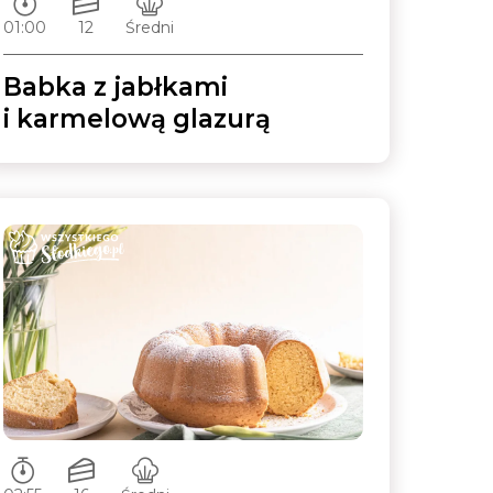
01:00
12
Średni
Babka z jabłkami
i karmelową glazurą
Czas przygotowywania:
Ilość porcji:
Poziom trudności: