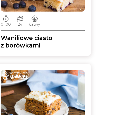
Czas przygotowywania:
Ilość porcji:
Poziom trudności:
01:00
24
Łatwy
Waniliowe ciasto
z borówkami