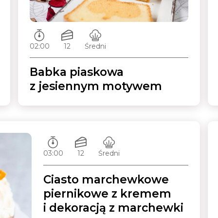
Czas przygotowywania:
Ilość porcji:
Poziom trudności:
02:00
12
Średni
Babka piaskowa
z jesiennym motywem
Czas przygotowywania:
Ilość porcji:
Poziom trudności:
03:00
12
Średni
Ciasto marchewkowe
piernikowe z kremem
i dekoracją z marchewki