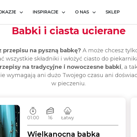
OKAZJE
INSPIRACJE
O NAS
SKLEP
cierane
Babki i ciasta ucierane
 przepisu na pyszną babkę?
A może chcesz tylk
 wszystkie składniki i włożyć ciasto do piekarnik
rzepisy na tradycyjne i nowoczesne babki
, a ta
nie wymagają ani dużo Twojego czasu ani doświa
w pieczeniu.
Czas przygotowywania:
Ilość porcji:
Poziom trudności:
01:00
16
Łatwy
Wielkanocna babka