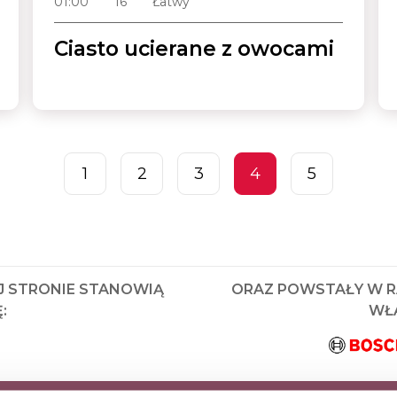
01:00
16
Łatwy
Ciasto ucierane z owocami
1
2
3
4
5
J STRONIE STANOWIĄ
ORAZ POWSTAŁY W 
:
WŁA