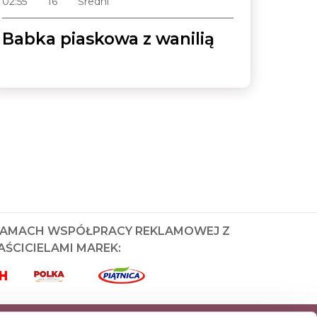
02:55
16
Średni
Babka piaskowa z wanilią
RAMACH WSPÓŁPRACY REKLAMOWEJ Z
ŚCICIELAMI MAREK: