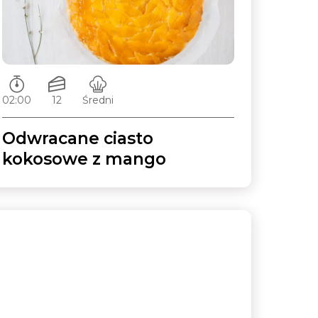
Czas przygotowywania:
Ilość porcji:
Poziom trudności:
02:00
12
Średni
Odwracane ciasto
kokosowe z mango