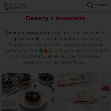
SZUKAJ
Strona główna
Popularne przepisy
Z owocami
Desery z owocami
Desery z owocami
sprawdzą się świetnie podczas
ciepłych dni, ale także do popołudniowej kawy.
Przygotowaliśmy dla Ciebie desery owocowe na
każdą porę roku 🍏🍓🍐🍌. Nie zabrakło wśród nich
pyszności z malin, jabłek, gruszek, truskawek,
bananów, mango czy borówek.