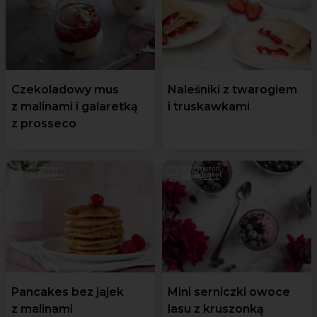
Czekoladowy mus
Naleśniki z twarogiem
z malinami i galaretką
i truskawkami
z prosseco
Pancakes bez jajek
Mini serniczki owoce
z malinami
lasu z kruszonką