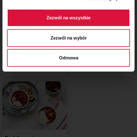
Zezwól na wszystkie
Zezwól na wybór
Deser budyniowy
Gruszki pieczone
Odmowa
z mango i marakują
z wanilią