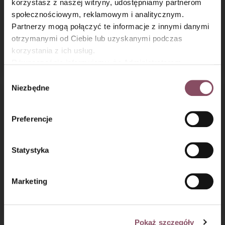
×
korzystasz z naszej witryny, udostępniamy partnerom
społecznościowym, reklamowym i analitycznym.
Partnerzy mogą połączyć te informacje z innymi danymi
otrzymanymi od Ciebie lub uzyskanymi podczas
Gofry bezglutenowe
Waniliowy sorbet
korzystania z ich usług.
z wanilią
z mango
Równocześnie informujemy, że Administratorem
Państwa danych jest Dr. Oetker Polska Sp. z o.o.,
Wybór
Gdańsk (80-339) adres: Dickmana 14/15 więcej
Niezbędne
zgody
informacji o przetwarzaniu danych osobowych oraz
mechanizmie plików cookie znajdą Państwo w
Polityce
Preferencje
prywatności.
Statystyka
Deser kokosowo-
Smoothie
Marketing
malinowy z chia
truskawkowo-
bananowe z wanilią
Pokaż szczegóły