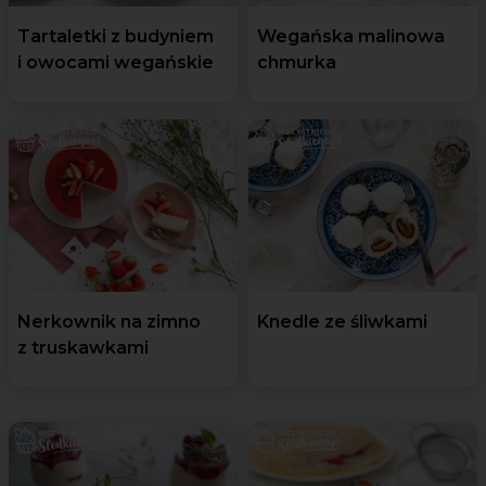
Tartaletki z budyniem
Wegańska malinowa
i owocami wegańskie
chmurka
Nerkownik na zimno
Knedle ze śliwkami
z truskawkami